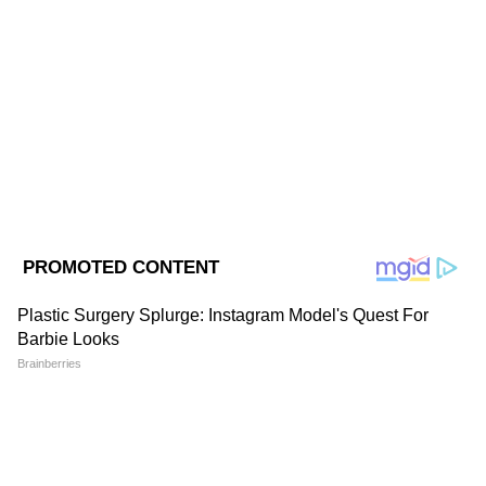
ABOUT THE AUTHOR
Web Desk - ANB
WD
Follow Us
প্রথমেই ঢ্যাঁড়শের শেষেক দিকের ছুঁচোলো মুখটি
ভাঙার চেষ্টা করুন। যদি মট করে ভেঙে যায়
তাহলে বুঝতে হবে ঢ্যাঁড়শটি তাজা আর কচি। কিন্তু
ঢ্যাঁড়শ যদি বুড়ো বা পাকা হয় তাহলে এই অংশটি
ভাঙবে না।
২. ঢ্যাঁড়শের গায়ের কাঁটা