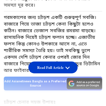
সমস্যা দূর করে।
গরমকালের জন্য ঢ্যাঁড়শ একটি গুরুত্বপূর্ণ সবজি।
বাজারে গিয়ে তাজা ঢ্যাঁড়শ কেনা কিছুটা হলেও
কঠিন। বাজারে ভেজাল সবজির রমরমা বাড়ছে।
রাসায়নিক দিয়েই ঢ্যাঁড়শ ফলান হচ্ছে। এজাতীয়
ফলস কিন্তু কোনও উপকারে আসে না, এতে
শারীরিক সমস্যা তৈরি হয়। তাই সবকিছু ভুলে
একদম দেশি ঢ্যাঁড়শ কেনার ওপরই জোর দিন
বাজারে গিয়েছ। কারণ এতেই থাকে প্রচুর ভিটামিন
Read Full Article
আর ফাইবার।
Add Asianetnews Bangla as a Preferred
Source
ঢ্যাঁড়শ চেনার সহজ উপায়ঃ