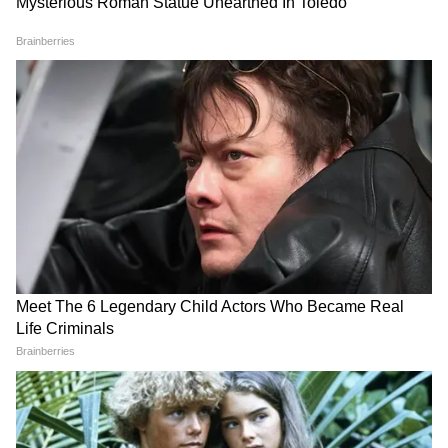
দূর হওয়ার পরিবর্তেন অপকারই বেশি হবে।
LATEST VIDEOS
Annapurna Bhandar Payment |
প্রতিমাসে কত তারিখে ঢুকবে অন্নপূর্ণার ৩
হাজার টাকা?
কীভাবে অন্নপূর্ণা ভাণ্ডার নিয়ে কারা ছড়াচ্ছে
বিভ্রান্তি? | Suvendu Adhikari on
Annapurna Yojana