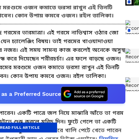
র মরশুমে ওজন কমাতে ভরসা রাখুন এই তিনটি
 খাবেন। কোন উপায় কমবে ওজন। রইল তালিকা।
চলেছে গরমের তারমাত্রা। এই গরমে নাভিশ্বাস ওঠার জো
যেন চ্যালেঞ্জিং বিষয়। তাই গরমের খাওয়াদাওয়া
হবে নজর। এই সময় সামন্য কাজ করলেই অনেকে অসুস্থ
ধ করে দিয়েছেন শরীরচর্চা। এর ফলে বাড়ছে ওজন।
রমের মরশুমে ওজন কমাতে ভরসা রাখুন এই তিনটি
াবেন। কোন উপায় কমবে ওজন। রইল তালিকা।
as a Preferred Source
পারেন। একটি পাত্রে জল নিয়ে মাঝারি আঁতে তা গরম
ুটতে শুরু করলে মরিচ দিন। ফুটে গেলে তা একটি
READ FULL ARTICLE
ন পাতিলেবুর রস। নিয়ম করে খালি পেটে খেতে পারেন
্য বেশ উপকারী আদ ও লেবুর ডিটক্স ওয়াটার।
নিয়মিত