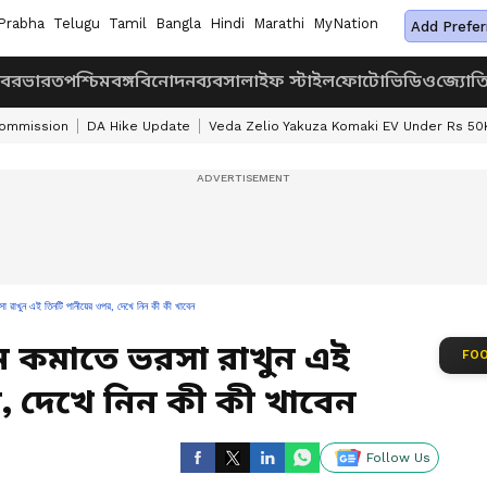
Prabha
Telugu
Tamil
Bangla
Hindi
Marathi
MyNation
Add Prefer
খবর
ভারত
পশ্চিমবঙ্গ
বিনোদন
ব্যবসা
লাইফ স্টাইল
ফোটো
ভিডিও
জ্যোত
Commission
DA Hike Update
Veda Zelio Yakuza Komaki EV Under Rs 50
 রাখুন এই তিনটি পানীয়ের ওপর, দেখে নিন কী কী খাবেন
 কমাতে ভরসা রাখুন এই
FOO
, দেখে নিন কী কী খাবেন
Follow Us