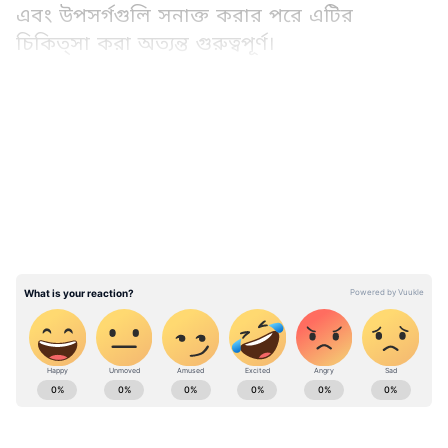
এবং উপসর্গগুলি সনাক্ত করার পরে এটির
চিকিত্সা করা অত্যন্ত গুরুত্বপূর্ণ।
Add Asianetnews Bangla as a Preferred
Source
LATEST VIDEOS
দরিদ্র খাদ্য এবং অস্বাস্থ্যকর জীবনধারার মতো
অনেক কারণ আপনার কিডনির স্বাস্থ্যকে প্রভাবিত
করে।
পুষ্টিবিদ
রা ব্যাখ্যা করেছেন যে ফোলা চোখ,
ফোলা মুখ, ফেনাযুক্ত প্রস্রাবের মতো লক্ষণগুলি
নির্দেশ করে যে, আপনার কিডনি দুর্বল। যদিও ভয়
পাওয়ার দরকার নেই। আপনার কিডনির স্বাস্থ্য
বজায় রাখতে এবং এটিকে শক্তিশালী রাখতে
আপনাকে আপনার খাদ্যাভ্যাস এবং জীবনযাত্রায়
Health Tips (স্বাস্থ্য খবর): Read all about
কিছু পরিবর্তন করতে হবে।
Health care tips, Natural Health Care Tips,
Diet and Fitness Tips in Bangla for Men,