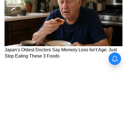
গরমকে হারাতে গিয়ে পকেট খালি করবেন না।
রিমোটের এই ট্রিকটাই হোক আপনার সামারের
সিক্রেট হাতিয়ার।