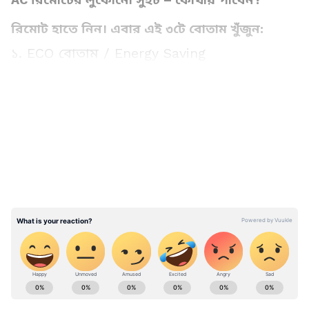
রিমোট হাতে নিন। এবার এই ৩টে বোতাম খুঁজুন:
১. ECO বোতাম / Energy Saving
LATEST VIDEOS
Voltas, LG, Samsung, Blue Star – বেশিরভাগ
AC-তেই 'ECO' লেখা বোতাম আছে। একবার
টিপুন। AC নিজেই ২৪-২৬ ডিগ্রিতে সেট হয়ে যাবে
আর কম্প্রেসার স্লো করে দেবে। ফল? প্রতি ঘণ্টায়
২০-৩০% কম বিদ্যুৎ খরচ।
Lifestyle Tips & Articles in Bangla (লাইফস্টাইল
নিউজ): Read Lifestyle Tips articles & Watch