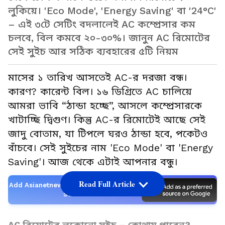
লুকিয়ে। 'Eco Mode', 'Energy Saving' বা '24°C'
– এই ৩টে সেটিং বদলালেই AC কম্প্রেসার কম
চলবে, বিল কমবে ২০-৩০%। জানুন AC রিমোটের
সেই সুইচ আর সঠিক ব্যবহারের ৫টি নিয়ম
মাসের ১ তারিখ আসতেই AC-র দরজা বন্ধ।
কারণ? কারেন্ট বিল। ১৬ ডিগ্রিতে AC চালিয়ে
আমরা ভাবি “ঠান্ডা হচ্ছে”, আসলে কম্প্রেসারকে
খাটাচ্ছি দ্বিগুণ। কিন্তু AC-র রিমোটেই আছে সেই
জাদু বোতাম, যা টিপলে ঘরও ঠান্ডা হবে, পকেটও
বাঁচবে। সেই সুইচের নাম 'Eco Mode' বা 'Energy
Saving'। আজ থেকে এটাই আপনার বন্ধু।
Read Full Article
Add Asianetnews Bangla as a Preferred
Source
AC রিমোটের লুকোনো সুইচ – কোথায় পাবেন?