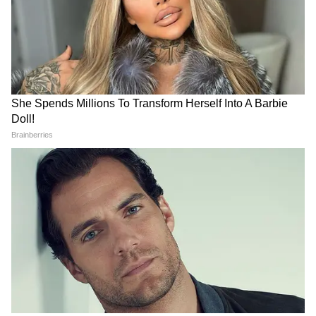
নোংরা ফিল্টার মানে AC-কে ৩০% বেশি খাটতে
হবে। মাসে একবার জল দিয়ে ফিল্টার ধুয়ে রোদে
শুকিয়ে নিন। ৫ মিনিটের কাজ, বিল কমবে ১৫%।
৫. বাইরের ইউনিটে ছায়া দিন
কন্ডেন্সার যদি রোদে থাকে, তবে AC ঠান্ডা করতে
বেশি কারেন্ট টানবে। ওপরে একটা টিনের শেড
দিয়ে দিন। ডাইরেক্ট রোদ যেন না লাগে।
একটা ছোট হিসাব – মাসে কত বাঁচবে?
ধরুন আপনার ১.৫ টন AC দিনে ৮ ঘণ্টা চলে।