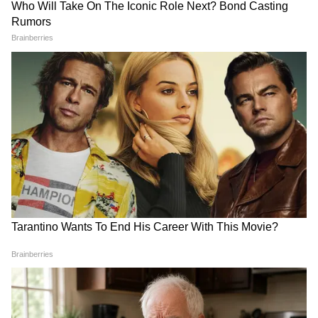
১৬ ডিগ্রি + নো Eco = বিল প্রায় ২২০০-২৪০ টাকা
২৪ ডিগ্রি + Eco Mode + ফ্যান = বিল ১৪০০-১৬০
টাকা
মাসে সেভিং: ৬০-৮০ টাকা। বছরে ৭০+ টাকা।
শেষ কথা:
AC কম চালানো সমাধান নয়, স্মার্টলি চালানো
সমাধান। রিমোটের 'ECO' বোতামটা আজই খুঁজে
বের করুন। ২৪ ডিগ্রি সেট করুন, ফ্যান চালান।
দেখবেন ঘরও কুল, বিলও কুল।