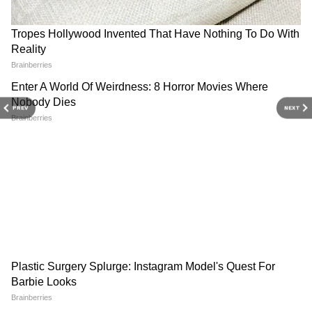
২. 24°C বোতাম / স্মার্ট কুলিং:
ডাক্তাররাও বলেন AC ২৪-২৫ ডিগ্রিতে রাখতে।
বাইরের তাপমাত্রার থেকে ৮-১০ ডিগ্রি কম রাখাই
আদর্শ। রিমোটে 'Temp +' '-' আছে তো? ১৬ থেকে
DOWNLOAD APP
PREV
NEXT
সোজা ২৪-এ নিয়ে আসুন। ১ ডিগ্রি বাড়ালেই বিল
কমে ৬%।
RECOMMENDED STORIES
৩. SLEEP মোড:
রাতের জন্য বেস্ট। SLEEP টিপলে প্রতি ১ ঘণ্টায়
AC ১ ডিগ্রি করে তাপমাত্রা বাড়িয়ে দেয়। ঘুমের
মধ্যে আপনি টের পাবেন না, কিন্তু কম্প্রেসার রেস্ট
পাবে। সারারাত AC চালালেও বিল আসবে হাফ।