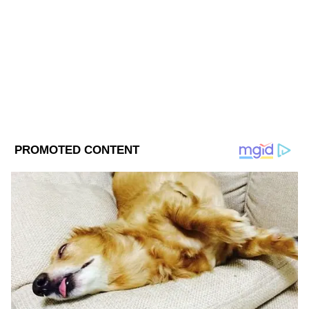
Videos Online - Asianet Bangla News
ABOUT THE AUTHOR
ANB Web Desk
AW
লাইফস্টাইলের খবর
Follow Us