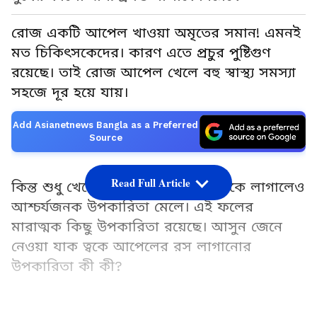
রোজ একটি আপেল খাওয়া অমৃতের সমান! এমনই
মত চিকিৎসকেদের। কারণ এতে প্রচুর পুষ্টিগুণ
রয়েছে। তাই রোজ আপেল খেলে বহু স্বাস্থ্য সমস্যা
সহজে দূর হয়ে যায়।
Add Asianetnews Bangla as a Preferred
Source
Read Full Article
কিন্ত শুধু খেলেই নয় এই ফলের রস ত্বকে লাগালেও
আশ্চর্যজনক উপকারিতা মেলে। এই ফলের
মারাত্মক কিছু উপকারিতা রয়েছে। আসুন জেনে
নেওয়া যাক ত্বকে আপেলের রস লাগানোর
উপকারিতা কী কী?