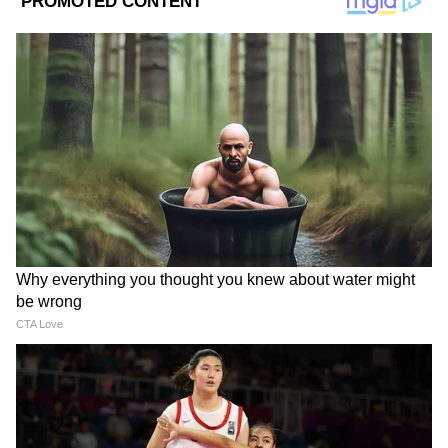
সার্ভিসেস, এলএলসি এবং ক্লিভল্যান্ড ক্লিনিক
ফাউন্ডেশন টসিগ ক্যানসার সেন্টারের গবেষক
জোসেফ এ. বাউয়ার।
Add Asianetnews Bangla as a Preferred
Source
2
8
Image Credit :
Gemini
ভিটামিন B12-এর ম্যাজিক