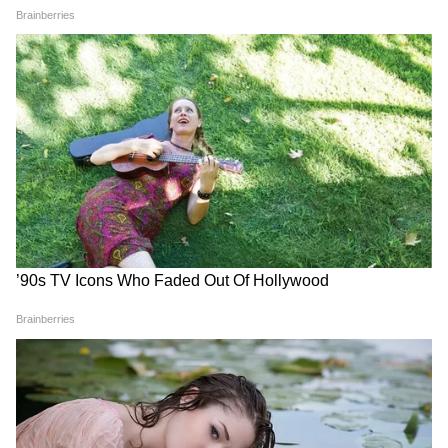
ওষুধকে টিউমার পর্যন্ত পৌঁছতে বাধা দেয়। তাই এই
কবচের জন্য ওষুধও ঠিক মত কাজ করতে পারে না।
4
8
Image Credit :
Getty
ভিটামিন B12-ভিত্তিক ব্রেন ক্যানসার থেরাপির
পরীক্ষা
NO-Cbl-এর কার্যকারিতা যাচাই করার জন্য
গবেষকরা বেশ কয়েকটি পদ্ধতি ব্যবহার করেন। এর
মধ্যে ছিল NCI-60 হিউম্যান টিউমার সেল লাইন