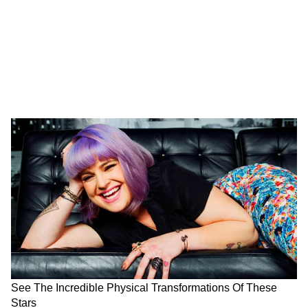
Image Credit :
ANI
গ্লিওব্লাস্টোমা মাল্টিফর্ম মারাত্মক ক্যান্সার
গ্লিওব্লাস্টোমা মাল্টিফর্ম (GBM) মস্তিষ্কের সবচেয়ে
মারাত্মক এবং চিকিৎসা-প্রতিরোধী ক্যানসারগুলোর
মধ্যে একটি। সার্জারি, রেডিয়েশন থেরাপি এবং
কেমোথেরাপির পরেও রোগীরা সাধারণত রোগ
নির্ণয়ের পর ১৫ মাসের বেশি বাঁচেন না।
মস্তিষ্কের সুরক্ষা কবচই বাধা!
এর একটি বড় কারণ হলো ব্লাড-ব্রেন ব্যারিয়ার।
এটি মস্তিষ্কের একটি সুরক্ষা কবচ, যা অনেক