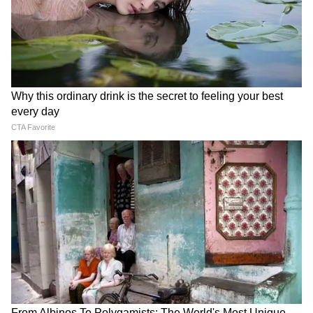
প্যানেলে ক্যানসার কোষের উপর এই যৌগের প্রভাব
পরীক্ষা, গ্লিওব্লাস্টোমা আক্রান্ত ইঁদুরের উপর
গবেষণা এবং মানুষের গ্লিওব্লাস্টোমা সেল লাইনে
অন্যান্য চিকিৎসার সঙ্গে NO-Cbl-এর সম্মিলিত
প্রভাব খতিয়ে দেখা।
ফলাফলে দেখা যায়, বিভিন্ন ধরনের ক্যানসারের
বিরুদ্ধে NO-Cbl-এর টিউমার ধ্বংস করার ক্ষমতা
রয়েছে। বিশেষ করে, সেন্ট্রাল নার্ভাস সিস্টেম বা
কেন্দ্রীয় স্নায়ুতন্ত্রের টিউমার কোষগুলো এই
চিকিৎসায় মাঝারি স্তরের সংবেদনশীলতা
দেখিয়েছে।
5
8