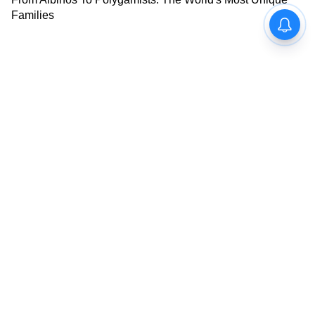
Image Credit :
Getty
ব্লাড-ব্রেন ব্যারিয়ার টপকে টিউমারকে নিশানা
সবচেয়ে গুরুত্বপূর্ণ ফলাফলগুলোর একটি এসেছে
পশুদের উপর করা পরীক্ষা থেকে। শরীরে প্রবেশ
করানোর পর NO-Cbl সফলভাবে ব্লাড-ব্রেন
ব্যারিয়ার অতিক্রম করে এবং গ্লিওব্লাস্টোমা
টিউমারের মধ্যে জমা হয়।
গবেষকরা আরও প্রমাণ পেয়েছেন যে এই যৌগটি
টিউমারের মধ্যে দীর্ঘ সময় ধরে সক্রিয় থাকে।
চিকিৎসার পর অন্তত ২৪ ঘণ্টা পর্যন্ত টিউমারের
মধ্যে নাইট্রেটের মাত্রা বেশি ছিল, যেখানে শরীরের