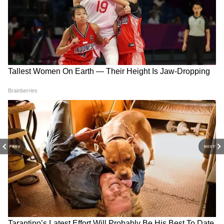
গবেষক দলটি নাইট্রোসাইলকোবালামিন (NO-Cbl)
নামে ভিটামিন B12-এর একটি পরিবর্তিত রূপ নিয়ে
কাজ করেছে, যা শরীরকে নাইট্রিক অক্সাইড
সরবরাহ করে। তাদের মূল উদ্দেশ্য ছিল এটা দেখা
যে, এই যৌগটি ব্লাড-ব্রেন ব্যারিয়ার (BBB) টপকে
সরাসরি গ্লিওব্লাস্টোমা টিউমারে পৌঁছতে পারে কি
না।
PREV
NEXT