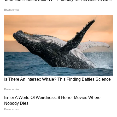
Related Articles
RATION: রেশন ব্যবস্থায় বিরাট বদল! AAY যোজনায়
এবার পরিবার প্রতি নয়, মাথাপিছু ৭ কেজি খাদ্যশস্য
দুর্গাপুজোর আগে BONANZA! DA থেকে ৩০০০ টাকার
আর্থিক সহায়তা, চালু শুভেন্দু সরকারের একাধিক
প্রকল্প
3
8