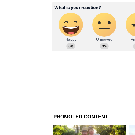
sayanita.chakraborty@asianetne
Related Articles
Antioxidant Foods: শরীর
রাখতে রোজ খান এই খাবা
দূরে রোগ
অন্যদিকে, ভিটামিন বি১২-এর অভাবে
বাড়তে পারে। মাছ, ডিম, দুধ ও দুগ্
দানাশস্য, পালং শাক, সাইট্রাস ফল
জানাচ্ছেন যে, ডায়েটে প্রোটিন, ক্যাল
আয়রন এবং ওমেগা-৩ ফ্যাটি অ্যাস
থাকে।