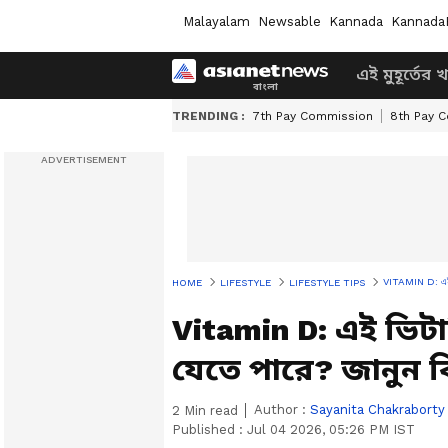
Malayalam
Newsable
Kannada
Kannada
এই মুহূর্তের 
TRENDING :
7th Pay Commission
8th Pay 
VITAMIN D: এই ভি
HOME
LIFESTYLE
LIFESTYLE TIPS
Vitamin D: এই ভি
যেতে পারে? জানুন 
Author :
Sayanita Chakraborty
2
Min read
Published :
Jul 04 2026, 05:26 PM IST