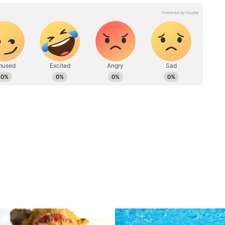
ws.in
 চাঙ্গা
Kidney Cancer: কিডনি
রগুলি,
ক্যানসারের এই ৩ লক্ষণ শরীর
আগেই জানান দেয়, অবহেলা
করছেন না তো?
 শরীরে ক্লান্তি ও দুর্বলতা আসে। এর ফলেও ওজন
ধজাত খাবারে ভিটামিন বি১২ পাওয়া যায়। পাশাপাশি,
 ইত্যাদি থেকেও বি ভিটামিন মেলে। বিশেষজ্ঞরা আরও
সিয়াম, পটাশিয়াম, ফাইবার, জিঙ্ক, ম্যাগনেসিয়াম,
িডের মতো পুষ্টির অভাব থাকলেও ওজন বাড়ার ঝুঁকি