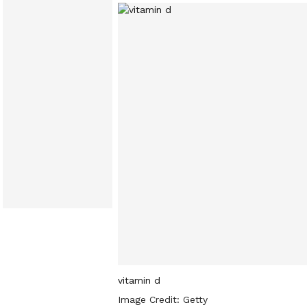
vitamin d
Image Credit:
Getty