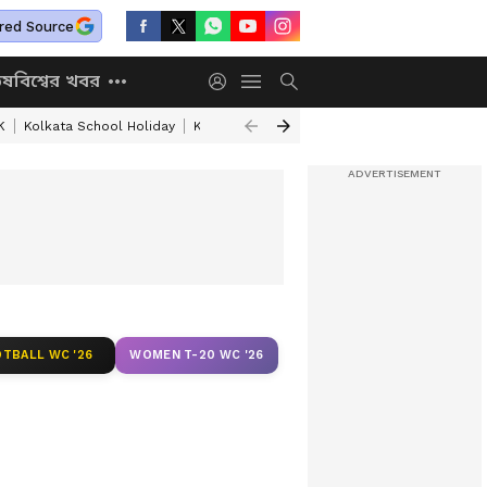
red Source
িষ
বিশ্বের খবর
K
Kolkata School Holiday
Kolkata Weather Update
West Bengal Wea
TBALL WC '26
WOMEN T-20 WC '26