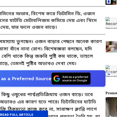
 ভিটামিনের অভাব, বিশেষ করে ভিটামিন ডি, ওজন
ামিনের ঘাটতি মেটাবলিজম কমিয়ে দেয় এবং খিদে
ধা দেয়, যার ফলে ওজন বাড়ে।
স্যায় ভুগছেন। ওজন বাড়ার পেছনে অনেক কারণ
সা বাঁধে নানা রোগ। বিশেষজ্ঞরা বলছেন, যদি
শি থাকে কিন্তু জরুরি পুষ্টি কম থাকে, তাহলে
ড়ে, তেমনই পুষ্টির অভাবও দেখা দেয়।
as a Preferred Source
 কিছু ওষুধের পার্শ্বপ্রতিক্রিয়ায় ওজন বাড়ে। তবে
ের অভাবও এর কারণ হতে পারে। ভিটামিনের ঘাটতি
ি ঠিকমতো কাজ করে না, সারাক্ষণ ক্লান্তি লাগে
READ FULL ARTICLE
ভাবিকের চেয়ে বেশি খাওয়ার প্রবণতা তৈরি হয়, যা