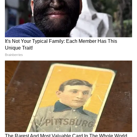
প্রথম ২ হাজার দিন গুরুত্বপূর্ণ
রিপোর্টে বলা হয়েছে জীবনে প্রথম ২ হাজার দিন
অর্থাৎ ৫ বছর খুবই গুরুত্বপূর্ণ। এই সময় শারীরিক,
জ্ঞানীয়, সামাজিক ও মানসিক স্বাস্থ্যের
ফলাফলগুলিকে প্রভাবিত করে।
4
10
Image Credit :
Our Own
শিশুর বিকাশে গুরুত্বপূর্ণ
শিশুর বিকাশের জন্য গুরুত্বপূর্ণ অন্যান্য এক্সপোজার