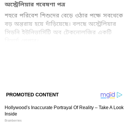
অস্ট্রেলিয়ার গবেষণা পত্র
শহুরে পরিবেশ শিশুদের বেড়ে ওঠার পক্ষে সবথেকে
বড় অন্তরায় হয়ে দাঁড়িয়েছে। বলছে অস্ট্রেলিয়ার
সিডনি ইউনিভার্সিটি অব টেকনোলজির একটি
রিসার্চ পেপার।
Add Asianetnews Bangla as a Preferred
Source
2
10
Image Credit :
Getty