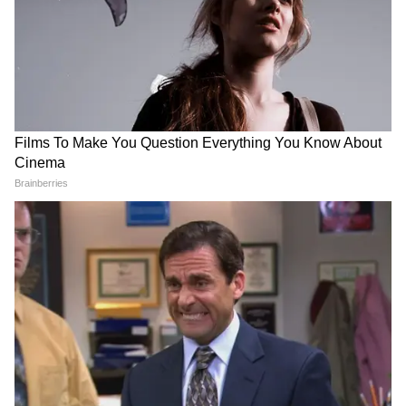
ফলাফলগুলি শহুরে জীবনযাত্রার স্বাস্থ্য ঝুঁকিগুলি
বুঝতে সাহায্য করে, যা এই ফলাফলগুলিকে উন্নত
করার জন্য শহুরে পরিবেশের নকশা এবং
পরিকল্পনাকে আরও অবহিত করতে পারে।
6
10
Image Credit :
Our Own
পরিণত আরও ভয়াবহ
আগামী ২০৩০ সালের মধ্যে বিশ্বের জনসংখ্যার ৬০
শতাংশেরও বেশি শহর অঞ্চলে বাস করবে। বলেছে