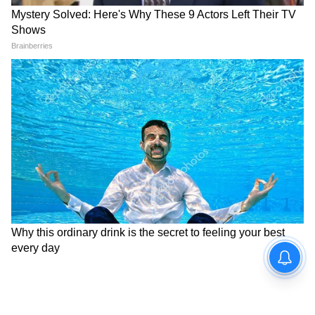
গবেষকরা।
7
10
Image Credit :
Our Own
রিপোর্টে দাবি
শহুরে পরিকল্পনাবিদ এবং নীতিনির্ধারকদের সেই
ভূমিকাকে স্বীকৃতি দিতে হবে যা প্রতিদিনের শহুরে
পরিবেশ স্বাস্থ্য এবং সুস্থতার ভিত্তি হিসাবে প্রদান
করে।