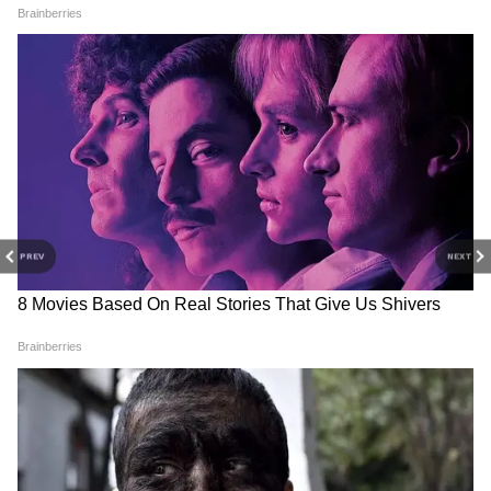
PREV
NEXT
3
10
Image Credit :
Getty