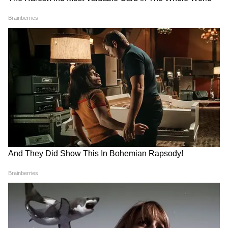
কারণগুলির মধ্যে রয়েছে বায়ুমণ্ডল, রাসায়নিক
এবং ধাতুর এক্সপোজার, আশেপাশের তৈরি বৈশিষ্ট্য,
সম্প্রদায়ের সহায়তা, এবং আবাসিক জীবনযাপনের
পরিবেশ, গবেষকরা পাবলিক হেলথ রিসার্চ অ্যান্ড
প্র্যাকটিস জার্নালে প্রকাশিত তাদের গবেষণায়
বলেছেন।
5
10
Image Credit :
Getty
জীবনযাত্রায় স্বাস্থ্য ঝুঁকি