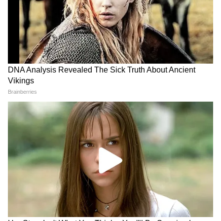
RECOMMENDED STORIES
Durga Puja 2026: শ্রীভূমির
Samik Bhattacharya: 'আমি
প্যান্ডেলে ৯৫৩টি জানলা! হাওয়া
কোনও পুজোর সভাপতি হব না,'
মহলের থিমে ফুটে উঠবে
ঘোষণা শমীক ভট্টাচার্যর
রাজস্থান