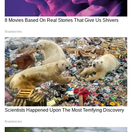
Sachin on Vaibhav
GT vs RCB: আরসিবি-গুজরাট
Suryavanshi: বৈভব সূর্যবংশীকে
লড়াইয়ে কারা এগিয়ে?
টেস্ট দলে চান সচিন, ১৫ বছরের
আইপিএল ফাইনালের আগে
বিস্ময় প্রতিভার 'ফ্যান' মাস্টার
দেখে নিন পরিসংখ্যান
ব্লাস্টার
Asian Games Indian Cricket
Mohsin Naqvi: রবিবার