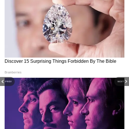
পারেন। খুব বেশি রান ওঠার কথা নয়। যে দল
প্রথমে ব্যাটিং করবে তাদের পক্ষে ২০০ রান করা
কঠিন। বৃষ্টির পূর্বাভাস থাকায় যে দল টসে জিতবে,
তারা প্রথমে ফিল্ডিংয়ের সিদ্ধান্ত নিতে পারে।
পরপর ২ বার চ্যাম্পিয়ন হওয়ার লক্ষ্যে আরসিবি
তৃতীয় দল হিসেবে পরপর দু'বার আইপিএল
চ্যাম্পিয়ন হওয়ার লক্ষ্যে
আরসিবি
। মহেন্দ্র সিং
ধোনি (MS Dhoni) ও রোহিত শর্মার (Rohit
PREV
NEXT
Sharma) নজির স্পর্শ করার লক্ষ্যে রজত পতিদার
(Rajat Patidar)।
DOWNLOAD APP
RECOMMENDED STORIES