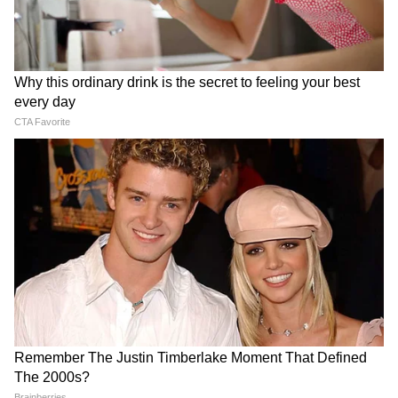
শুধরে নিন, ডায়েট ও ব্যায়াম ছাড়া ওজন
কমানো অসম্ভব!
এই ১০টি কথায় তুমুল হাততালি!, IIT Delhi-
তে PM Modi-র মাস্টারক্লাস!