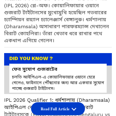
(IPL 2026) প্লে-অফ। কোয়ালিফায়ার ওয়ানে
গুজরাট টাইটানসের মুখোমুখি হয়েছিল গতবারের
চ্যাম্পিয়ন রয়্যাল চ্যালেঞ্জার্স বেঙ্গালুরু। ধর্মশালায়
(Dharamsala) অসাধারণ পারফরম্যান্স দেখালেন
বিরাট কোহলিরা। তাঁরা খেতাব ধরে রাখার পথে
একধাপ এগিয়ে গেলেন।
DID YOU KNOW ?
ফের সুযোগ গুজরাটের
চলতি আইপিএল-এ কোয়ালিফায়ার ওয়ানে হেরে
গেলেও, ফাইনালে পৌঁছনোর জন্য আর একবার সুযোগ
পাচ্ছে গুজরাট টাইটানস।
IPL 2026 Qualifier 1: ধর্মশালায় (Dharamsala)
আইপিএল কোয়ালিফায়ার ওয়ানে গুজরাট
Read Full Article
টাইটানসকে (Royal Challengers Bengaluru vs