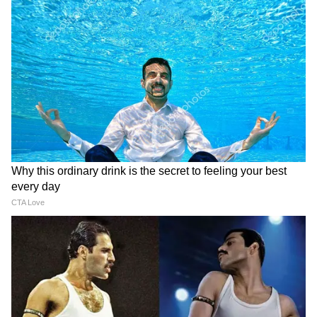
এ পার্পল ক্যাপ, অরেঞ্জ ক্যাপ
বিশ্বরেকর্ড, দলকে আইপিএল
দুটোই পাবে গুজরাট টাইটানস?
ফাইনালে তুলে নতুন উচ্চতায়
শুবমান-সুদর্শন
Related Articles
IPL 2026 Playoffs: আইপিএল ২০২৬ প্লে-অফে ৪
দল নিশ্চিত, দেখে নিন সূচি
MI vs RR: কপাল পুড়ল কেকেআর-এর, মুম্বইকে
LATEST VIDEOS
হারিয়ে আইপিএল প্লে-অফে রাজস্থান
Weight Loss Formula | এই ১টি ভুল