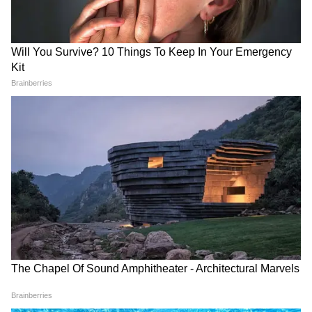
উইকেট নেন। ব্যাটিংয়ের পর বোলিংয়েও সাফল্য
পেয়েছেন ক্রুণাল। তিনি ১৬ রান দিয়ে জোড়া
উইকেট নেন। জশ হ্যাজেলউড (Josh
Hazlewood) ৩৯ রান দিয়ে এক উইকেট নেন।
Mohsin Naqvi: রবিবার
Asian Games Team India:
আমেদাবাদে আইসিসি বোর্ড
এশিয়াড দলে নেই সূর্য-গিল,
মিটিং, ভার্চুয়ালি যোগ 'ট্রফি চোর'
স্কোয়াডে বৈভব-শাহবাজরা,
মহসিন নকভি
দেখুন কারা সুযোগ পেলেন
IPL 2026: এবারের আইপিএল-
GT vs RR: টি-২০ ক্রিকেটে