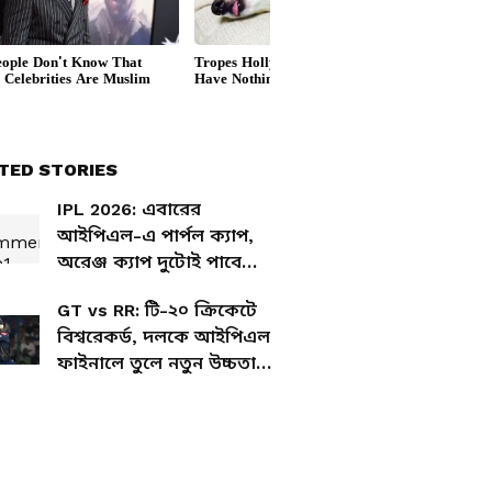
TED STORIES
IPL 2026: এবারের
আইপিএল-এ পার্পল ক্যাপ,
অরেঞ্জ ক্যাপ দুটোই পাবে
গুজরাট টাইটানস?
GT vs RR: টি-২০ ক্রিকেটে
বিশ্বরেকর্ড, দলকে আইপিএল
ফাইনালে তুলে নতুন উচ্চতায়
শুবমান-সুদর্শন