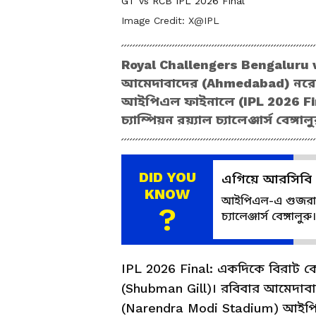
GT vs RCB IPL 2026 Final
Image Credit:
X@IPL
Royal Challengers Bengaluru v
আমেদাবাদের (Ahmedabad) নরেন্দ
আইপিএল ফাইনালে (IPL 2026 Fina
চ্যাম্পিয়ন রয়্যাল চ্যালেঞ্জার্স বেঙ
DID YOU
এগিয়ে আরসিবি
KNOW
আইপিএল-এ গুজরাট ট
?
চ্যালেঞ্জার্স বেঙ্গালুরু।
IPL 2026 Final: একদিকে বিরাট কো
(Shubman Gill)। রবিবার আমেদাবাদ
(Narendra Modi Stadium) আইপিএল 