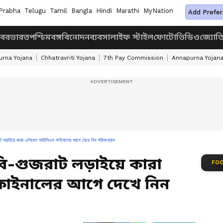
Prabha
Telugu
Tamil
Bangla
Hindi
Marathi
MyNation
Add Prefer
খবর
ভারত
পশ্চিমবঙ্গ
বিনোদন
ব্যবসা
লাইফ স্টাইল
ফোটো
ভিডিও
জ্যোত
rna Yojana
Chhatravriti Yojana
7th Pay Commission
Annapurna Yojan
ড়াইয়ে কারা এগিয়ে? আইপিএল ফাইনালের আগে দেখে নিন পরিসংখ্যান
ি-গুজরাট লড়াইয়ে কারা
FOO
াইনালের আগে দেখে নিন