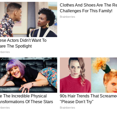
পিএল-এ
GT vs RR: টি-২০ ক্রিকেটে
প দুটোই
বিশ্বরেকর্ড, দলকে আইপিএল
ফাইনালে তুলে নতুন উচ্চতায়
শুবমান-সুদর্শন
ুন আমাদের হোয়াটসঅ্যাপ চ্যানেলে, ক্লিক করুন