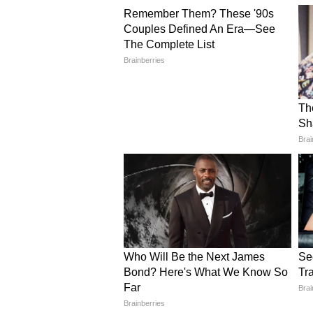
IPL 2026: এবারের আই
পার্পল ক্যাপ, অরেঞ্জ ক্যা
পাবে গুজরাট টাইটানস?
আরও খবরের আপডেট পেতে চোখ রাখ
এখানে।