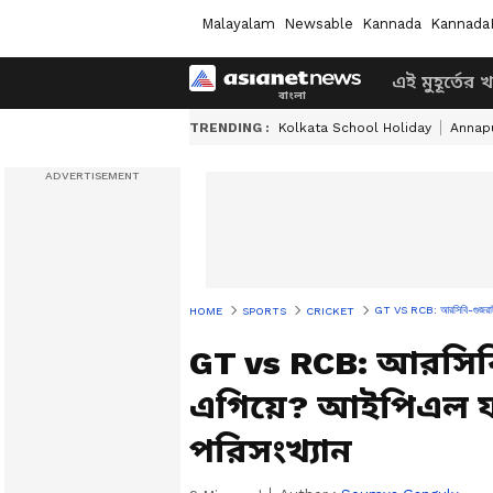
Malayalam
Newsable
Kannada
Kannada
এই মুহূর্তের 
TRENDING :
Kolkata School Holiday
Annapu
GT VS RCB: আরসিবি-গুজরাট ল
HOME
SPORTS
CRICKET
GT vs RCB: আরসিব
এগিয়ে? আইপিএল ফ
পরিসংখ্যান