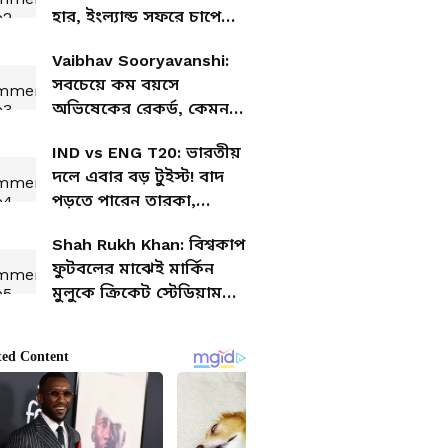
হার, ইংল্যান্ড সফরে চাপে
ভারত
Vaibhav Sooryavanshi:
সবচেয়ে কম বয়সে
অভিষেকের রেকর্ড, কেমন
ব্যাটিং করলেন বৈভব?
IND vs ENG T20: ভারতীয়
দলে এবার বড় টুইস্ট! বাদ
পড়তে পারেন তারকা,
অভিষেক হবে ১৫ বছরের
Shah Rukh Khan: বিশ্বকাপ
বৈভবের?
ফুটবলের মাঝেই মার্কিন
মুলুকে ক্রিকেট স্টেডিয়াম
উদ্বোধন শাহরুখের