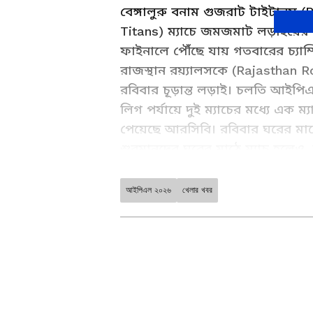
বেঙ্গালুরু বনাম গুজরাট টাইটানস 
Titans) ম্যাচে জমজমাট লড়াইয়ের
ফাইনালে পৌঁছে যায় গতবারের চ্যাম
রাজস্থান রয়্যালসকে (Rajasthan R
রবিবার চূড়ান্ত লড়াই। চলতি আইপি
লিগ পর্যায়ে দুই ম্যাচের মধ্যে এক
পেয়েছে আরসিবি। রবিবার ঘরের মাঠ
শুবমানদের ঘরের মাঠে ম্যাচ হলেও, জ
Add Asianetnews Bangla 
আইপিএল ২০২৬
খেলার খবর
পরপর ২ বার আইপ
২
তৃতীয় দল হিসেবে প
পরিসংখ্যান কাদের পক্ষে?
খেলতে নামছে রয়্যাল চ্
আইপিএল-এর ইতিহাসে এখনও পর্যন্ত
গুজরাট। এর মধ্যে পাঁচ ম্যাচে জয়
ABOUT THE AUTHOR
গুজরাট। তবে চলতি আইপিএল-এ ঘরে
Soumya Ganguly