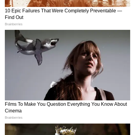
Suvendu Adhikari: ভবানীপুরের গুরুদ্বারে
গিয়ে বড় কথা মুখ্যমন্ত্রী শুভেন্দুর, হৃদয়
ছুঁলেন শিখদের