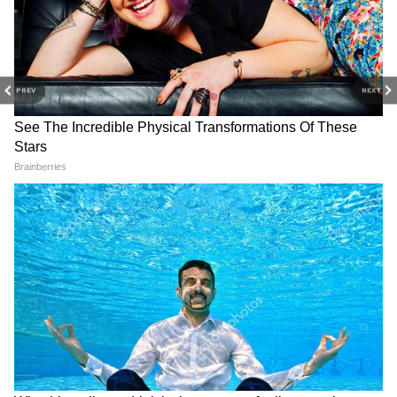
নরওয়ের (Norway) সঙ্গে আছে ইরাক। এই গ্রুপ
থেকে নক-আউটের যোগ্যতা অর্জন করা কঠিন।
তবে তার আগেই মাঠের বাইরে সমস্যায় পড়ল
ইরাক।
PREV
NEXT
DOWNLOAD APP
RECOMMENDED STORIES