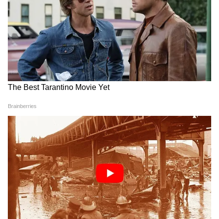
আরও খবরের আপডেট পেতে চোখ রাখুন
আমাদের হোয়াটসঅ্যাপ চ্যানেলে, ক্লিক করুন
এখানে।
LATEST VIDEOS
Dilip Ghosh: 'কেউ তৃণমূলীদের দলে নিলে
সে সাসপেন্ড হবে', বিজেপি নেতাদের কড়া
বার্তা দিলীপের