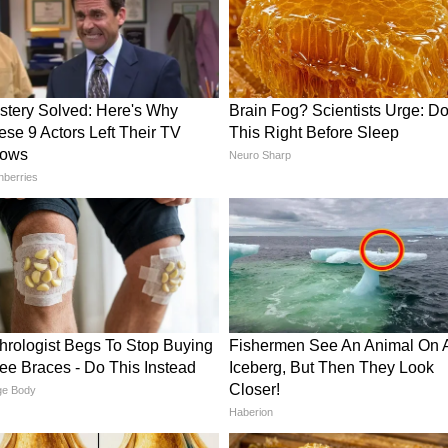
 বসনিয়ার
Canada vs Qatar: বিশ্বকাপ
 বিশ্বকাপ
ফুটবলে প্রথম জয়, ৯ জনের
াডার
কাতারকে ৬ গোল কানাডার
ুন আমাদের হোয়াটসঅ্যাপ চ্যানেলে, ক্লিক করুন