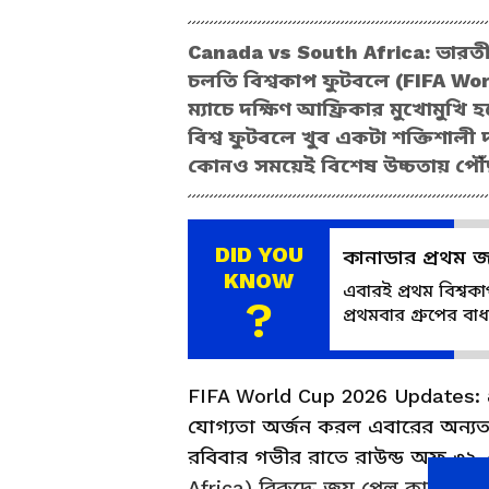
Canada vs South Africa: ভারতী
চলতি বিশ্বকাপ ফুটবলে (FIFA Wor
ম্যাচে দক্ষিণ আফ্রিকার মুখোমু
বিশ্ব ফুটবলে খুব একটা শক্তিশালী 
কোনও সময়েই বিশেষ উচ্চতায় পৌঁ
DID YOU
কানাডার প্রথম 
KNOW
এবারই প্রথম বিশ্ব
?
প্রথমবার গ্রুপের ব
FIFA World Cup 2026 Updates: প
যোগ্যতা অর্জন করল এবারের অন্
রবিবার গভীর রাতে রাউন্ড অফ ৩২-এ
Africa) বিরুদ্ধে জয় পেল কানাডা। ম্