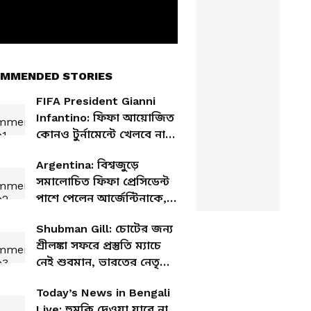
MMENDED STORIES
FIFA President Gianni
Infantino: ফিফা আয়োজিত
কোনও টুর্নামেন্টে খেলবে না,
হুঁশিয়ারি উয়েফার
Argentina: বিশ্বজুড়ে
সমালোচিত ফিফা প্রেসিডেন্ট
পাশে পেলেন আর্জেন্টিনাকে,
কারণ কী?
Shubman Gill: চোটের জন্য
শ্রীলঙ্কা সফরে প্রস্তুতি ম্যাচে
নেই শুবমান, ভারতের নেতৃত্বে
রাহুল
Today’s News in Bengali
Live: হুমকি দেওয়া যাবে না