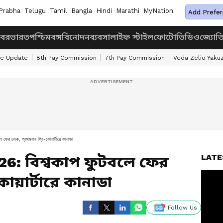
Prabha
Telugu
Tamil
Bangla
Hindi
Marathi
MyNation
Add Prefer
খবর
ভারত
পশ্চিমবঙ্গ
বিনোদন
ব্যবসা
লাইফ স্টাইল
ফোটো
ভিডিও
জ্যোত
ke Update
8th Pay Commission
7th Pay Commission
Veda Zelio Yaku
চমক, প্রথমবার প্রি-কোয়ার্টারে কানাডা
LATE
26: বিশ্বকাপ ফুটবলে ফের
কোয়ার্টারে কানাডা
Follow Us