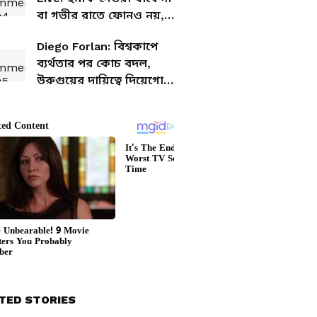
বা গভীর রাতে ফোনও নয়,
লোন রিকভারি এজেন্টদের
Diego Forlan: বিশ্বকাপে
জন্য নয়া নিয়ম RBI-র
ব্যর্থতার পর কোচ বদল,
উরুগুয়ের দায়িত্বে দিয়েগো
ফোরল্যান
TED STORIES