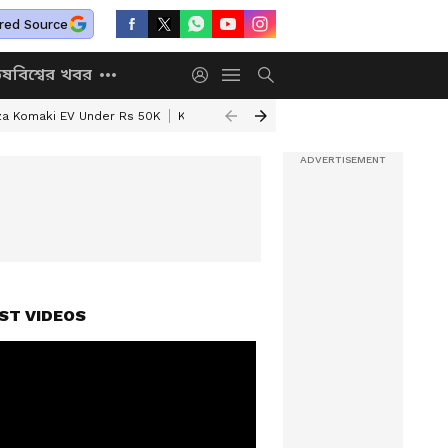
red Source
িষ
বিশ্বের খবর
za Komaki EV Under Rs 50K
Kolkata Weather Update
West Bengal Wea
ST VIDEOS