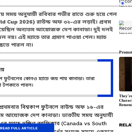
য় সময় অনুযায়ী রবিবার গভীর রাতে শুরু হয়ে গেল
ld Cup 2026) রাউন্ড অফ ৩২-এর লড়াই। প্রথম
খি হয়েছিল অন্যতম আয়োজক দেশ কানাডা। দুই দলই
দল নয়। এই ম্যাচে তার প্রমাণ পাওয়া গেল। ম্যাচ
ছতে পারল না।
জয়
কাপ ফুটবলের কোনও ম্যাচে জয় পায় কানাডা। তারা
াধা টপকাতে পারল।
্রথমবার বিশ্বকাপ ফুটবলে রাউন্ড অফ ১৬-এর
যতম আয়োজক দেশ কানাডা। ভারতীয় সময় অনুযায়ী
র ম্যাচে দক্ষিণ আফ্রিকার (Canada vs South
RELA
READ FULL ARTICLE
যাচের ফল ১-০। দ্বিতীয়ার্ধের সংযুক্ত সময়ে একমাত্র