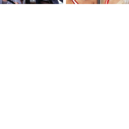
FOLLOW U
 Use
Privacy Policy
CSAM Policy
Complaint Redressal - Website
Complianc
nologies Private Limited (Formerly known as Asianet News Media & Entertainment 