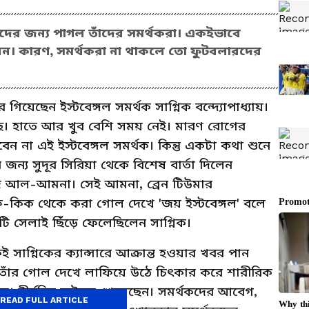
ারদের জন্য পাগল তাঁদের সমর্থকরা। একইভাবে
ন। কারণ, সমর্থকরা না থাকলে তো ফুটবলারদের
েরে গিয়েছেন ইস্টবেঙ্গল সমর্থক সাগ্নিক বন্দ্যোপাধ্যায়।
ে। হাতে আর খুব বেশি সময় নেই। মারণ রোগের
ন না এই ইস্টবেঙ্গল সমর্থক। কিন্তু একটা কথা শুনে
জন্য সুদূর সিরিয়া থেকে বিশেষ বার্তা দিলেন
হমুদ আল-আমনা। সেই আমনা, ব্রেন টিউমার
রি-কিক থেকে করা গোল দেখে 'জয় ইস্টবেঙ্গল' বলে
 সেলাই ছিঁড়ে ফেলেছিলেন সাগ্নিক।
াগ্নিকের ক্যান্সারে আক্রান্ত হওয়ার খবর পান
তাঁর গোল দেখে লাফিয়ে উঠে চিৎকার করে শারীরিক
ক। দীর্ঘদিন ফুটবল খেলেছেন। সমর্থকদের আবেগ,
READ FULL ARTICLE