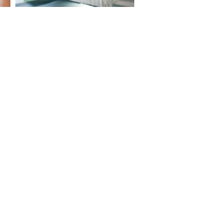
S ON
e Report Digital
Investors
Private Limited) | All Rights Reserved