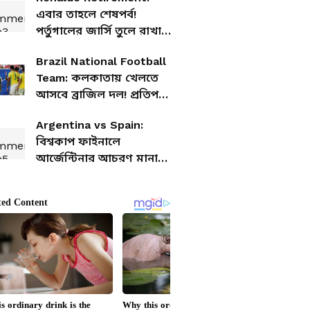
এবার তাহলে শেষপর্ব!
পর্তুগালের জার্সি তুলে রাখার
দিনক্ষণ কি চূড়ান্ত করে
Brazil National Football
ফেলেছেন সিআর৭?
Team: কলকাতায় খেলতে
আসবে ব্রাজিল দল! প্রতিপক্ষ
কে?
Argentina vs Spain:
বিশ্বকাপ ফাইনালে
আর্জেন্টিনার আচরণ মানা
যায় না, তোপ স্পেনের কোচের