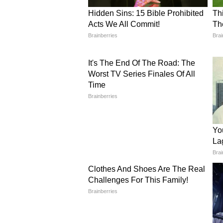
'গীতাপাঠ অপেক্ষা ফুটবল খেলিলে ত
স্বামীজি স্মরণ
East Bengal Foundation Day : ইস্ট