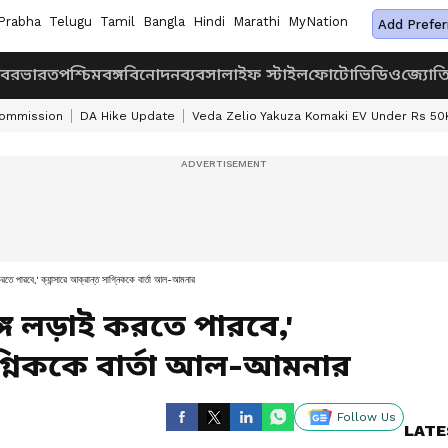
Prabha
Telugu
Tamil
Bangla
Hindi
Marathi
MyNation
Add Prefer
খবর
ভারত
পশ্চিমবঙ্গ
বিনোদন
ব্যবসা
লাইফ স্টাইল
ফোটো
ভিডিও
জ্যোত
Commission
DA Hike Update
Veda Zelio Yakuza Komaki EV Under Rs 50
 করতে পারবে,' ক্যান্সারে আক্রান্ত সাগ্নিককে বার্তা আল-আমনার
্গে লড়াই করতে পারবে,'
 সাগ্নিককে বার্তা আল-আমনার
Follow Us
LATE