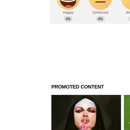
অভিজ্ঞতা রয়েছে। একাধিক সংবাদমাধ্
কিছু নেই।'
মিডিয়াতেও কাজ করার অভিজ্ঞতা রয়েছে
যোগাযোগের মাধ্যম Soumya.gangu
সবারই প্রার্থনা, মারণ রোগের বিরুদ
আনুন সাগ্নিক। তিনি লাল-হলুদ গ্যা
আরও পড়ুন-
একজন ক্যান্সারে আক্রান্ত, অপরজন 