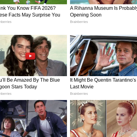
োমরা স্বর্গের আরও নিকটবর্তী হইবে,' লাল-হলুদে
বেঙ্গলের প্রতিষ্ঠা দিবসে চাঁদের হাট