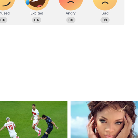
যমে কাজের অভিজ্ঞতা রয়েছে। সংবাদপত্রের পাশাপাশি ডিজিট্যাল
। ডেস্কে কাজ করার পাশাপাশি ফিল্ড রিপোর্টিংয়েও আগ্রহী।
ly@asianetnews.in
্ধে শেষমুহূর্তে গোল করে জীবনের ম্যাচে সমতা ফিরিয়ে
লারিতে ফিরুন।
দৃষ্টিহীন, সমর্থকদের বিশেষ সম্মান ইস্টবেঙ্গলের