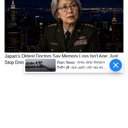
Rain News: সাগরে জোড়া নিম্নচাপে
টিপটিপ বৃষ্টি থেকে রেহাই নেই! আর কতদিন
মুখ ভার থাকবে আকাশের?