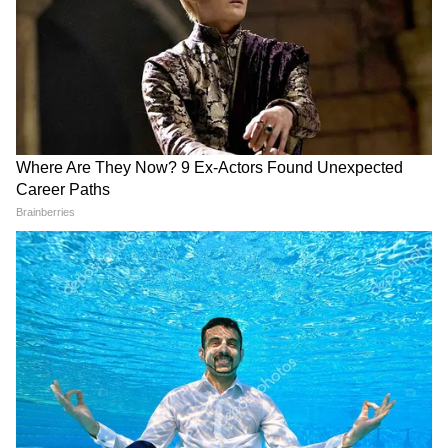
কোনটা বেটার চ্যাট লক করলে চ্যাটটা ‘Locked
Chats’ ফোল্ডারে চলে যায়। ফলে কেউ ফোন
খুললেও বুঝতে পারে আপনি কিছু লুকাচ্ছেন।
সন্দেহ বাড়ে। আর বারবার লক ফোল্ডার খুলতে
গেলে টাইম লাগে। ব্লার ফিচারে চ্যাট লিস্টেই
থাকবে। পাশের লোক ভাববে নেট স্লো, তাই ঘোলা
দেখাচ্ছে। সন্দেহ হবে না। আবার ট্যাপ করলেই ফেস
আইডি দিয়ে 1 সেকেন্ডে খুলে যাবে। স্পিড বেশি।
তাই ডেইলি ইউজের জন্য ব্লার বেটার। আর এক্সট্রা
সেনসিটিভ চ্যাটের জন্য লক + ব্লার দুটোই ইউজ
করতে পারবেন। ডবল প্রোটেকশন। প্রাইভেসি
আপনার অধিকার। পাশের লোকের উঁকি মারা বন্ধ
করতে হোয়াটসঅ্যাপের এই ফিচারটা গেম চেঞ্জার
হবে। আপডেট আসলেই অন করে নিন।