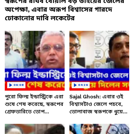
স্বরূপের রাঘব বোয়াল বড় ভাইয়ের জেলের
অপেক্ষা, এবার অরূপ বিশ্বাসের গারদে
ঢোকানোর দাবি লকেটের
06:08
04:26
পুরো ফিল্ম ইন্ডাস্ট্রিকে এরা
Sajal Ghosh: এবার ওই
শুষে শেষ করেছে, স্বরূপের
বিশ্বাসটাও জেলে পচবে,
গ্রেফতারিতে তোপ
তোলাবাজ স্বরূপকে ধুয়ে
দিলীপের
দিলেন সজল ঘোষ