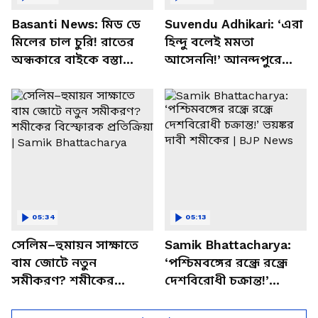
Basanti News: মিড ডে
Suvendu Adhikari: ‘এরা
মিলের চাল চুরি! রাতের
হিন্দু বলেই মমতা
অন্ধকারে বাইকে বস্তা
আসেননি!’ আনন্দপুরে
পাচার, বাসন্তীতে স্কুল
মমতার না আসার কারণ
চত্বরে তাণ্ডব
খোলসা করলেন শুভেন্দু
05:34
05:13
সেলিম–হুমায়ন সাক্ষাতে
Samik Bhattacharya:
বাম জোটে নতুন
‘পশ্চিমবঙ্গের রন্ধ্রে রন্ধ্রে
সমীকরণ? শমীকের
দেশবিরোধী চক্রান্ত!’
বিস্ফোরক প্রতিক্রিয়া |
ভয়ঙ্কর দাবী শমীকের |
Samik Bhattacharya
BJP News