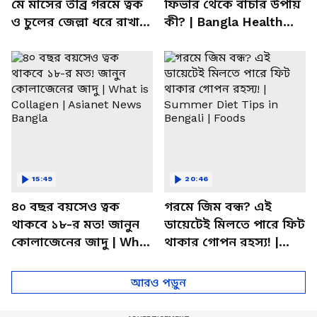
মে মাসের তীব্র গরমে ত্বক
ফিভার থেকে বাঁচার উপায়
ও চুলের জেল্লা ধরে রাখার
কী? | Bangla Health
ম্যাজিক উপায়!
Tips | Dietitian Advice
15:49
20:46
৪০ বছর বয়সেও ত্বক
গরমে জিম বন্ধ? এই
থাকবে ১৮-র মত! জানুন
ডায়েটেই মিলতে পারে ফিট
কোলাজেনের জাদু | What
থাকার গোপন রহস্য! |
is Collagen | Asianet
Summer Diet Tips in
News Bangla
Bengali | Foods
আরও পড়ুন