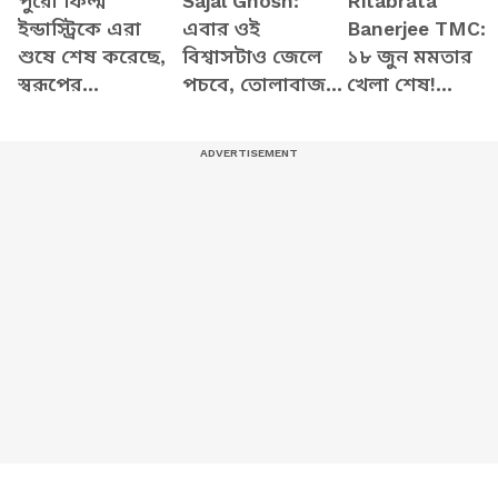
পুরো ফিল্ম
Sajal Ghosh:
Ritabrata
ইন্ডাস্ট্রিকে এরা
এবার ওই
Banerjee TMC:
শুষে শেষ করেছে,
বিশ্বাসটাও জেলে
১৮ জুন মমতার
স্বরূপের
পচবে, তোলাবাজ
খেলা শেষ!
গ্রেফতারিতে তোপ
স্বরূপকে ধুয়ে
সন্দীপনের বাড়িতে
দিলীপের
দিলেন সজল ঘোষ
বসে বড় ঘোষণা
ঋতব্রতর