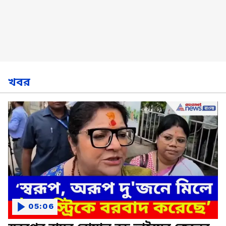
খবর
05:06