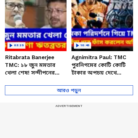
03:25
10:45
Ritabrata Banerjee
Agnimitra Paul: TMC
TMC: ১৮ জুন মমতার
পুরনিগমের কোটি কোটি
খেলা শেষ! সন্দীপনের
টাকার অপচয় দেখে
বাড়িতে বসে বড় ঘোষণা
চক্ষুচড়ক গাছ অগ্নিমিত্রার!
ঋতব্রতর
দেখুন কী বললেন
আরও পড়ুন