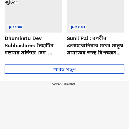
10:05
27:04
Dhumketu Dev
Sunil Pal : রণবীর
Subhashree: নৈহাটির
এলাহাবাদিয়ার মতো মানুষ
বড়মার মন্দিরে দেব-
সমাজের জন্য বিপজ্জনক :
শুভশ্রী, ধূমকেতু নিয়ে কী
সুনীল পাল
মানত এই জুটির?
আরও পড়ুন