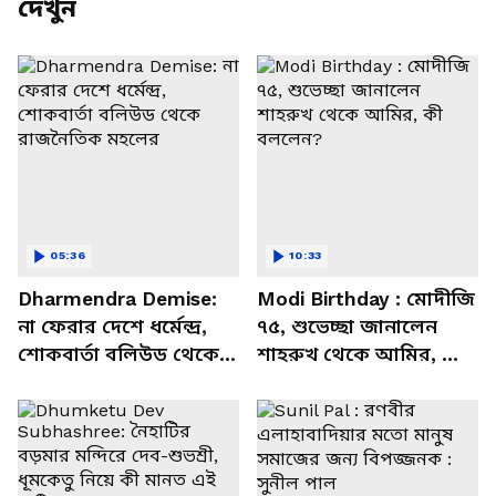
দেখুন
05:36
10:33
Dharmendra Demise:
Modi Birthday : মোদীজি
না ফেরার দেশে ধর্মেন্দ্র,
৭৫, শুভেচ্ছা জানালেন
শোকবার্তা বলিউড থেকে
শাহরুখ থেকে আমির, কী
রাজনৈতিক মহলের
বললেন?