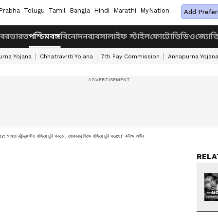
Prabha
Telugu
Tamil
Bangla
Hindi
Marathi
MyNation
Add Prefer
খবর
ভারত
পশ্চিমবঙ্গ
বিনোদন
ব্যবসা
লাইফ স্টাইল
ফোটো
ভিডিও
জ্যোত
rna Yojana
Chhatravriti Yojana
7th Pay Commission
Annapurna Yojan
দ্রসঙ্গীত বাজিয়ে চুরি করতেন, খোকাবাবু ডিজে বাজিয়ে চুরি করেছে!’ কটাক্ষ অধীর
RELA
NO