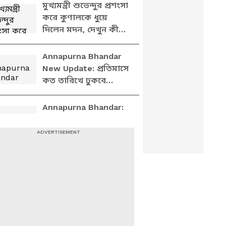
বাজিয়ে চুরি করেছে!’
মুখ্যমন্ত্রী শুভেন্দুর প্রশংসা
কটাক্ষ অধীর
করে কুণালকে ধুয়ে
দিলেন মদন, দেখুন কী
বলছেন
Annapurna Bhandar
New Update: প্রতিমাসে
কত তারিখে ঢুকবে
অন্নপূর্ণার ৩ হাজার টাকা?
স্পষ্ট করলেন মুখ্যমন্ত্রী
Annapurna Bhandar:
শুভেন্দু
বিজেপি এখানে ১০০ বছর
থাকবে, নুর-মেহবুবরা
ভুয়ো পোস্ট করাচ্ছে,
অন্নপূর্ণা নিয়ে বিস্ফোরক
Dilip Ghosh: অবৈধভাবে
শুভেন্দু
নেওয়া টাকা ফেরত!
আবাস প্রকল্প নিয়ে
বিস্ফোরক দাবি মন্ত্রী
দিলীপের
Suvendu Adhikari On
Awas Yojana: দু'হাত