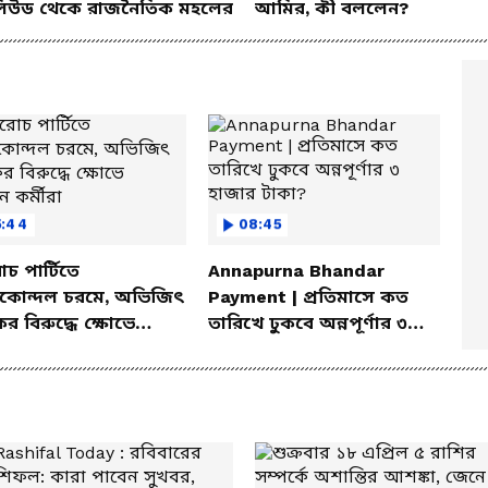
িউড থেকে রাজনৈতিক মহলের
আমির, কী বললেন?
5:44
08:45
 পার্টিতে
Annapurna Bhandar
ীকোন্দল চরমে, অভিজিৎ
Payment | প্রতিমাসে কত
র বিরুদ্ধে ক্ষোভে
তারিখে ঢুকবে অন্নপূর্ণার ৩
ন কর্মীরা
হাজার টাকা?