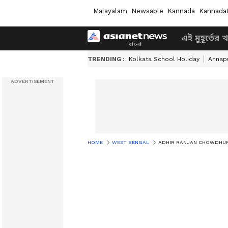
Malayalam
Newsable
Kannada
Kannada
এই মুহূর্তের 
TRENDING :
Kolkata School Holiday
Annapu
HOME
WEST BENGAL
ADHIR RANJAN CHOWDHURY: ‘মমতা রবীন্