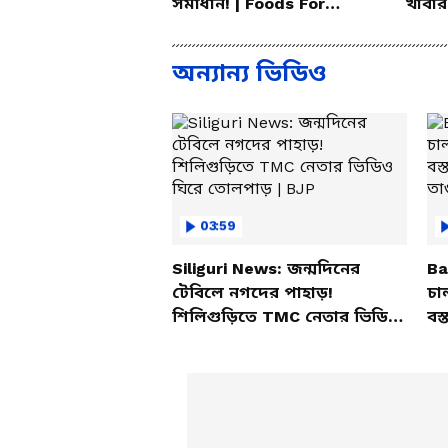
সমাধান! | Foods For
খাবার
Mental Health
করলেন
অন্যান্য ভিডিও
03:59
Siliguri News: জন্মদিনের
Ba
টেবিলে নগদের পাহাড়!
চা
শিলিগুড়িতে TMC নেতার ভিডিও
বস্
ঘিরে তোলপাড় | BJP
তাণ