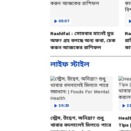
05:07
Rashifal : সোমবার মানেই মুড
Ra
অফ? গ্রহ বলছে অন্য কথা, চেক
রা
করুন আজকের রাশিফল
কা
বি
লাইফ স্টাইল
20:33
2
স্ট্রেস, উদ্বেগ, অনিদ্রা? শুধু
Healt
খাবার বদলালেই মিলতে পারে
Tips 