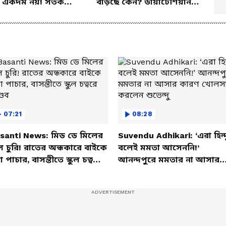
 একদম নয়! সতর্ক
বাড়ছে কেন? ডায়াটেশিয়ান
 পুষ্টিবিদ
জানালেন আসল কারণ
07:21
08:28
santi News: মিড ডে মিলের
Suvendu Adhikari: ‘এরা হিন্দ
ল চুরি! রাতের অন্ধকারে বাইকে
বলেই মমতা আসেননি!’
তা পাচার, বাসন্তীতে স্কুল চত্বরে
আনন্দপুরে মমতার না আসার
্ডব
কারণ খোলসা করলেন শুভেন্দু