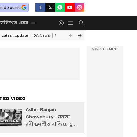
red Source
িষ
বিশ্বের খবর
a Latest Update
DA News
WB Annapurna Yojana New Portal
Annapurn
TED VIDEO
Adhir Ranjan
Chowdhury: ‘মমতা
W PLAYING
রবীন্দ্রসঙ্গীত বাজিয়ে চুরি
করতেন, খোকাবাবু ডিজে