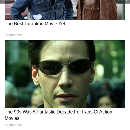
এদিকে প্রাথমিক তদন্তে কলকাতা পৌরসংস্থার
ইঞ্জিনিয়াররা জানিয়েছেন যে, এই বেসরকারি
গোডাউনটির নির্মাণ নকশায় (Building Plan)
মারাত্মক ত্রুটি ছিল। অনুমোদন দেওয়ার ক্ষেত্রে
কোনও গাফিলতি ছিল কি না, তা খতিয়ে দেখতে
উচ্চপর্যায়ের তদন্তের নির্দেশ দেওয়া হয়েছে। আহত
শ্রমিকদের দ্রুত হাসপাতালে পৌঁছানোর জন্য
কলকাতা ট্রাফিক পুলিশ বিশেষ গ্রিন করিডোরের
ব্যবস্থা করেছে। আহতদের সমস্ত চিকিৎসার খরচ
রাজ্য সরকার বহন করছে।
RECOMMENDED STORIES
দুর্ঘটনার নেপথ্যে প্রাথমিক অনুমান শ্যামাপ্রসাদ
মুখার্জি পোর্ট অথরিটির (SMPA) লিজ দেওয়া
জমিতে 'বেহেরা ব্রাদার্স' নামক একটি বেসরকারি
সংস্থা এই বহুতল কোল্ড স্টোরেজ ও গোডাউনটি