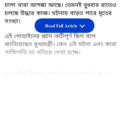
চাপা থারা আশঙ্কা আছে। তেমনই বুধবার রাতেও
চলছে উদ্ধার কাজ। ঘটনায় বাড়ত পারে মৃতের
সংখ্যা।
Read Full Article
এই গোডাইনের প্ল্যান ত্রুটিপূর্ণ ছিল বলে
জানিয়েছেন মুখ্যমন্ত্রী। কেন এই ঘটনা এবং কারা
গাফিলতি তা খতিয়ে দেখা হচ্ছে।
মুখ্যমন্ত্রীর নির্দেশে পেয়েই স্বতঃপ্রণোদিত মামলা
দায়ের কার হ.য়ছে। গ্রেফার করা হয়েছে ওই নির্মাণ
কাজের স্ট্রাকচারল ইঞ্জিনিয়ার কমল সমান্ত ও
LATEST VIDEOS
সুপারভাইজার সৈয়দ মহম্মদ গুলজারকে। আরও
চার জনক আটক করে বিজ্ঞাসাবাদ করে
তারাতলার পুুলিশ।