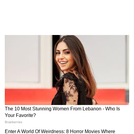
Annapurna Bhandar New Update |
অগস্টের কত তারিখ থেকে ঢুকবে অন্নপূর্ণার
টাকা?
Nandigram: চেন্নাই থেকে ধরা পড়ল মূল
পান্ডা! তারপর যা জানা গেল...| Crime
News | Bangla News