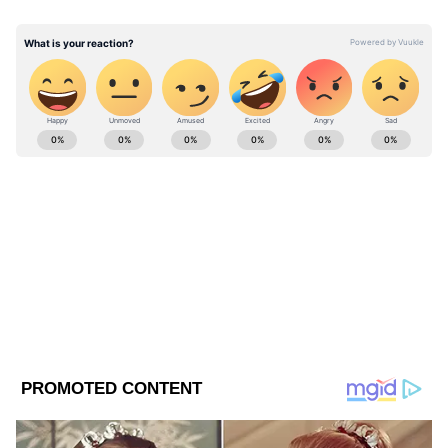
ABOUT THE AUTHOR
Sayanita Chakraborty
SC
কলকাতা বিশ্ববিদ্যালয় থেকে সাংবাদিকতায় স্নাতক হওয়ার পর
রবীন্দ্রভারতী থেকে স্নাতকোত্তর ডিগ্রি অর্জন। ২০১২ সালে
সাংবাদিকতায় হাতেখড়ি। প্রিন্ট মিডিয়া দিয়ে কর্মজীবন শুরু।
এরপর নিউজ পোর্টালে পা রাখা। ২০২১ সালের অক্টোবর মাসে
পশ্চিমবঙ্গের খবর
এশিয়ানেট নিউজ বাংলায় সিনিয়র সাব এডিটর হিসেবে যোগ
দেন। তিনি বিনোদন ও লাইফস্টাইল বিভাগের সাংবাদিক।
Published :
Jun 25 2026, 08:03 AM IST
যোগাযোগ: sayanita.chakraborty@asianetnews.in
Follow Us