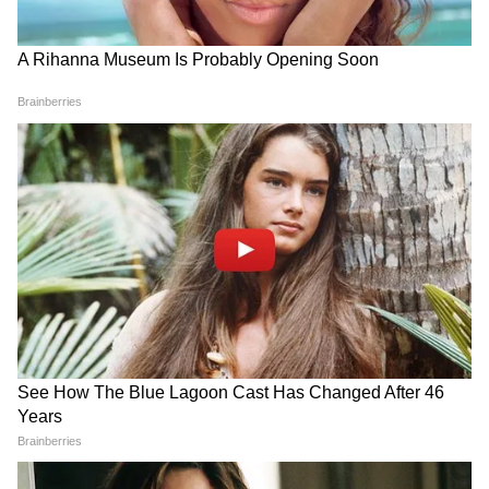
Image Credit :
Asianet News
কলকাতার যেসব হাসপাতাল আয়ুষ্মান ভারত
প্রকল্পের তালিকায় রয়েছে, তার মধ্যে উল্লেখযোগ্য—
SSKM Hospital
NRS Medical College and Hospital
RG Kar Medical College and Hospital
Calcutta Medical College and Hospital
Peerless Hospital