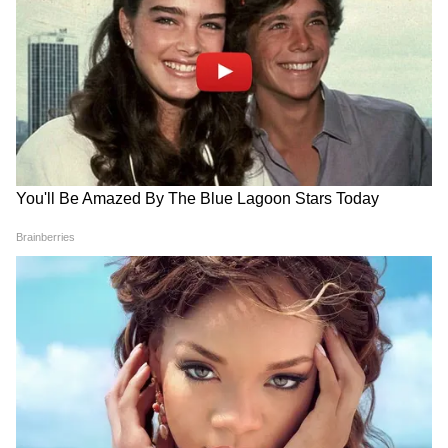
3
9
Image Credit :
Getty
আয়ুষ্মান ভারত প্রকল্পের অধীনে উপভোক্তারা
বিভিন্ন ধরনের চিকিৎসা, অস্ত্রোপচার, ডায়াগনস্টিক
টেস্ট এবং হাসপাতালে ভর্তি হওয়ার সুবিধা পেয়ে
থাকেন। বিশেষ করে হৃদরোগ, কিডনি, ক্যানসার,
নিউরো সংক্রান্ত চিকিৎসা সহ একাধিক গুরুতর
রোগের চিকিৎসা এই প্রকল্পের মাধ্যমে করা সম্ভব।
4
9