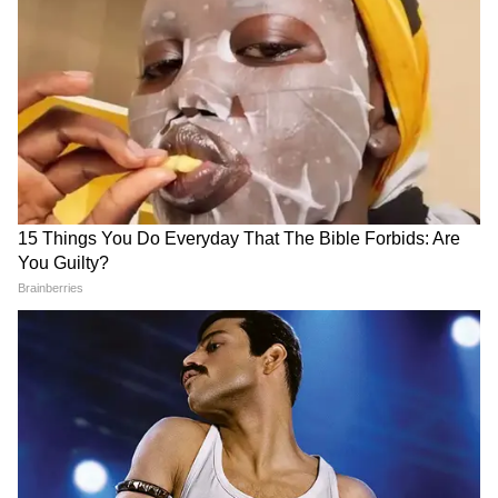
কলকাতার একাধিক সরকারি ও বেসরকারি
হাসপাতালও এই প্রকল্পের অন্তর্ভুক্ত। ফলে আর্থিক
সমস্যার কারণে চিকিৎসা আটকে যাওয়ার আশঙ্কা
অনেকটাই কমছে।