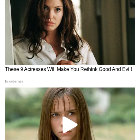
Ruby General Hospital
Fortis Hospital Anandapur
5
9
Image Credit :
Asianet News
এছাড়াও থাকছে
১. আইডি: HOSP19P25108287
হাসপাতালের নাম: আইরিস মাল্টি স্পেশালিটি
হাসপাতাল