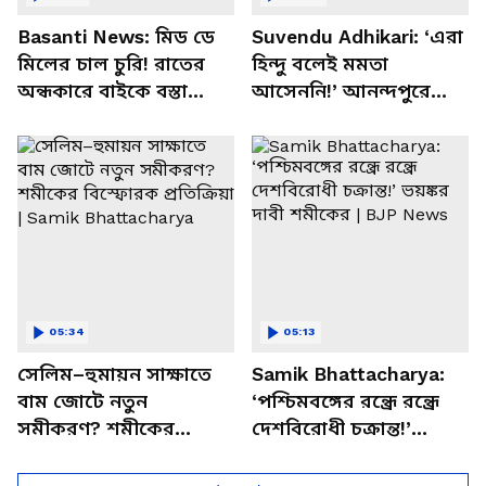
Basanti News: মিড ডে
Suvendu Adhikari: ‘এরা
মিলের চাল চুরি! রাতের
হিন্দু বলেই মমতা
অন্ধকারে বাইকে বস্তা
আসেননি!’ আনন্দপুরে
পাচার, বাসন্তীতে স্কুল
মমতার না আসার কারণ
চত্বরে তাণ্ডব
খোলসা করলেন শুভেন্দু
05:34
05:13
সেলিম–হুমায়ন সাক্ষাতে
Samik Bhattacharya:
বাম জোটে নতুন
‘পশ্চিমবঙ্গের রন্ধ্রে রন্ধ্রে
সমীকরণ? শমীকের
দেশবিরোধী চক্রান্ত!’
বিস্ফোরক প্রতিক্রিয়া |
ভয়ঙ্কর দাবী শমীকের |
Samik Bhattacharya
BJP News