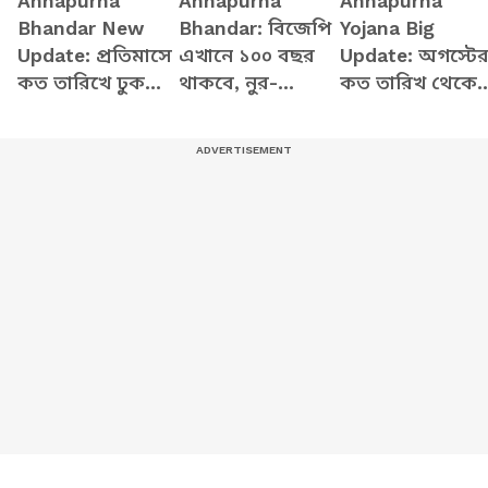
Annapurna
Annapurna
Annapurna
Bhandar New
Bhandar: বিজেপি
Yojana Big
Update: প্রতিমাসে
এখানে ১০০ বছর
Update: অগস্টে
কত তারিখে ঢুকবে
থাকবে, নুর-
কত তারিখ থেকে
অন্নপূর্ণার ৩ হাজার
মেহবুবরা ভুয়ো
ঢুকবে অন্নপূর্ণার
টাকা? স্পষ্ট করলেন
পোস্ট করাচ্ছে,
টাকা? জানালেন
মুখ্যমন্ত্রী শুভেন্দু
অন্নপূর্ণা নিয়ে
মুখ্যমন্ত্রী শুভেন্দু
বিস্ফোরক শুভেন্দু
অধিকারী