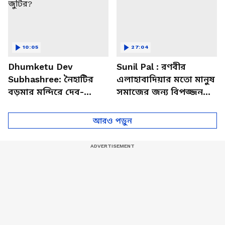
10:05
27:04
Dhumketu Dev
Sunil Pal : রণবীর
Subhashree: নৈহাটির
এলাহাবাদিয়ার মতো মানুষ
বড়মার মন্দিরে দেব-
সমাজের জন্য বিপজ্জনক :
শুভশ্রী, ধূমকেতু নিয়ে কী
সুনীল পাল
মানত এই জুটির?
আরও পড়ুন