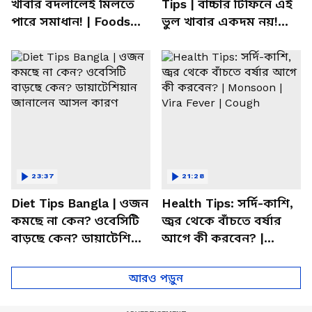
খাবার বদলালেই মিলতে
Tips | বাচ্চার টিফিনে এই
পারে সমাধান! | Foods
ভুল খাবার একদম নয়!
For Mental Health
সতর্ক করলেন পুষ্টিবিদ
23:37
21:28
Diet Tips Bangla | ওজন
Health Tips: সর্দি-কাশি,
কমছে না কেন? ওবেসিটি
জ্বর থেকে বাঁচতে বর্ষার
বাড়ছে কেন? ডায়াটেশিয়ান
আগে কী করবেন? |
জানালেন আসল কারণ
Monsoon | Vira Fever |
Cough
আরও পড়ুন