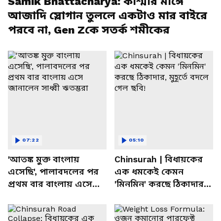
Samik Bhattacharya: কাশ্মীর মাঙ্গে
আজাদি স্লোগান তুললে একটাও মার বাইরে
পরবে না, Gen Zকে সতর্ক শমীকের
07:22
05:10
'আতঙ্ক মুক্ত বাংলায়
Chinsurah | বিধায়কের
এসেছি', পালাবদলের পর
এক ধমকেই কেমন
প্রথম বার বাংলায় এসে
'মিনমিন' করছে ঠিকাদার,
জানালেন সাধ্বী ঋতম্ভরা
মুহূর্তে বদলে গেল ছবি!