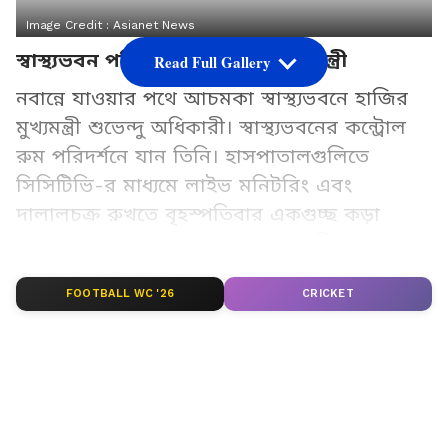
Image Credit :
Asianet News
স্বাস্থ্যভবন পরিদর্শনে মুখ্যমন্ত্রী-স্বাস্থ্যমন্ত্রী
Read Full Gallery
নবান্নে যাওয়ার পথে আচমকা স্বাস্থ্যভবনে হাজির
মুখ্যমন্ত্রী শুভেন্দু অধিকারী। স্বাস্থ্যভবনের কন্ট্রোল
রুম পরিদর্শনে যান তিনি। হাসপাতালগুলিতে
সিসিটিভি-র মাধ্যমে লাইভ মনিটরিং এবং
দালালচক্র রুখতে বৃহস্পতিবার একগুচ্ছ কড়া
পদক্ষেপের কথা ঘোষণা করেন মুখ্যমন্ত্রী।
FOOTBALL WC '26
CRICKET
Add Asianetnews Bangla as a Preferred
Source
2
6