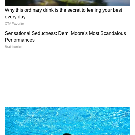
Related Articles
Post Office Scheme: মাসে ১৭ হাজার টাকা আয়!
সরকারের এই স্কিমে টাকা রাখলে সুদ বাম্পার
What Is OTP: ফোনে যে ৬ সংখ্যার কোড আসে, তার
আসল কাজটা কী? কেন এত জরুরি OTP?
3
6