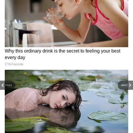
বিশেষ করে সরকারি হাসপাতালের চিরপরিচিত
ব্যাধি 'দালালচক্র' উপড়ে ফেলতেই এই লাইভ
মনিটরিংয়ের ব্যবস্থা। ৩০ জুলাইয়ের মধ্যে মহকুমা
হাসপাতালগুলিকেও এই নজরদারির আওতায় আনা
হচ্ছে।
PREV
NEXT