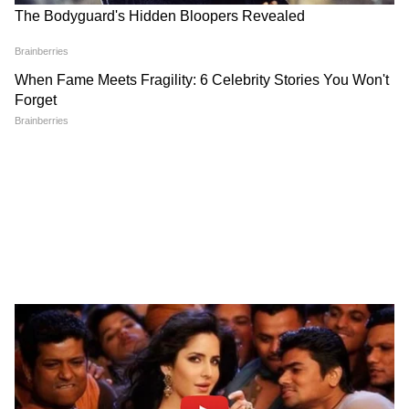
6
Image Credit :
ANI
দুর্বল পরিকাঠামো দ্রুত উন্নত করার আশ্বাস
মুখ্যমন্ত্রীর
মুখ্যমন্ত্রী ক্ষোভের সুরে জানান, কোনও নেতা, মন্ত্রী
বা বড় আধিকারিকরা সরকারি হাসপাতালে
চিকিৎসা করাতে যান না, যান কেবল প্রান্তিক
মানুষ। তাই গরিব মানুষের জন্য হাসপাতালের
পরিবেশ ও পরিষেবা উন্নত করা জরুরি। রাজ্যে বার্ন
ইউনিটের দুর্বল পরিকাঠামো দ্রুত উন্নত করার