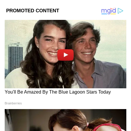
Image Credit :
ANI
নতুন কন্ট্রোল রুম খতিয়ে দেখেন মুখ্যমন্ত্রী
বৃহস্পতিবার সকালে আর পাঁচটা দিনের মতোই
কাজ চলছিল স্বাস্থ্যভবনে। কিন্তু আচমকাই সেখানে
হাজির হন মুখ্যমন্ত্রী শুভেন্দু অধিকারী। সঙ্গে ছিলেন
স্বাস্থ্যমন্ত্রী শারদ্বত মুখোপাধ্যায়ও। তাঁর আকস্মিক
পরিদর্শনে শোরগোল পড়ে যায় গোটা চত্বরে।
স্বাস্থ্যভবনে তৈরি হওয়া নতুন কন্ট্রোল রুম খতিয়ে
দেখেন তিনি। আধিকারিক ও স্বাস্থ্যকর্মীদের সঙ্গে
কথা বলে কাজের খোঁজখবর নেন। মুখ্যমন্ত্রী স্পষ্ট
জানিয়ে দেন, এই কন্ট্রোল রুম থেকে রাজ্যের সমস্ত
হাসপাতালে সরাসরি নজরদারি চালানো হবে।