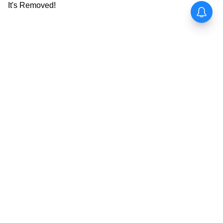
প্রান্তিক মানুষের চিকিৎসার জন্য। খুব শীঘ্রই এই
মেগা হাসপাতালের ভিত্তিপ্রস্তর স্থাপন করা হবে।
6
6
Image Credit :
ANI
রাজ্যের স্বাস্থ্য ব্যবস্থার হাল ফেরাতে উদ্যোগী
নতুন মুখ্যম
অতীতে বহুবার সরকারি হাসপাতালে নিরাপত্তার
অভাব বা চিকিৎসায় গাফিলতির অভিযোগ সামনে
এসেছে। কখনও ভুয়ো কর্মীদের অস্ত্রোপচার করার