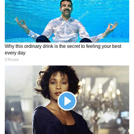
Image Credit :
ANI
স্বাস্থ্য পরিষেবা নিয়ে বড় ঘোষণা
রোগীদের খাবারের দৈনিক বরাদ্দ ৫৪ টাকা থেকে
বাড়িয়ে একলাফে ১১০ টাকা করা হল। কাজে
স্বচ্ছতা আনতে এবং ভুয়ো কর্মী রুখতে
স্বাস্থ্যকর্মীদের কাজের ভিত্তিতে দেওয়া হবে আলাদা
রঙের ব্যাজ। এবং শুধু ওয়ার্ড নয়, হাসপাতালের
কিচেন থেকে শুরু করে পার্কিং লট, সবটাই থাকবে
সিসিটিভি-র আওতায়। এদিনের ঘোষণায় ওই
কথাও জানান মুখ্যমন্ত্রী শুভেন্দু অধিকারী।
4