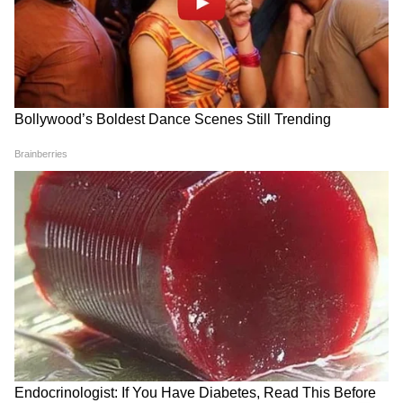
আশ্বাস দিয়েছেন মুখ্যমন্ত্রী।
5
6
Image Credit :
ANI
নিউটাউনে নয়া হাসপাতাল তৈরির কথা ঘোষণা
বৃহস্পতিবার স্বাস্থ্যভবন থেকে মুখ্যমন্ত্রী আরও
জানান যে, নিউটাউনে তৈরি হচ্ছে আদানি গ্রুপের ২
হাজার বেডের বিশাল হাসপাতাল। নয়া হাসপাতাল
তৈরি হলে এই হাসপাতালের ২ হাজার বেডের মধ্যে
১ হাজার বেড সম্পূর্ণ সংরক্ষিত থাকবে গরিব ও