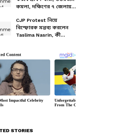
কমলা, দক্ষিণের ৭ জেলায়
হলুদ সতর্কতা
CJP Protest নিয়ে
বিস্ফোরক মন্তব্য করলেন
Taslima Nasrin, কী
বললেন? দেখুন
TED STORIES