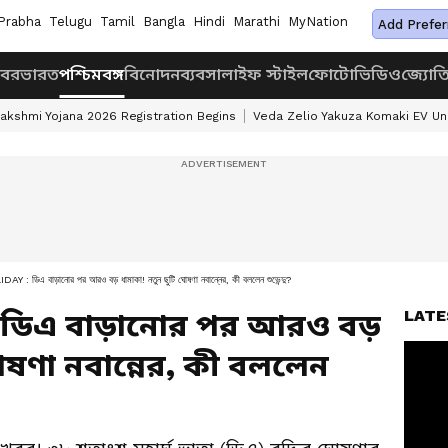
Prabha
Telugu
Tamil
Bangla
Hindi
Marathi
MyNation
Add Prefer
খবর
ভারত
পশ্চিমবঙ্গ
বিনোদন
ব্যবসা
লাইফ স্টাইল
ফোটো
ভিডিও
জ্যোত
akshmi Yojana 2026 Registration Begins
Veda Zelio Yakuza Komaki EV U
ডিএ বাড়ানোর পর আরও বড় ধামাকা! নতুন ছুটি ঘোষণা নবান্নের, কী বললেন শুভেন্দু?
LATE
 ডিএ বাড়ানোর পর আরও বড়
োষণা নবান্নের, কী বললেন