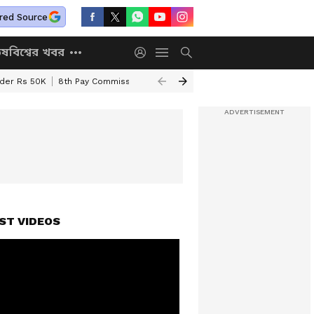
red Source
িষ
বিশ্বের খবর
nder Rs 50K
8th Pay Commission
Chhatravriti Yojana
WB Annapurna Yo
ST VIDEOS