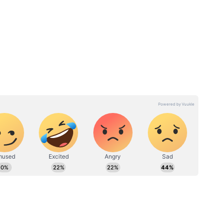
ুড়ে ফের
Bank Holiday: জুলাই মাসে ১০
 বন্ধ
দিন বন্ধ ব্যাঙ্ক! ব্রাঞ্চে গিয়েও মিলবে
জ, অফিস?
না পরিষেবা, রইল ছুটির পুরো লিস্ট