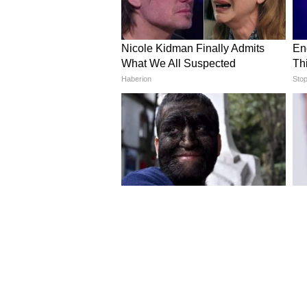
Image Credit :
CHATGPT
৩৮ শতাংশ ডিএ ঘোষণার ফলে বহু ক
কাঠামোর উপর নির্ভর করে মাসিক আয়