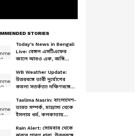
MMENDED STORIES
Today’s News in Bengali
Live: বেঙ্গল এসটিএফের
জালে আরও এক, জঙ্গি
যোগে হাওড়া থেকে ধৃত
WB Weather Update:
আদিত্য সিং
উত্তরবঙ্গে ভারী দুর্যোগের
কমলা সতর্কতা! দক্ষিণবঙ্গে
আর্দ্রতার অস্বস্তি ও বিক্ষিপ্ত
Taslima Nasrin: বাংলাদেশ-
বৃষ্টি
ভারত সম্পর্ক, মাদ্রাসা থেকে
ইসলাম ধর্ম, কলকাতায়
বিস্ফোরক তসলিমা! কী
Rain Alert: সোমবার থেকে
বললেন?
ঝরবে শ্রাবণ ধারা, উত্তরবঙ্গে