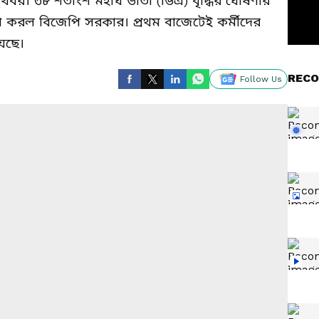
ুখবর। ৩৮ শতাংশ মহার্ঘ ভাতা (ডিএ) বৃদ্ধির ঘোষণার
া করল বিজেপি সরকার। প্রথম বাজেটেই কর্মীদের
েছে।
RECO
Follow Us