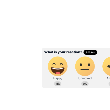
Public Holiday: রাজ্য জ
টানা ছুটি! ২৬ থেকে ক'দিন
থাকতে পারে স্কুল, কলে
3
8