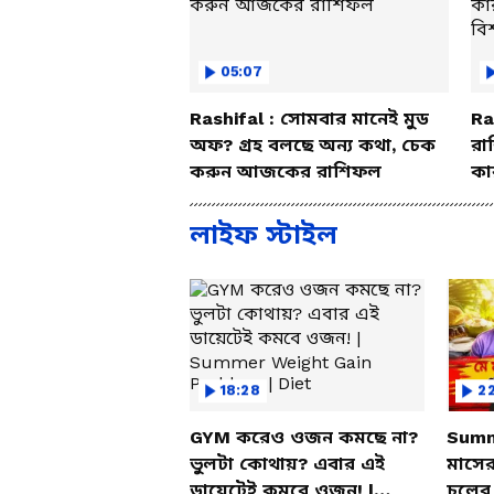
05:07
Rashifal : সোমবার মানেই মুড
Ra
অফ? গ্রহ বলছে অন্য কথা, চেক
রা
করুন আজকের রাশিফল
কা
বি
লাইফ স্টাইল
18:28
2
GYM করেও ওজন কমছে না?
Summ
ভুলটা কোথায়? এবার এই
মাসের
ডায়েটেই কমবে ওজন! |
চুলের