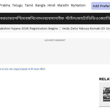
Prabha
Telugu
Tamil
Bangla
Hindi
Marathi
MyNation
Add Prefer
খবর
ভারত
পশ্চিমবঙ্গ
বিনোদন
ব্যবসা
লাইফ স্টাইল
ফোটো
ভিডিও
জ্যোত
akshmi Yojana 2026 Registration Begins
Veda Zelio Yakuza Komaki EV U
 হয়ে গেছে' শুভেন্দুর মন্তব্যের পর কী বললেন শমীক?
RELA
NO