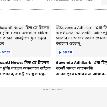
িক উপায়!
Dietitian Advice
07:21
08:28
santi News: মিড ডে মিলের
Suvendu Adhikari: ‘এরা হিন্দ
ল চুরি! রাতের অন্ধকারে বাইকে
বলেই মমতা আসেননি!’
তা পাচার, বাসন্তীতে স্কুল চত্বরে
আনন্দপুরে মমতার না আসার
্ডব
কারণ খোলসা করলেন শুভেন্দু