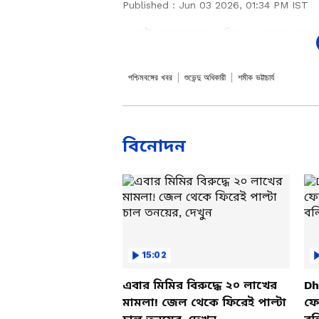
Published :
Jun 03 2026, 01:34 PM IST
ওয়াই চ্যানেলের ধর্নামঞ্চে মমতা বন্দ্
মমতার ধর্নামঞ্চে হাতেগোনা সাংসদ ও
কয়েকজন উপস্থিত। এই পরিস্থিতি নিয়
পশ্চিমবঙ্গের খবর
শুভেন্দু অধিকারী
শমীক ভট্টাচার্য
ও বিজেপির রাজ্য সভাপতি শমীক ভট্ট
Add Asianetnews Bangla a
বিনোদন
15:02
এবার মিমির বিরুদ্ধে ২০ লাখের
Dh
মামলা! জেল থেকে ফিরেই পাল্টা
ফের