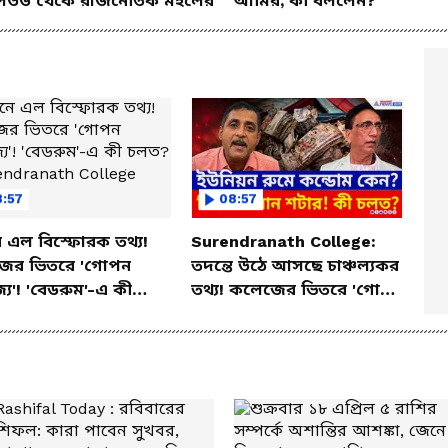
িউড থেকে রাজনৈতিক মহলের
আমির, কী বললেন?
8:57
08:57
 এল বিস্ফোরক তথ্য!
Surendranath College:
ের ভিতরে 'গোপন
তদন্তে উঠে আসছে চাঞ্চল্যকর
জ্য'! 'বেডরুম'-এ কী
তথ্য! কলেজের ভিতরে 'গোপন
 | Surendranath
সাম্রাজ্য'! উদ্ধার কন্ডোম,
ege
আগ্নেয়াস্ত্র, 'বেডরুম'-এ কী
চলত?