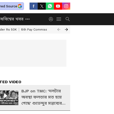
red Source
িষ
বিশ্বের খবর
nder Rs 50K
8th Pay Commission
Chhatravriti Yojana
WB Annapurna Yo
TED VIDEO
BJP on TMC: 'দলটার
অবস্থা ফলতার মত হয়ে
W PLAYING
গেছে' শুভেন্দুর মন্তব্যের
পর কী বললেন শমীক?