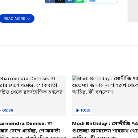
যোপাধ্যায়। চরম বিশৃঙ্খলা মমতার ধর্নাস্থলে।
READ MORE
 বিধায়করা। ৭৮ জন বিধায়কের মধ্যে মাত্র
ে চরম কটাক্ষ করলেন মুখ্যমন্ত্রী শুভেন্দু অধিকারী
াচার্য।
s a Preferred Source
05:36
10:33
armendra Demise: না
Modi Birthday : মোদীজি ৭৫
ার দেশে ধর্মেন্দ্র, শোকবার্তা
শুভেচ্ছা জানালেন শাহরুখ থে