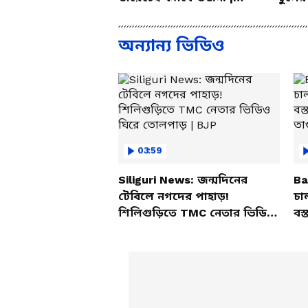
Summer Weight Gain
ম্যাজ
Problem | Diet
অন্যান্য ভিডিও
03:59
Siliguri News: জন্মদিনের
Ba
টেবিলে নগদের পাহাড়!
চা
শিলিগুড়িতে TMC নেতার ভিডিও
বস্
ঘিরে তোলপাড় | BJP
তাণ