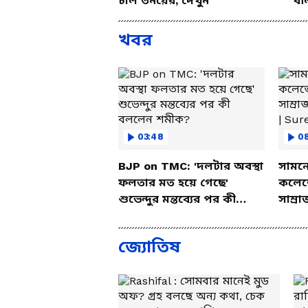
চাল তনয়ের, দেখুন
বল
খবর
03:48
0
BJP on TMC: 'দলটার অবস্থা
সামনে
ফলতার মত হয়ে গেছে'
কলেজ
শুভেন্দুর মন্তব্যের পর কী
সাম্রা
বললেন শমীক?
চলত?
Coll
জ্যোতিষ