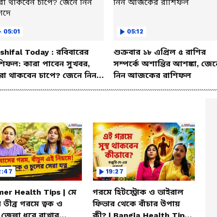
05:01
05:12
shifal Today : রবিবারের
শুক্রবার ১৮ এপ্রিল ৫ রাশির
শিফল: কারা পাবেন সুখবর,
সম্পর্কে অশান্তির আশঙ্কা, জেন
রা থাকবেন চাপে? জেনে নিন
নিন আজকের রাশিফল
শদে
2:47
19:27
er Health Tips | মে
গরমে হিটস্ট্রোক ও ভাইরাল
 তীব্র গরমে ত্বক ও
ফিভার থেকে বাঁচার উপায়
 জেল্লা ধরে রাখার
কী? | Bangla Health Tips |