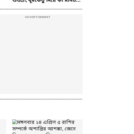
শুভশ্রী, ধূমকেতু নিয়ে কী মানত
এই জুটির?