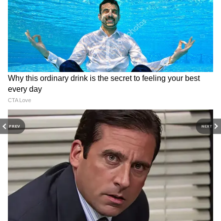
DOWNLOAD APP
PREV
NEXT
RECOMMENDED STORIES
Related Articles
West Bengal CM announcement: পশ্চিমবঙ্গের
পরবর্তী মুখ্যমন্ত্রী কে? বড় ইঙ্গিত দিলেন সৌমিত্র খাঁ
MLA Minister Salary: নতুন সরকারে মন্ত্রী-