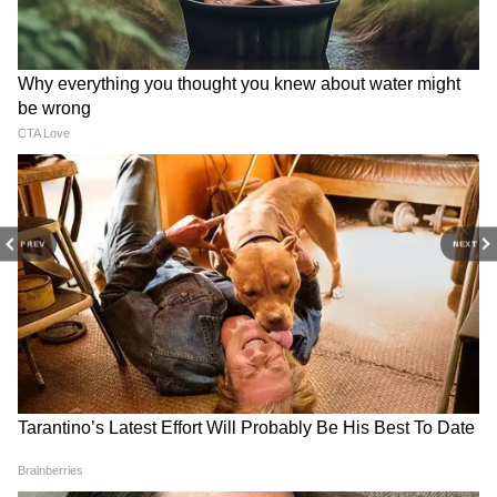
সিআইডি। ঘটনার তদন্তে নেমে ইতিমধ্যেই সিআইডি
১৩ জন বিধায়কের সঙ্গে কথা বলেছেন।
PREV
NEXT
DOWNLOAD APP
RECOMMENDED STORIES