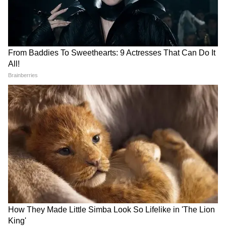
LATEST VIDEOS
Dilip Ghosh: 'কেউ তৃণমূলীদের দলে নিলে
সে সাসপেন্ড হবে', বিজেপি নেতাদের কড়া
বার্তা দিলীপের