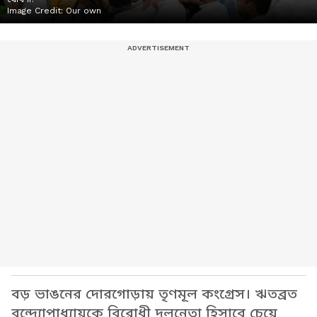
Image Credit:
Our own
বড় ভাঙনের দোরগোড়ায় তৃণমূল কংগ্রেস। ঋতব্রত
বন্দ্যোপাধ্যায়কে বিরোধী দলনেতা হিসাবে চেয়ে