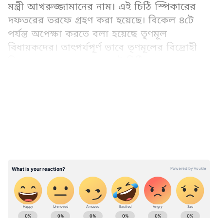
মন্ত্রী আখরুজ্জামানের নাম। এই চিঠি স্পিকারের
দফতরের তরফে গ্রহণ করা হয়েছে। বিকেল ৪টে
পর্যন্ত অপেক্ষা করতে বলা হয়েছে তৃণমূল
বিধায়কদের। তাৎপর্যপূর্ণ ভাবে তৃণমূলের বিদ্রোহী
বিধায়কদের জমা দেওয়া সেই চিঠিতে মমতা
বন্দ্যোপাধ্যায়কে সভানেত্রী হিসাবে উল্লেখ করা
LATEST VIDEOS
হয়েছে।
Add Asianetnews Bangla as a Preferred
Source
বুধবার ৫৮ জন তৃণমূল বিধায়কের সমর্থনের চিঠি
নিয়ে বিধানসভায় হাজির হন দলের বিক্ষুব্ধ বিধায়ক
ঋতব্রত বন্দ্যোপাধ্যায়। একে একে অন্য বিধায়কেরাও
পৌঁছন। বিদ্রোহী বিধায়কেরা বিধানসভার কাউন্সিল
চেম্বারে বৈঠক করেন। ঘণ্টা দেড়েকের বৈঠকের পর
West Bengal News (পশ্চিমবঙ্গের খবর): Read In