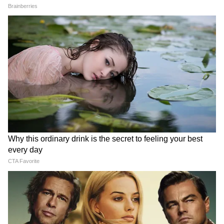
Suvendu Adhikari: ভবানীপুরের গুরুদ্বারে
গিয়ে বড় কথা মুখ্যমন্ত্রী শুভেন্দুর, হৃদয়
ছুঁলেন শিখদের