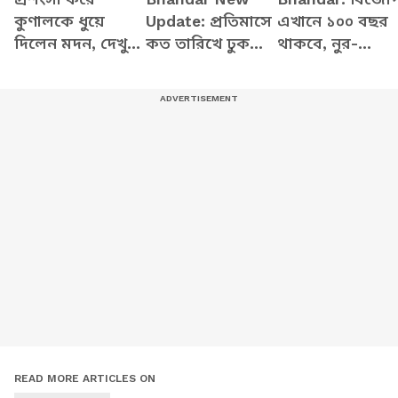
কুণালকে ধুয়ে
Update: প্রতিমাসে
এখানে ১০০ বছর
দিলেন মদন, দেখুন
কত তারিখে ঢুকবে
থাকবে, নুর-
কী বলছেন
অন্নপূর্ণার ৩ হাজার
মেহবুবরা ভুয়ো
টাকা? স্পষ্ট করলেন
পোস্ট করাচ্ছে,
মুখ্যমন্ত্রী শুভেন্দু
অন্নপূর্ণা নিয়ে
বিস্ফোরক শুভেন্দু
READ MORE ARTICLES ON