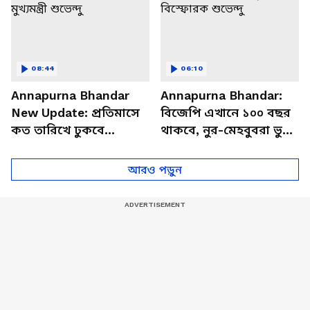
08:44
06:10
Annapurna Bhandar
Annapurna Bhandar:
New Update: প্রতিমাসে
বিজেপি এখানে ১০০ বছর
কত তারিখে ঢুকবে
থাকবে, নুর-মেহবুবরা ভুয়ো
অন্নপূর্ণার ৩ হাজার টাকা?
পোস্ট করাচ্ছে, অন্নপূর্ণা
স্পষ্ট করলেন মুখ্যমন্ত্রী
নিয়ে বিস্ফোরক শুভেন্দু
আরও পড়ুন
শুভেন্দু