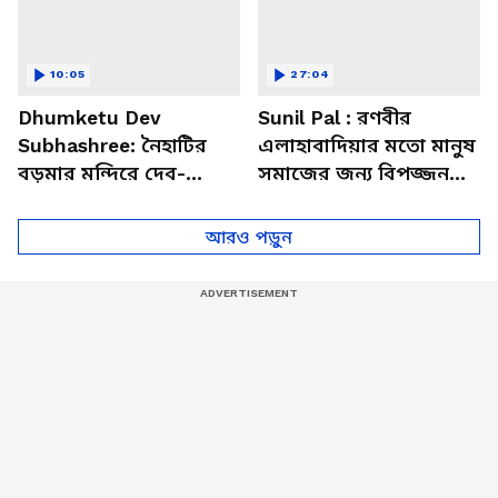
10:05
27:04
Dhumketu Dev
Sunil Pal : রণবীর
Subhashree: নৈহাটির
এলাহাবাদিয়ার মতো মানুষ
বড়মার মন্দিরে দেব-
সমাজের জন্য বিপজ্জনক :
শুভশ্রী, ধূমকেতু নিয়ে কী
সুনীল পাল
মানত এই জুটির?
আরও পড়ুন