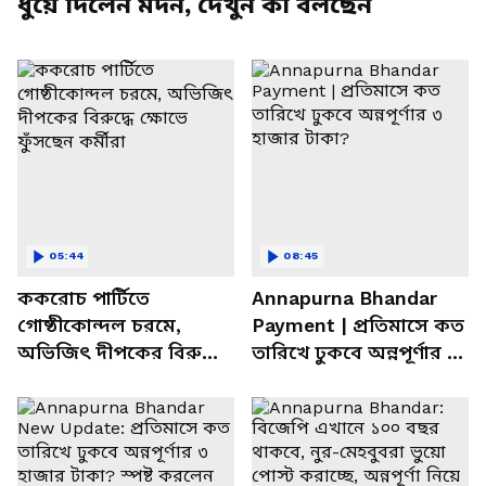
ধুয়ে দিলেন মদন, দেখুন কী বলছেন
05:44
08:45
ককরোচ পার্টিতে
Annapurna Bhandar
গোষ্ঠীকোন্দল চরমে,
Payment | প্রতিমাসে কত
অভিজিৎ দীপকের বিরুদ্ধে
তারিখে ঢুকবে অন্নপূর্ণার ৩
ক্ষোভে ফুঁসছেন কর্মীরা
হাজার টাকা?