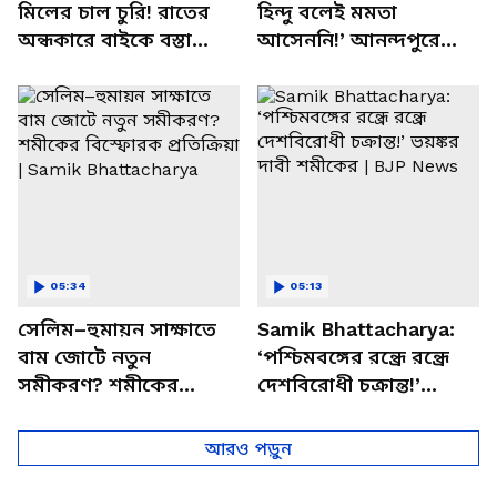
মিলের চাল চুরি! রাতের
হিন্দু বলেই মমতা
অন্ধকারে বাইকে বস্তা
আসেননি!’ আনন্দপুরে
পাচার, বাসন্তীতে স্কুল
মমতার না আসার কারণ
চত্বরে তাণ্ডব
খোলসা করলেন শুভেন্দু
05:34
05:13
সেলিম–হুমায়ন সাক্ষাতে
Samik Bhattacharya:
বাম জোটে নতুন
‘পশ্চিমবঙ্গের রন্ধ্রে রন্ধ্রে
সমীকরণ? শমীকের
দেশবিরোধী চক্রান্ত!’
বিস্ফোরক প্রতিক্রিয়া |
ভয়ঙ্কর দাবী শমীকের |
Samik Bhattacharya
BJP News
আরও পড়ুন