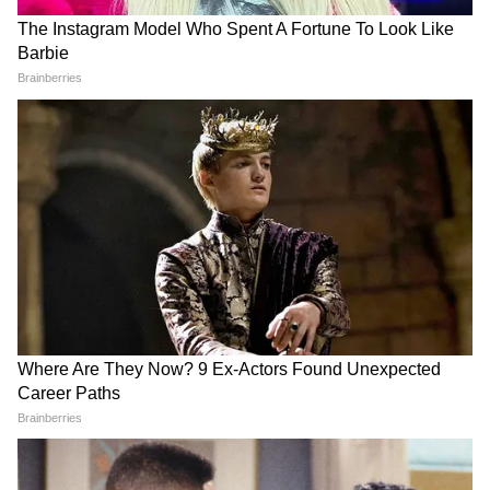
Related Articles
'আমি শুভেন্দু অধিকারী, ঈশ্বরের...' শপথের পরেই
এইভাবে জড়িয়ে ধরলেন মোদী! | Suvendu Adhikari
Bengal CM
CM List of West Bengal: বাংলার মসনদে বঙ্গের
প্রথম মুখ্যমন্ত্রী থেকে শুভেন্দু অধিকারী পর্যন্ত! কারা
কারা ছিলেন এই দায়িত্বে
3
11