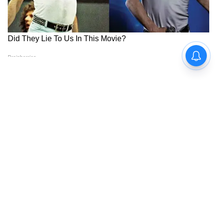
Image Credit :
X
মমতা বন্দ্যোপাধ্যায় বেতন হিসেবে এক টাকাও
নেননি। তিনি এখন কত পেনশন পাবেন?
মমতা বন্দ্যোপাধ্যায়, নিজেই একটি সাক্ষাৎকারে
জানিয়েছেন, তিনি বাংলায় ১৫ বছর ধরে ক্ষমতায়
ছিলেন, তিনি কখনও বেতন নেননি। তিনি
জানিয়েছেন যে মুখ্যমন্ত্রী থাকাকালীন তিনি এক
টাকাও নেননি, এমনকি সাংসদ বা বিধায়ক
হিসেবেও কখনও পেনশনের সুবিধা পাননি।
7
11