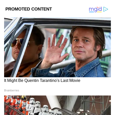
Add Asianetnews Bangla as a Preferred
Source
2
11
Image Credit :
Asianet News
পশ্চিমবঙ্গের মুখ্যমন্ত্রীর বেতন কত?
মুখ্যমন্ত্রী হিসেবে তিনি বেতন, সরকারি ভাতা এবং
সরকারি বাসভবনসহ আরও অনেক সুবিধা পাবেন।
পশ্চিমবঙ্গের মুখ্যমন্ত্রী হিসেবে শুভেন্দু অধিকারী
মাসিক প্রায় ২.১০ লক্ষ টাকা (প্রায় ২,১০,০০০ টাকা)
বেতন পাবেন।