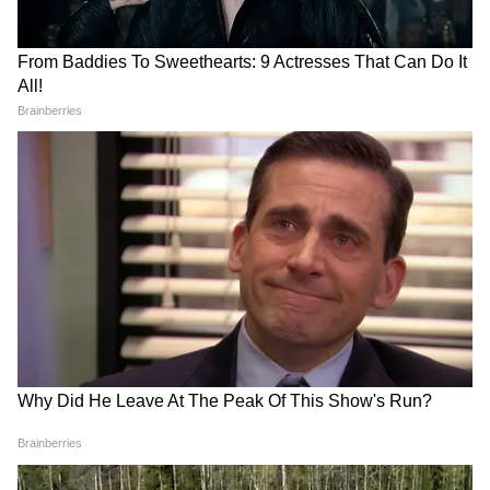
পশ্চিমবঙ্গের মুখ্যমন্ত্রী তাঁর বেতন ছাড়াও আর কী
কী সুবিধা পান?
মুখ্যমন্ত্রী সরকারি খরচ এবং জনসভার জন্য বিশেষ
ভাতা পান। বিধায়ক হিসেবে তিনি তাঁর নির্বাচনী
এলাকায় দপ্তরের কাজ এবং বিভিন্ন বিষয়ে বক্তব্য
রাখার জন্য ৪৮,০০০ টাকা ভাতা পান। তিনি দৈনিক
বসার ভাতা হিসেবে ২,০০০ টাকা পান, যা মোট
মাসিক ৬০,০০০ টাকা।
5
11