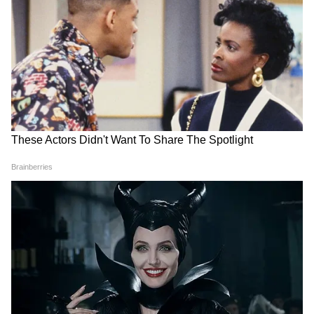
Image Credit :
Asianet News
মুখ্যমন্ত্রী হিসেবে ১ লক্ষ টাকা বেতন
এর মধ্যে রয়েছে বিধায়ক হিসেবে ৫০,০০০ টাকা,
মুখ্যমন্ত্রী হিসেবে ১ লক্ষ টাকা (প্রায় ১,০০,০০০
টাকা) মূল বেতন এবং ৫১,৬০০ টাকা (প্রায় ৫১,৬০০
টাকা) আপ্যায়ন ভাতা।
4
11
Image Credit :
X