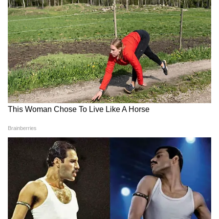
Image Credit :
X
বিনামূল্যে যাতায়াত ভাতার মতো অন্যান্য সুযোগ-
সুবিধাও থাকে
তাঁকে একটি সরকারি বাসভবন, একটি সরকারি
যানবাহন, কর্মী, টেলিফোন ও ইন্টারনেট বিল এবং
একটি নিরাপত্তা কনভয় প্রদান করা হয়। এছাড়াও
তিনি জেড-প্লাস নিরাপত্তা পান, সঙ্গে বিনামূল্যে
চিকিৎসা এবং বিনামূল্যে যাতায়াত ভাতার মতো
অন্যান্য সুযোগ-সুবিধাও থাকে।
6
11