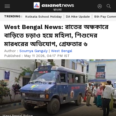
বাংলা
TRENDING :
Kolkata School Holiday
DA Hike Update
8th Pay Comm
West Bengal News: রাতের অন্ধকারে
বাড়িতে চড়াও হয়ে মহিলা, শিশুদের
মারধরের অভিযোগ, গ্রেফতার ৬
Author :
Soumya Ganguly
|
West Bengal
Published :
May 11 2026, 04:17 PM IST
West Bengal Police