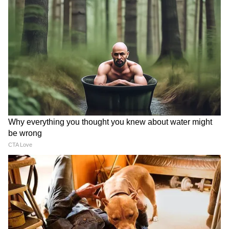
বড় আপডেট
LATEST VIDEOS
Dilip Ghosh: 'কেউ তৃণমূলীদের দলে নিলে
সে সাসপেন্ড হবে', বিজেপি নেতাদের কড়া
বার্তা দিলীপের
Suvendu Adhikari: ভবানীপুরের গুরুদ্বারে
গিয়ে বড় কথা মুখ্যমন্ত্রী শুভেন্দুর, হৃদয়
ছুঁলেন শিখদের