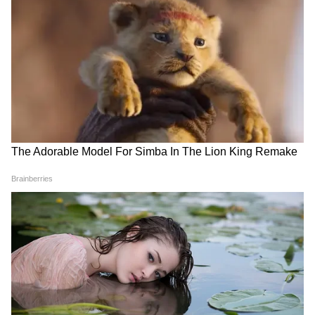
Related Articles
Murder Case: বিবাহ-বহির্ভূত সম্পর্কের জেরে
পালাবেন বলে সন্দেহ, স্ত্রীকে খুন যুবকের
RECOMMENDED STORIES
West Bengal News: সামশেরগঞ্জে জুয়ার ঠেক
থেকে গ্রেফতার ৭, জাল নোট-সহ পাকড়াও ১