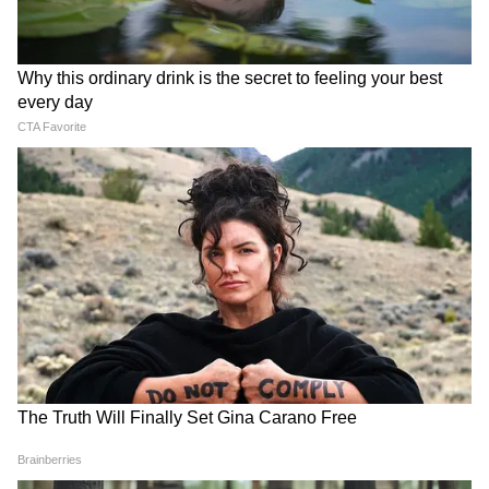
আরও খবরের আপডেট পেতে চোখ রাখুন
আমাদের হোয়াটসঅ্যাপ চ্যানেলে, ক্লিক করুন
এখানে।
Mahua Moitra: 'বিপ্লবীরা
'কেউ তৃণমূলীদের দলে নিলে সে
বুলেটের সামনে বুক পেতে দেন,
সাসপেন্ড হবে', বিজেপি নেতাদের
ডিমে ভয় কেন?' মহুয়া মৈত্রকে
কড়া বার্তা দিলীপের
ভর্ৎসনা সুপ্রিম কোর্টের
Yuva Shakti: পুজোর আগেই
অন্নপূর্ণা যোজনা নিয়ে প্রশ্ন তুলে
পোর্টাল চালু! বেকার ভাতার
শুভেন্দুকে আক্রমণ কুণালের,
৩০০০ ও ২০০০ টাকা কবে ঢুকবে?
দেখুন কী বলছেন