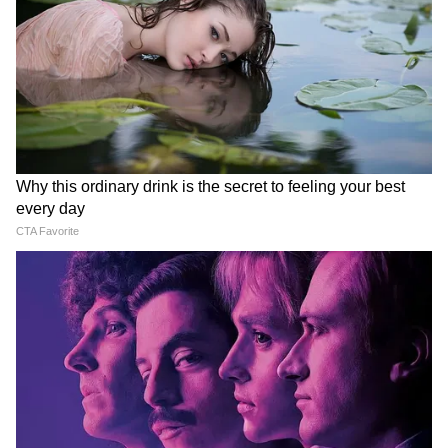
বিস্ফোরক দাবি!
Sumit Roy News: ২ মাস কোথায় লুকিয়ে
ছিলেন? 'রহস্যজনক' জবাব দিলেন সুমিত
রায়!