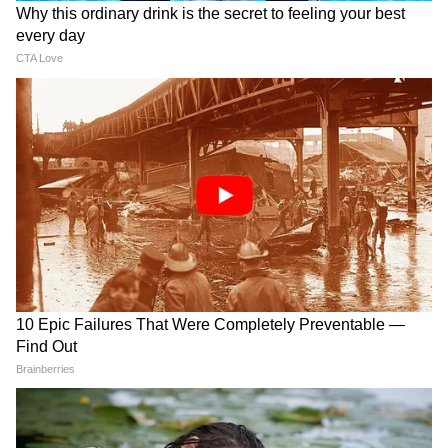
কোনও ট্রিটমেন্ট হচ্ছে না!"
হাসপাতালে অভিষেক! পৌঁছলেন
বিস্ফোরক অভিযোগ তুলে
মমতাও, সঙ্গে তৃণমূল নেতৃত্ব
অভিষেককে নিয়ে অন্য
হাসপাতালে মমতা
LATEST VIDEOS
Tapas Roy: TMC আমলে শিল্পে কী
হয়েছিল? শিল্প নিয়ে মন্ত্রী তাপসের