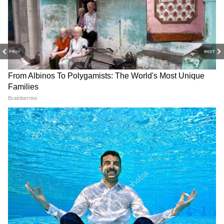
PREV
NEXT
Mamata Banerjee Abhishek
Abhishek Banerjee:
Banerjee: হাসপাতাল থেকে
হাসপাতালেই অভিষেক! বমি বমি
ছেড়ে দেওয়া হল অভিষেককে!
ভাব অবস্থায় নিয়ে যাওয়া হয়
মমতা বললেন, "আমি স্তম্ভিত"
আইটিইউ বিভাগে, নিন্দায় সরব
রাহুল গান্ধী
Mamata Banerjee Abhishek
Mamata Banerjee Abhishek
Banerjee: "উপরমহলের চাপে
Banerjee: হুইল চেয়ারে করে