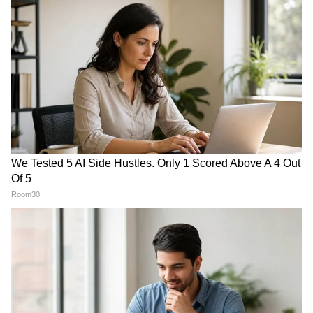
Weather Update: বৃহস্পতিতে
North Bengal Train:
বাড়বে দুর্যোগ, ভারী বৃষ্টির
উত্তরবঙ্গের ভবিষ্যতের নতুন
সম্ভাবনা ৮ জেলায়, রইল
দিশা, ডুয়ার্সের বুক চিরে ট্রেন
আবহাওয়া আপডেট
ছোটাতে অনুমোদন রেলের
LATEST VIDEOS
'আমি ফিরবই'! শেখ হাসিনার বিস্ফোরক
বার্তায় তোলপাড় বাংলাদেশ | Sheikh
Hasina | Bangladesh News
'অভিষেক কোন মহারথী, চিকিৎসার জন্য
বিদেশ যেতে হবে', পাল্টা জবাব কুণালের! |
Abhishek Banerjee News