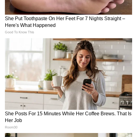
RECOMMENDED STORIES
Ajker Bangla Khabar Live:
Annapurna Yojana: এখন
Gold Price Today Kolkata -
দেওয়া হবে না ভাতা! অগস্ট
লক্ষ্মীবারে এক ধাক্কায় অনেকটা
মাসের কিস্তি দেওয়ার আগে
বাড়ল সোনার দাম!২২ ২৪
বিরাট ঘোষণা সরকার পক্ষের
ক্যারেট সোনা দেশের কোথায়
কত দামে বিক্রি হচ্ছে জেনে নিন