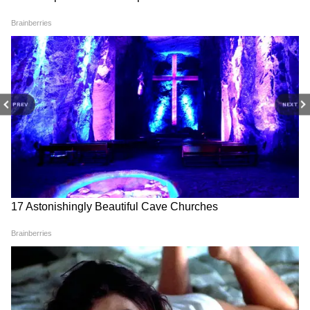
West Bengal news today (পশ্চিমবঙ্গের লাইভ
খবর) - Read Latest west bengal News
(বাংলায় পশ্চিমবঙ্গের খবর) headlines, LIVE
Updates at Asianet News Bangla.
PREV
NEXT
দিলীপ-শুভেন্দুর যৌথ আক্রমণের প্রতিবাদ করেছেন
তৃণমূল কংগ্রেসের রাজ্যসভার সাংসদ শান্তনু সেন।
তিনি বলেন, রাজ্যের মানুষ তৃণমূল ও তৃণমূলের
চেয়ারপার্সেনের সঙ্গে রয়েছে। আর সেই কারণেই