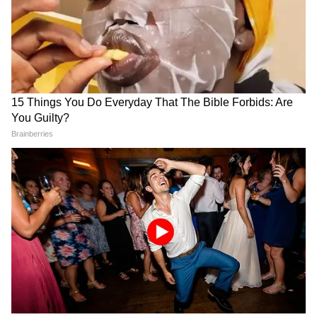
যেকোনো মুহূর্তে একটি নতুন বড় যুদ্ধের রূপ নিতে
পারে। সুইজারল্যান্ডে জেডি ভ্যান্স এবং ইরানের
বিদেশমন্ত্রী আব্বাস আরাঘচির মধ্যে চলা এই বৈঠক
সফল হবে কি না, সেই দিকেই এখন তাকিয়ে আছে
গোটা বিশ্ব।