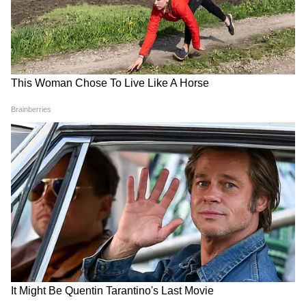
Related Articles
Hormuz Strait: হরমুজে জাহাজ নিয়ে সরাসরি কথা,
সুইজারল্যান্ডের বৈঠকের পরই লাইন চালু ইরান-
আমেরিকার
ইরান-আমেরিকা যুদ্ধে ইতি টানতে দেবেন না
নেতানিয়াহু? লেবাননে হামলার পরই স্থগিত আলোচনা
'বিবি'-র রাজনৈতিক চাপ: ট্রাম্প ও ভ্যান্সের খেলা কি
ইজরায়েল ভেস্তে দেবে?