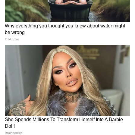
Andy Burnham: ব্রিটেনের
UK PM: দলের অন্দরের চাপে
পরবর্তী প্রধানমন্ত্রী হওয়ার দৌড়ে
পদত্যাগ ব্রিটিশ প্রধানমন্ত্রী কিয়ার
এগিয়ে, কে এই অ্যান্ডি বার্নহ্যাম?
স্টারমারের, লেবার পার্টিতে নতুন
নেতার খোঁজ