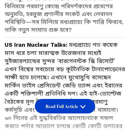
বিনিময়ে পরমাণু কেন্দ্রে পরিদর্শকদের প্রবেশের
অনুমতি, হরমুজ প্রণালীর সংকট এবং লেবানন
পরিস্থিতি—সব মিলিয়ে মধ্যপ্রাচ্যে কি শান্তি ফিরবে,
নাকি নতুন সংঘাত শুরু হবে?
US Iran Nuclear Talks:
মধ্যপ্রাচ্যে গত কয়েক
মাস ধরে চলা মারাত্মক উত্তেজনার মধ্যেই
সুইজারল্যান্ডের সুন্দর 'বারগেনস্টক স্কি রিসোর্ট'
এখন বিশ্বের সবচেয়ে বড় কূটনৈতিক টানাপোড়েনের
সাক্ষী হতে চলেছে। এখানে মুখোমুখি বসেছেন
মার্কিন ভাইস প্রেসিডেন্ট জেডি ভ্যান্স এবং ইরানের
একটি শক্তিশালী প্রতিনিধি দল। এই হাই-ভোল্টেজ
বৈঠকের মূল উদ্দেশ্য হলো—ইরানের পরমাণু
Read Full Article
কর্মসূচি এবং লেবাননে চলা ধ্বংসলীলা থামানো।
৬০ দিনের এই যুদ্ধবিরতির আলোচনাকে সফল
করতে পর্দার আড়ালে চলছে কোটি কোটি ডলারের