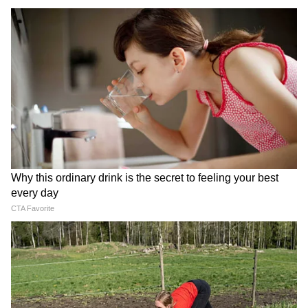
LATEST VIDEOS
Samik Bhattacharya: কাশ্মীর মাঙ্গে
আজাদি স্লোগান তুললে একটাও মার বাইরে
পরবে না, Gen Zকে সতর্ক শমীকের
Chinsurah | বিধায়কের এক ধমকেই কেমন
'মিনমিন' করছে ঠিকাদার, মুহূর্তে বদলে গেল
ছবি!