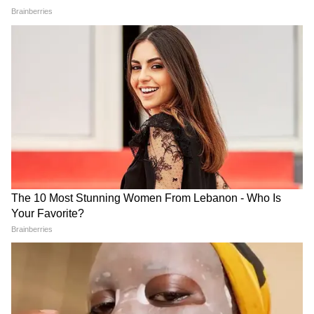
এই পুরো আলোচনা সফল হওয়ার পথে সবচেয়ে
বড় বাধা এবং সংশয় তৈরি হয়েছে ইজরায়েলের
দিক থেকে। মার্কিন গোয়েন্দা রিপোর্টে এক ভয়াবহ
সতর্কবার্তা দেওয়া হয়েছে। রিপোর্ট অনুযায়ী,
ইজরায়েলের প্রধানমন্ত্রী বেঞ্জামিন নেতানিয়াহুর
(যিনি 'বিবি' নামেও পরিচিত) ওপর হিজবুল্লার
বিরুদ্ধে সামরিক অভিযান চালিয়ে যাওয়ার জন্য
মারাত্মক অভ্যন্তরীণ রাজনৈতিক চাপ রয়েছে।
লেবাননে ইজরায়েলি সেনা মোতায়েন রাখার ওপরই
তার চেয়ার টিকে আছে। মার্কিন কর্মকর্তাদের
আশঙ্কা, নেতানিয়াহু নিজের রাজনৈতিক ক্ষমতা
বাঁচাতে ইচ্ছাকৃতভাবে এই মার্কিন-ইরান আলোচনায়
বাধা দেওয়ার চেষ্টা করতে পারেন। লেবাননে
ক্রমাগত ইজরায়েলি হামলা এবং তার জবাবে
ইরানের হরমুজ প্রণালী বন্ধ করে দেওয়ার হুমকি
এটাই প্রমাণ করে যে, এই শান্তি আলোচনা