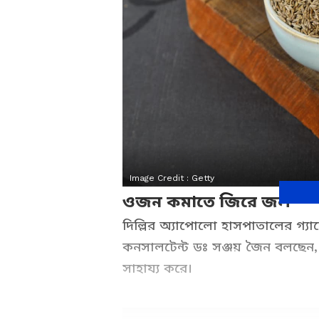
Image Credit :
Getty
ওজন কমাতে জিরে জল
দিল্লির অ্যাপোলো হাসপাতালের গ্যা
কনসালটেন্ট ডঃ সঞ্জয় জৈন বলছে
সাহায্য করে।