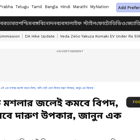
Prabha
Telugu
Tamil
Bangla
Hindi
Marathi
MyNation
Add Prefer
খবর
ভারত
পশ্চিমবঙ্গ
বিনোদন
ব্যবসা
লাইফ স্টাইল
ফোটো
ভিডিও
জ্যোত
Commission
DA Hike Update
Veda Zelio Yakuza Komaki EV Under Rs 50
এক মশলার জলেই কমবে বিপদ, খালি পেটে খেলে মিলবে দারুণ উপকার, জানুন এক ক্লিকে
এক মশলার জলেই কমবে বিপদ,
FOO
লবে দারুণ উপকার, জানুন এক