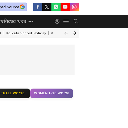
red Source
িষ
বিশ্বের খবর
K
Kolkata School Holiday
Kolkata Weather Update
West Bengal Wea
TBALL WC '26
WOMEN T-20 WC '26