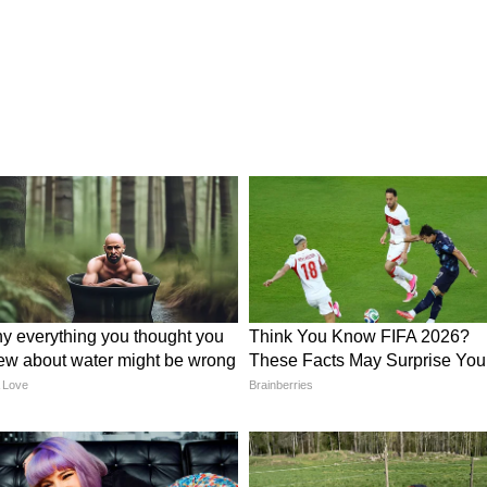
ত করে
র এনজাইমগুলির কার্যকারিতা বাড়ায়। এটি হজম
ে পেট ফাঁপা বা বদহজমের মতো গ্যাস্ট্রিকের