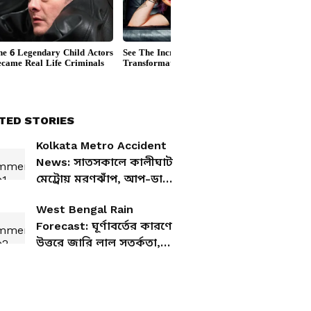
TED STORIES
Kolkata Metro Accident
News: সাতসকালে কালীঘাট
মেট্রোয় মরণঝাঁপ, আপ-ডাউন
লাইনে ব্যাহত পরিষেবা
West Bengal Rain
Forecast: ঘূর্ণাবর্তের কারণে
উত্তরে জারি লাল সতর্কতা,
কবে থেকে অতিভারী বৃষ্টিতে
ভাসবে দক্ষিণবঙ্গ?