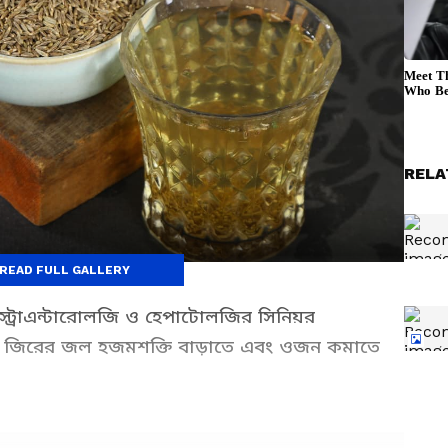
RELA
READ FULL GALLERY
স্ট্রোএন্টারোলজি ও হেপাটোলজির সিনিয়র
ন, জিরের জল হজমশক্তি বাড়াতে এবং ওজন কমাতে