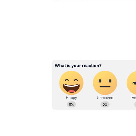
Related Articles
Kolkata Metro Accide
News: সাতসকালে কালীঘ
মেট্রোয় মরণঝাঁপ, আপ-ড
লাইনে ব্যাহত পরিষেবা
3
8