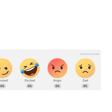
nt
West Bengal Rain Forecast:
াট
ঘূর্ণাবর্তের কারণে উত্তরে জারি লাল
াউন
সতর্কতা, কবে থেকে অতিভারী
বৃষ্টিতে ভাসবে দক্ষিণবঙ্গ?