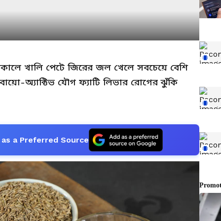
ুণ। সকালে খালি পেটে জিরের জল খেলে সবচেয়ে বেশি
য়ো-অ্যাক্টিভ যৌগ ফ্যাটি লিভার রোগের ঝুঁকি
as a Preferred Source