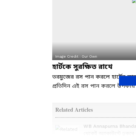
Image Credit :
Our Own
হার্টকে সুরক্ষিত রাখে
তরমুজের রস পান করলে হার্টের স্বা
প্রতিদিন এই রস পান করলে উপকার
Related Articles
WB Annapurna Bhandar
থেকেই অ্যাকাউন্টে ঢুকবে অন