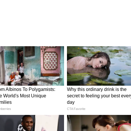
তাই এর রস পান করলে শরীর ডিহাইড্রেটেড হয় না,
।