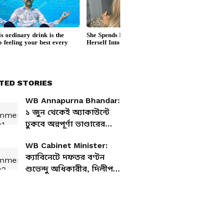
TED STORIES
WB Annapurna Bhandar:
১ জুন থেকেই অ্যাকাউন্টে
ঢুকবে অন্নপূর্ণা ভাণ্ডারের
টাকা, ফ্রি বাস পরিষেবা
WB Cabinet Minister:
নিয়েও বিরাট সিদ্ধান্ত
ক্যাবিনেটে দফতর বণ্টন
শুভেন্দু অধিকারীর, দিলীপ
ঘোষ-অগ্নিমিত্রারা কোন
দায়িত্বে?