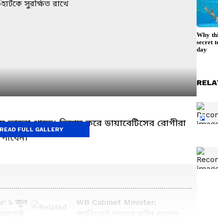
RELA
স্থ্য ভালো থাকে। বিশেষ করে ডায়াবেটিসের রোগীরা
READ FULL GALLERY
 পাবেন।
: ১ জুন
WB Cabinet Minister:
্নপূর্ণা
ক্যাবিনেটে দফতর বণ্টন শুভেন্দু