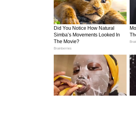
Image Credit :
Our Own
মানসিক চাপ কমাতে সাহায্য
প্রতিদিন তরমুজের রস পান করলে মা
এই রস পান করা আরও বেশি উপকা
5
5