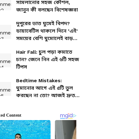
সামলানোর সহজ কৌশল,
জানুন কী বলছেন বিশেষজ্ঞরা
দুপুরের ভাত ঘুমেই বিপদ?
ডায়াবেটিস থাকলে দিনে ‘এই’
সময়ের বেশি ঘুমোলেই বাড়বে
সুগার
Hair Fall: চুল পড়া কমাতে
চান? জেনে নিন এই ৬টি সহজ
টিপস
Bedtime Mistakes:
ঘুমানোর আগে এই ৫টি ভুল
করছেন না তো? আজই দ্রুত
ছাড়ুন