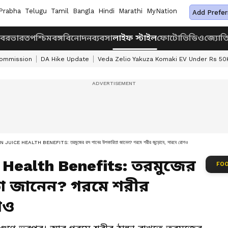
Prabha
Telugu
Tamil
Bangla
Hindi
Marathi
MyNation
Add Prefer
খবর
ভারত
পশ্চিমবঙ্গ
বিনোদন
ব্যবসা
লাইফ স্টাইল
ফোটো
ভিডিও
জ্যোত
Commission
DA Hike Update
Veda Zelio Yakuza Komaki EV Under Rs 50
CE HEALTH BENEFITS: তরমুজের রস পানের উপকারিতা জানেন? গরমে শরীর জুড়োবে, সারবে রোগও
Health Benefits: তরমুজের
FOO
া জানেন? গরমে শরীর
গও