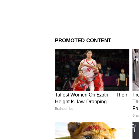
Image Credit :
Our Own
ডিহাইড্রেশন প্রতিরোধ করে
তরমুজে প্রচুর পরিমাণে জল থাকে। 
অর্থাৎ শরীরে জলের ঘাটতি পূরণ হয়
4
5