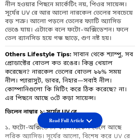
নীল হওয়ার পিছনে মার্কেটিং নয়, পিওর সায়েন্স।
সূর্যের UV রে আর আলো নারকেল তেলের সবচেয়ে
বড় শত্রু। আলো পড়লে তেলের ফ্যাটি অ্যাসিড
ভেঙে যায়। এটাকে বলে ফটো-অক্সিডেশন। ফলে
তেল র‍্যানসিড হয়ে গন্ধ ছাড়ে, গুণ নষ্ট হয়।
Others Lifestyle Tips:
সাবান থেকে শ্যাম্পু, সব
প্রোডাক্টের বোতল কত রঙের। কিন্তু খেয়াল
করেছেন? নারকেল তেলের বোতল ৯৯% সময়
নীল। প্যারাসুট, ডাবর, নিহার—সবাই নীল।
কোম্পানিগুলো কি মিটিং করে ঠিক করেছে? না।
এর পিছনে আছে ৩টে কড়া সায়েন্স।
ভিলেন নাম্বার ১: সূর্যের UV রে
Read Full Article
১. ফটো-অক্সিডেশন কী: নারকেল তেলে আছে
লরিক অ্যাসিড। সূর্যের আলো, বিশেষ করে UV রে