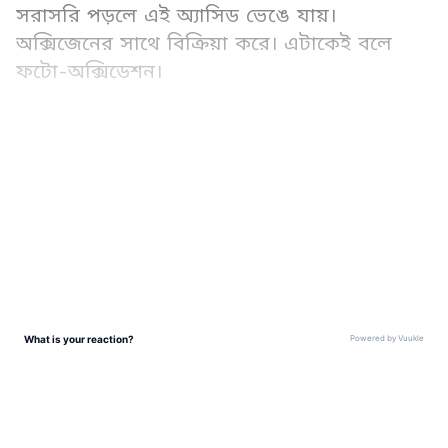
সরাসরি পড়লে এই অ্যাসিড ভেঙে যায়।
অক্সিজেনের সাথে বিক্রিয়া করে। এটাকেই বলে
ফটো-অক্সিডেশন।
২. রেজাল্ট কী হয়: তেল র‍্যানসিড হয়ে যায়। মানে
LATEST VIDEOS
পচা, কটু গন্ধ বের হয়। ভিটামিন E নষ্ট হয়। চুলে
দিলে কাজ করে না, উল্টে খুশকি হয়।
Lifestyle Tips & Articles in Bangla (লাইফস্টাইল