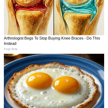
Argentina vs England:
FC Goa Transfer Update:
বিশ্বকাপে ইংল্যান্ডের বিরুদ্ধে
আক্রমণভাগকে আরও শক্তিশালী
জয়ের দিন উদযাপন, ঘোষণা
করতে চায় এফসি গোয়া, দলে
আর্জেন্টিনার
এলেন দুই নতুন তরুণ তুর্কি
LATEST VIDEOS
Annapurna Bhandar Payment |
প্রতিমাসে কত তারিখে ঢুকবে অন্নপূর্ণার ৩
হাজার টাকা?
কীভাবে অন্নপূর্ণা ভাণ্ডার নিয়ে কারা ছড়াচ্ছে
বিভ্রান্তি? | Suvendu Adhikari on
Annapurna Yojana