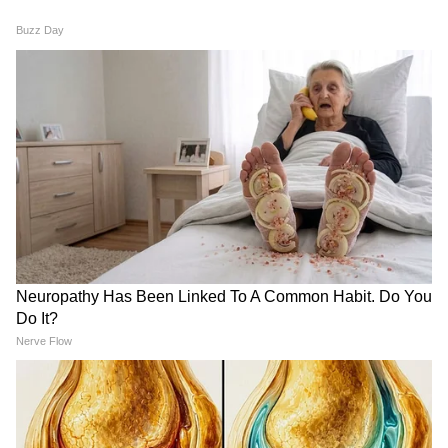
Related Articles
RECOMMENDED STORIES
Lionel Messi: সোমবারই বিশ্বকাপে সর্বাধিক
গোলদাতা হয়ে যাবেন মেসি? রেকর্ডের অপেক্ষায়
অনুরাগীরা
Spain vs Saudi Arabia: সৌদি আরবকে ৪ গোল,
বিশ্বকাপ ফুটবলে ছন্দে ফিরল স্পেন
আরও খবরের আপডেট পেতে চোখ রাখুন
আমাদের হোয়াটসঅ্যাপ চ্যানেলে, ক্লিক করুন
এখানে।
India vs Pakistan: প্রকাশিত
Vinicius Jr: রিয়াল মাদ্রিদেই
মহিলাদের এশিয়া কাপের সূচি,
থাকছেন না আর্সেনালে যাচ্ছেন
জেনে নিন ভারত-পাকিস্তান
ভিনিসিয়াস জুনিয়র?
ম্যাচের তারিখ