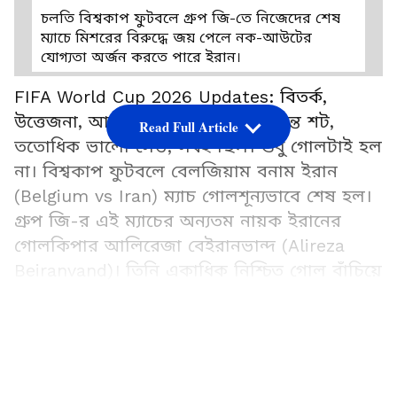
চলতি বিশ্বকাপ ফুটবলে গ্রুপ জি-তে নিজেদের শেষ
ম্যাচে মিশরের বিরুদ্ধে জয় পেলে নক-আউটের
যোগ্যতা অর্জন করতে পারে ইরান।
FIFA World Cup 2026 Updates: বিতর্ক,
উত্তেজনা, আক্রমণ, প্রতি-আক্রমণ, দুরন্ত শট,
Read Full Article
ততোধিক ভালো সেভ, সবই ছিল। শুধু গোলটাই হল
না। বিশ্বকাপ ফুটবলে বেলজিয়াম বনাম ইরান
(Belgium vs Iran) ম্যাচ গোলশূন্যভাবে শেষ হল।
গ্রুপ জি-র এই ম্যাচের অন্যতম নায়ক ইরানের
গোলকিপার আলিরেজা বেইরানভান্দ (Alireza
Beiranvand)। তিনি একাধিক নিশ্চিত গোল বাঁচিয়ে
দিলেন। বেলজিয়ামের গোলকিপার থিবাউট
কুর্তোয়াও (Thibaut Courtois) অনবদ্য
২
পারফরম্যান্স দেখান। তিনিও নিশ্চিত গোল বাঁচিয়ে
চলতি বিশ্বকাপ ফুটবলে পরপর ২ ম্যাচ ড্র ইরানের।
দেন। দু'দলের দুই গোলকিপারই দলের সবচেয়ে বড়
চলতি বিশ্বকাপ ফুটবলে নিজেদের প্রথম ম্যাচে
ভরসা হয়ে উঠলেন। এই ম্যাচে গোল না হলেও,