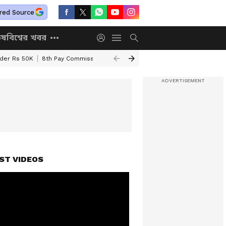
red Source
িষ
বিশ্বের খবর
nder Rs 50K
8th Pay Commission
Chhatravriti Yojana
WB Annapurna Yo
ST VIDEOS