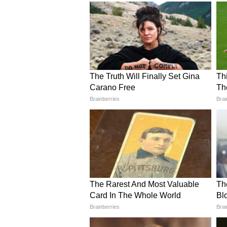
Related Articles
টেস্ট ক্রিকেটে প্রথম অর্ধ
ওভালে ১৪ বছরের পুরনো
স্পর্শ আকাশ দীপের
আরও খবরের আপডেট পেতে চোখ রাখ
এখানে।