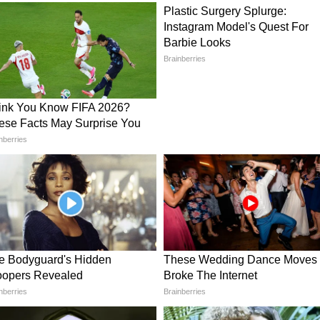
শতরান,
England vs India: বৃষ্টি থামতেই
 নজির
দীপ জ্বালালেন আকাশ, ইংল্যান্ডকে
উড়িয়ে সিরিজে সমতা ফেরাল
ভারত
ুন আমাদের হোয়াটসঅ্যাপ চ্যানেলে, ক্লিক করুন