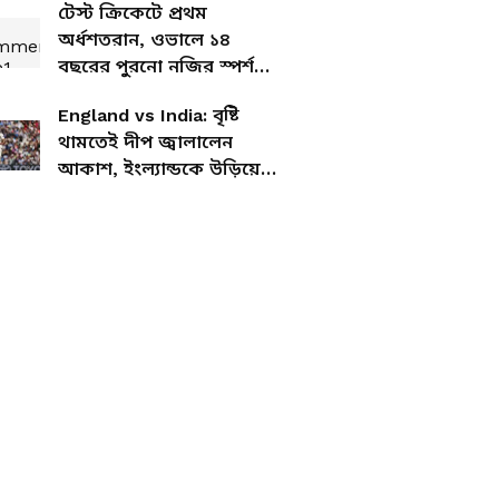
টেস্ট ক্রিকেটে প্রথম
অর্ধশতরান, ওভালে ১৪
বছরের পুরনো নজির স্পর্শ
আকাশ দীপের
England vs India: বৃষ্টি
থামতেই দীপ জ্বালালেন
আকাশ, ইংল্যান্ডকে উড়িয়ে
সিরিজে সমতা ফেরাল ভারত