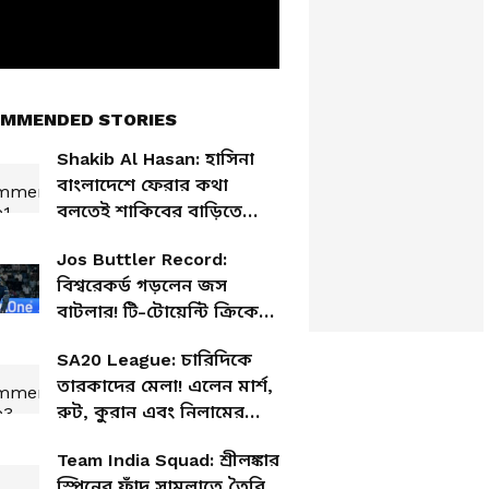
MMENDED STORIES
Shakib Al Hasan: হাসিনা
বাংলাদেশে ফেরার কথা
বলতেই শাকিবের বাড়িতে
হামলা! উড়ে এল পাথর,
Jos Buttler Record:
লাগানো হল আগুন
বিশ্বরেকর্ড গড়লেন জস
বাটলার! টি-টোয়েন্টি ক্রিকেটে
সর্বাধিক রানের মালিক তিনিই
SA20 League: চারিদিকে
তারকাদের মেলা! এলেন মার্শ,
রুট, কুরান এবং নিলামের
আগেই দল গুছিয়ে নিল
Team India Squad: শ্রীলঙ্কার
ফ্র্যাঞ্চাইজিগুলি
স্পিনের ফাঁদ সামলাতে তৈরি