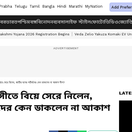
Prabha
Telugu
Tamil
Bangla
Hindi
Marathi
MyNation
Add Prefer
খবর
ভারত
পশ্চিমবঙ্গ
বিনোদন
ব্যবসা
লাইফ স্টাইল
ফোটো
ভিডিও
জ্যোত
akshmi Yojana 2026 Registration Begins
Veda Zelio Yakuza Komaki EV U
সেরে নিলেন, জাতীয় দলের সতীর্থদের কেন ডাকলেন না আকাশ দীপ?
LATE
সীতে বিয়ে সেরে নিলেন,
থদের কেন ডাকলেন না আকাশ