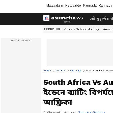
Malayalam
Newsable
Kannada
Kannada
এই মুহূর্তের 
TRENDING :
Kolkata School Holiday
Annapu
HOME
SPORTS
CRICKET
SOUTH AFRICA VS AUSTRALIA:
South Africa Vs Au
ইডেনে ব্যাটিং বিপর্য
আফ্রিকা
Author :
Soumya Ganguly
2
Min read