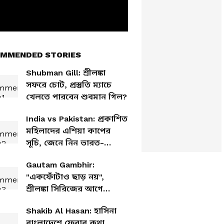
MMENDED STORIES
Shubman Gill: শ্রীলঙ্কা
সফরে চোট, প্রস্তুতি ম্যাচে
খেলতে পারবেন শুবমান গিল?
India vs Pakistan: প্রকাশিত
মহিলাদের এশিয়া কাপের
সূচি, জেনে নিন ভারত-
পাকিস্তান ম্যাচের তারিখ
Gautam Gambhir:
"একফোঁটাও ছাড় নয়",
শ্রীলঙ্কা সিরিজের আগে
ক্রিকেটারদের কড়া হুঁশিয়ারি
Shakib Al Hasan: হাসিনা
গম্ভীরের
বাংলাদেশে ফেরার কথা