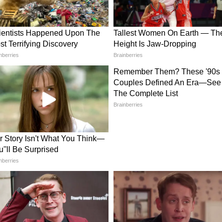
াফল্যে ঈর্ষা চরমে, নতুন অভিযোগ পাকিস্তানের
দেশের সঙ্গে বেইমানি করব না,' ৫ বছর আগে