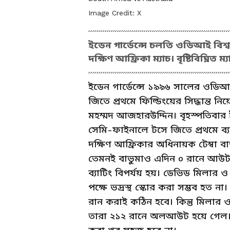
Image Credit:
X
ইডেন গার্ডেন্সে চলতি ওডিআই বিশ্
দক্ষিণ আফ্রিকা ম্যাচ। বৃষ্টিবিঘ্নিত ম্
ইডেন গার্ডেন্সে ১৯৯৬ সালের ওডিআই 
জিতে প্রথমে ফিল্ডিংয়ের সিদ্ধান্
মহম্মদ আজহারউদ্দিন। বৃহস্পতিবার ইড
সেমি-ফাইনালে টসে জিতে প্রথমে ব্য
দক্ষিণ আফ্রিকার অধিনায়ক টেম্বা
তেমনই বাভুমাও এদিন ০ রানে আউট হ
ব্যাটিং বিপর্যয় হয়। ডেভিড মিলার 
পক্ষে ভদ্রস্থ স্কোর করা সম্ভব হত ন
রান করাই কঠিন হবে। কিন্তু মিলার 
তারা ২১২ রানে অলআউট হয়ে গেল। বৃষ্