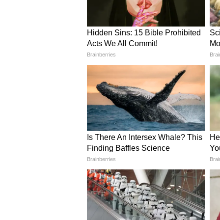
এখানে।
আরও পড়ুন-
India Vs New Zealand: ভারতের স
Mohammed Shami: 'মরে যাব তবু 
বলেছিলেন শামি, ভাইরাল ভিডিও