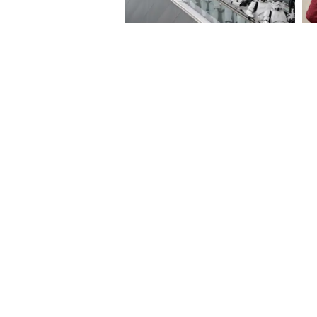
About Website
Terms Of
© Copyright 2026 Asianxt Digital Tech