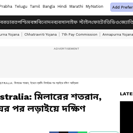
Prabha
Telugu
Tamil
Bangla
Hindi
Marathi
MyNation
Add Prefer
খবর
ভারত
পশ্চিমবঙ্গ
বিনোদন
ব্যবসা
লাইফ স্টাইল
ফোটো
ভিডিও
জ্যোত
rna Yojana
Chhatravriti Yojana
7th Pay Commission
Annapurna Yojan
 মিলারের শতরান, ইডেনে ব্যাটিং বিপর্যয়ের পর লড়াইয়ে দক্ষিণ আফ্রিকা
LATE
stralia: মিলারের শতরান,
য়ের পর লড়াইয়ে দক্ষিণ