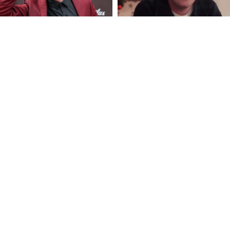
FOLLOW U
 Use
Privacy Policy
CSAM Policy
Complaint Redressal - Website
Complianc
nologies Private Limited (Formerly known as Asianet News Media & Entertainment 