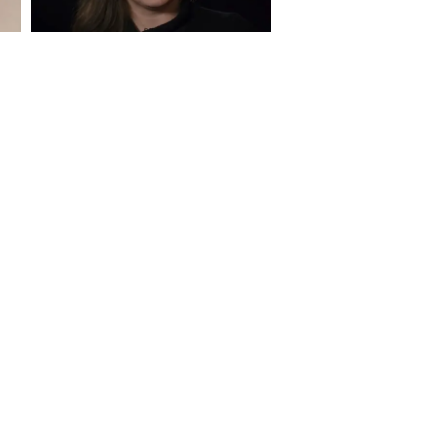
S ON
e Report Digital
Investors
Private Limited) | All Rights Reserved