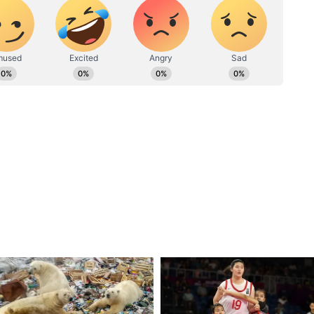
 বোলিং করেন
জশ হ্যাজেলউড
। ৮ ওভার বোলিং করে
কেট নেন এই পেসার। ১০ ওভার বোলিং করে ১টি
ন মিচেল স্টার্ক। ৯.৪ ওভার বোলিং করে ৫১ রান
 ৫ ওভার বোলিং করে ২১ রান দিয়ে ২ উইকেট নেন
ুন আমাদের হোয়াটসঅ্যাপ চ্যানেলে, ক্লিক করুন