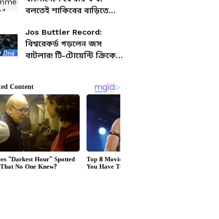
বলতেই শাকিবের বাড়িতে
হামলা! উড়ে এল পাথর,
Jos Buttler Record:
লাগানো হল আগুন
বিশ্বরেকর্ড গড়লেন জস
বাটলার! টি-টোয়েন্টি ক্রিকেটে
সর্বাধিক রানের মালিক তিনিই