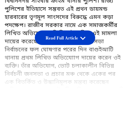
বিধাননগর সাইবার ক্রাইম থানার পুলিশ। রাজ্য
পুলিশের ইতিহাসে সম্ভবত এই প্রথন ডায়মন্ড
হারবারের তৃণমূল সাংসদের বিরুদ্ধে এমন কড়া
পদক্ষেপ। রাজীব সরকার নামে এক সমাজকর্মীর
লিখিত অভিযোগের ভিত্তিতেই পুলিশ এই মামলা
Read Full Article
দায়ের করেছে। গত ৫ মে অর্থাৎ বিধানসভা
নির্বাচনের ফল ঘোষণার পরের দিন বাগুইআটি
থানায় প্রথম লিখিত অভিযোোগ দায়ের করেন ওই
ব্যক্তি। তাঁর অভিযোগ, ভোট চলাকালীন বিভিন্ন
নির্বচনী জনসভা ও প্রচার মঞ্চ থেকে একের পর
এক বিতর্কিত ও উস্কানিমূলক মন্তব্য করেছেন
অভিষেক। দেশের স্বরাষ্ট্রমন্ত্রী অমিত শাহকে সরাসরি
হুমকিও দিয়েছিলেম। নিজের দাবি সপক্ষে
LATEST VIDEOS
অভিষেকের বেবেশ কিছু বিতর্কিত বক্তৃতার ফুটেজ
জমা দেন।
Add Asianetnews Bangla as a Preferred