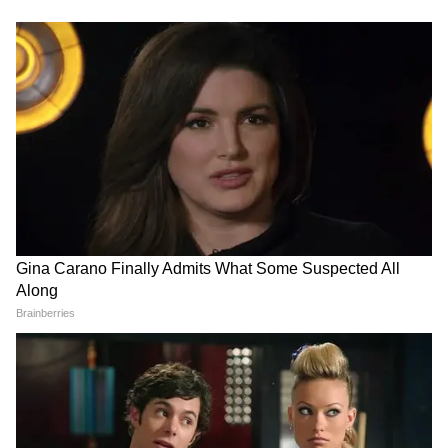
LATEST VIDEOS
Annapurna Bhandar Payment |
প্রতিমাসে কত তারিখে ঢুকবে অন্নপূর্ণার ৩
হাজার টাকা?
কীভাবে অন্নপূর্ণা ভাণ্ডার নিয়ে কারা ছড়াচ্ছে
বিভ্রান্তি? | Suvendu Adhikari on
Annapurna Yojana