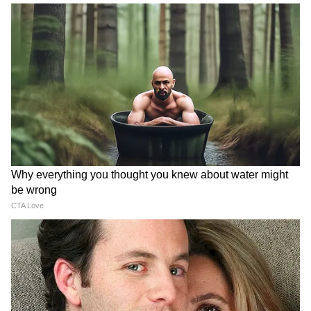
বিভিন্ন ডকুমেন্টস এ বিভিন্ন বয়স থাকলে বাতিল
হতে বার্ধক্য ভাতার আবেদন। আধার, ভোটার, প্যানে
বয়স এক রাখতে হবে আলাদা হলে কিন্তু টাকা
মিলবে না।
7
7
Image Credit :
Asianet News
আধার কার্ডে অন্য বয়স নেই তো?
সঠিক বয়স দিলে তবেই তা যাচাইকরণ হলে পাবেন
কড়কড়ে ২০০০ টাকা। বার্ধক্য ভাতার ক্ষেত্রে এই