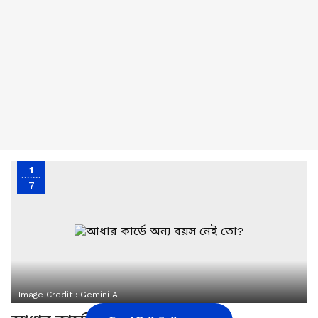
1
7
Image Credit :
Gemini AI