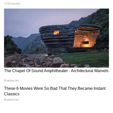
Image Credit :
Gemini And Social Media
আধার কার্ডে অন্য বয়স নেই তো?
কিন্তু কারা পাবেন না এই টাকা? সেই সব বিষয়ে
কিছু শর্ত বেঁধে দিয়েছে রাজ্য সরকার। আসুন জেনে
নেওয়া যাক সেগুলো কী কী?
5
7
Image Credit :
Asianet News