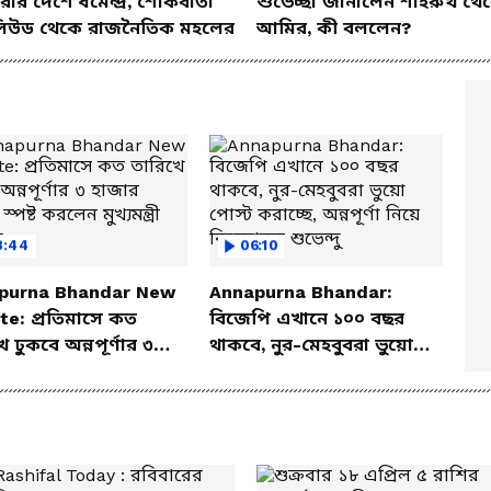
ার দেশে ধর্মেন্দ্র, শোকবার্তা
শুভেচ্ছা জানালেন শাহরুখ থে
িউড থেকে রাজনৈতিক মহলের
আমির, কী বললেন?
8:44
06:10
purna Bhandar New
Annapurna Bhandar:
e: প্রতিমাসে কত
বিজেপি এখানে ১০০ বছর
 ঢুকবে অন্নপূর্ণার ৩
থাকবে, নুর-মেহবুবরা ভুয়ো
 টাকা? স্পষ্ট করলেন
পোস্ট করাচ্ছে, অন্নপূর্ণা নিয়ে
ত্রী শুভেন্দু
বিস্ফোরক শুভেন্দু