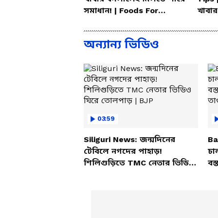
সমাধান! | Foods For
খাবার
Mental Health
করলেন
অন্যান্য ভিডিও
03:59
Siliguri News: জন্মদিনের
Ba
টেবিলে নগদের পাহাড়!
চা
শিলিগুড়িতে TMC নেতার ভিডিও
বস্
ঘিরে তোলপাড় | BJP
তাণ