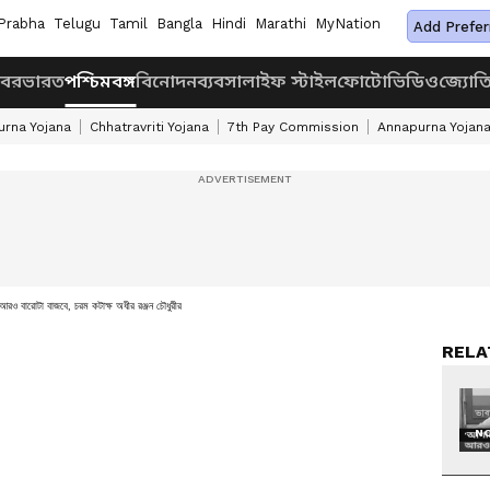
Prabha
Telugu
Tamil
Bangla
Hindi
Marathi
MyNation
Add Prefer
খবর
ভারত
পশ্চিমবঙ্গ
বিনোদন
ব্যবসা
লাইফ স্টাইল
ফোটো
ভিডিও
জ্যোত
rna Yojana
Chhatravriti Yojana
7th Pay Commission
Annapurna Yojan
আরও বারোটা বাজবে, চরম কটাক্ষ অধীর রঞ্জন চৌধুরীর
RELA
NO