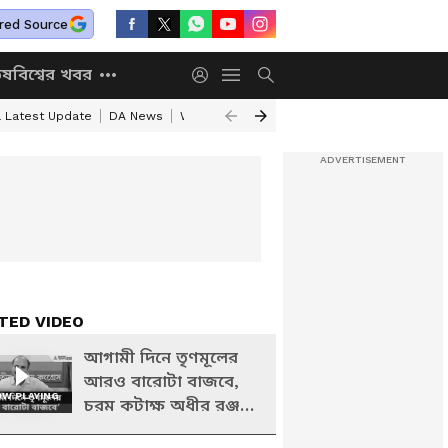
red Source
িষ
বিশ্বের খবর
a Latest Update
DA News
WB Annapurna Yojana New Portal
Annapurn
TED VIDEO
আগামী দিনে তৃণমূলের
আরও বারোটা বাজবে,
W PLAYING
চরম কটাক্ষ অধীর রঞ্জন
চৌধুরীর