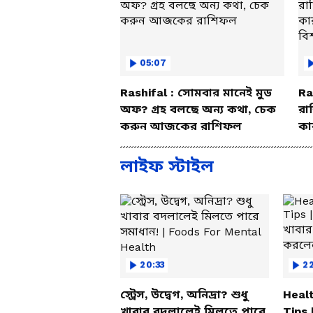
05:07
Rashifal : সোমবার মানেই মুড
Ra
অফ? গ্রহ বলছে অন্য কথা, চেক
রা
করুন আজকের রাশিফল
কা
বি
লাইফ স্টাইল
20:33
2
স্ট্রেস, উদ্বেগ, অনিদ্রা? শুধু
Healt
খাবার বদলালেই মিলতে পারে
Tips 