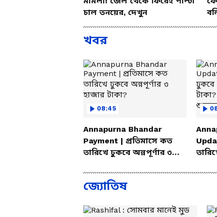
মামলা! জেল থেকে ফিরেই পাল্টা
ফের
চাল তনয়ের, দেখুন
বল
খবর
08:45
0
Annapurna Bhandar
Anna
Payment | প্রতিমাসে কত
Updat
তারিখে ঢুকবে অন্নপূর্ণার ৩
তারিখে
হাজার টাকা?
হাজার
মুখ্যমন্
জ্যোতিষ