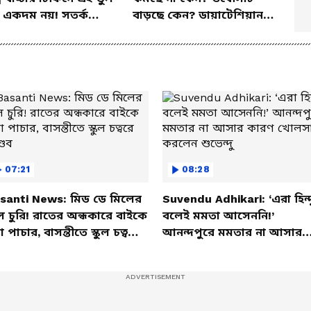
 একদম নয়! সতর্ক
বাড়ছে কেন? ডায়াটেশিয়ান
 পুষ্টিবিদ
জানালেন আসল কারণ
07:21
08:28
santi News: মিড ডে মিলের
Suvendu Adhikari: ‘এরা হিন্দ
ল চুরি! রাতের অন্ধকারে বাইকে
বলেই মমতা আসেননি!’
তা পাচার, বাসন্তীতে স্কুল চত্বরে
আনন্দপুরে মমতার না আসার
্ডব
কারণ খোলসা করলেন শুভেন্দু