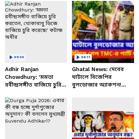
09:30
06:11
Adhir Ranjan
Ghatal News: দেবের
Chowdhury: ‘মমতা
ঘাটালে বিজেপির
রবীন্দ্রসঙ্গীত বাজিয়ে চুরি
বুলডোজার অ্যাকশন!
করতেন, খোকাবাবু ডিজে
মুহূর্তে গুঁড়িয়ে গেল
বাজিয়ে চুরি করেছে!’
তৃণমূলের পার্টি অফিস
কটাক্ষ অধীর