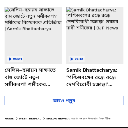
পাচার, বাসন্তীতে স্কুল
মমতার না আসার কারণ
চত্বরে তাণ্ডব
খোলসা করলেন শুভেন্দু
05:34
05:13
সেলিম–হুমায়ন সাক্ষাতে
Samik Bhattacharya:
বাম জোটে নতুন
‘পশ্চিমবঙ্গের রন্ধ্রে রন্ধ্রে
সমীকরণ? শমীকের
দেশবিরোধী চক্রান্ত!’
বিস্ফোরক প্রতিক্রিয়া |
ভয়ঙ্কর দাবী শমীকের |
Samik Bhattacharya
BJP News
আরও পড়ুন
HOME
WEST BENGAL
MALDA NEWS: ৩ বছর পর শুরু ১০০ দিনের কাজ! ‘ডবল ইঞ্জিন’ সরকারকে কৃতিত্ব, মালদায় উচ্ছ্বাস