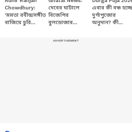
Adhir Ranjan
Ghatal News:
Durga Puja 202
Chowdhury:
দেবের ঘাটালে
এবার কী বন্ধ হচ্ছ
‘মমতা রবীন্দ্রসঙ্গীত
বিজেপির
দুর্গাপুজোর
বাজিয়ে চুরি
বুলডোজার
অনুদান? কী
করতেন, খোকাবাবু
অ্যাকশন! মুহূর্তে
বললেন মুখ্যমন্ত্রী
ডিজে বাজিয়ে চুরি
গুঁড়িয়ে গেল
শুভেন্দু আধিকারি
করেছে!’ কটাক্ষ
তৃণমূলের পার্টি
অধীর
অফিস