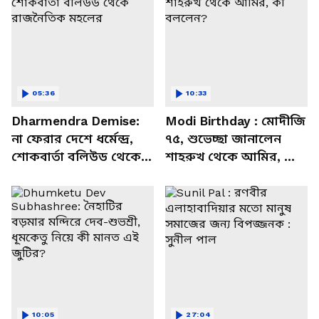
05:36
10:33
Dharmendra Demise:
Modi Birthday : মোদীজি
না ফেরার দেশে ধর্মেন্দ্র,
৭৫, শুভেচ্ছা জানালেন
শোকবার্তা বলিউড থেকে
শাহরুখ থেকে আমির, কী
রাজনৈতিক মহলের
বললেন?
10:05
27:04