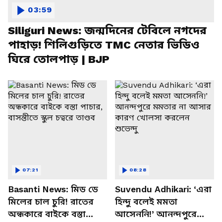
03:59
Siliguri News: জন্মদিনের টেবিলে নগদের
পাহাড়! শিলিগুড়িতে TMC নেতার ভিডিও
ঘিরে তোলপাড় | BJP
07:21
08:28
Basanti News: মিড ডে
Suvendu Adhikari: ‘এরা
মিলের চাল চুরি! রাতের
হিন্দু বলেই মমতা
অন্ধকারে বাইকে বস্তা
আসেননি!’ আনন্দপুরে