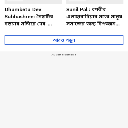
Dhumketu Dev
Sunil Pal : রণবীর
Subhashree: নৈহাটির
এলাহাবাদিয়ার মতো মানুষ
বড়মার মন্দিরে দেব-
সমাজের জন্য বিপজ্জনক :
শুভশ্রী, ধূমকেতু নিয়ে কী
সুনীল পাল
মানত এই জুটির?
আরও পড়ুন