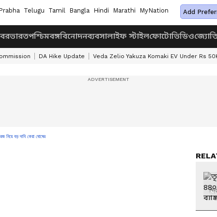
Prabha
Telugu
Tamil
Bangla
Hindi
Marathi
MyNation
Add Prefer
খবর
ভারত
পশ্চিমবঙ্গ
বিনোদন
ব্যবসা
লাইফ স্টাইল
ফোটো
ভিডিও
জ্যোত
Commission
DA Hike Update
Veda Zelio Yakuza Komaki EV Under Rs 50
রিজ নিয়ে বড় দাবি কেয়া ঘোষের
RELA
NO