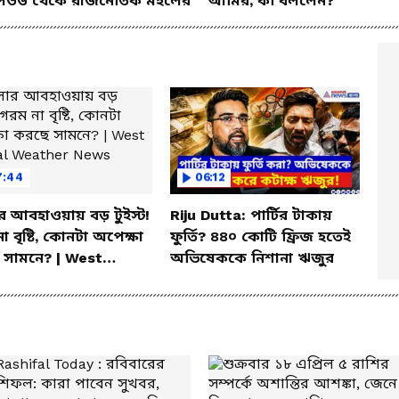
িউড থেকে রাজনৈতিক মহলের
আমির, কী বললেন?
7:44
06:12
র আবহাওয়ায় বড় টুইস্ট!
Riju Dutta: পার্টির টাকায়
া বৃষ্টি, কোনটা অপেক্ষা
ফুর্তি? ৪৪০ কোটি ফ্রিজ হতেই
 সামনে? | West
অভিষেককে নিশানা ঋজুর
al Weather News