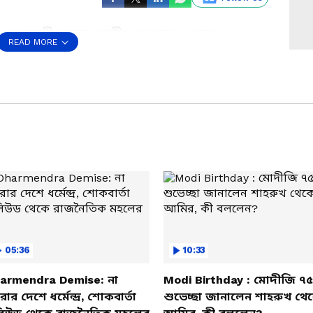
রধানমন্ত্রী নরেন্দ্র মোদীর যোগদান থেকে ৪৪০
READ MORE
ট বাজেয়াপ্ত। সাম্প্রতিক ইস্যু নিয়ে বড় দাবি
োষ। তৃণমূলের কাটমানি, তোলাবাজি সংস্কৃতির
ার পড়েছে বলে দাবি করেন কেয়া।
s a Preferred Source
05:36
10:33
armendra Demise: না
Modi Birthday : মোদীজি ৭৫
ার দেশে ধর্মেন্দ্র, শোকবার্তা
শুভেচ্ছা জানালেন শাহরুখ থে