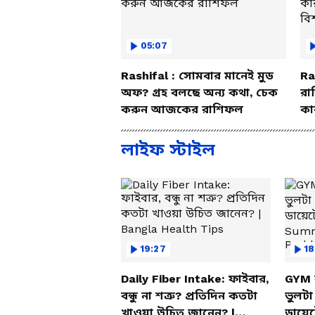
05:07
Rashifal : সোমবার মানেই মুড
Ra
অফ? গ্রহ বলছে অন্য কথা, চেক
রা
করুন আজকের রাশিফল
কা
বি
লাইফ স্টাইল
19:27
18
Daily Fiber Intake: ফাইবার,
GYM 
বন্ধু না শত্রু? প্রতিদিন কতটা
ভুলট
খাওয়া উচিত জানেন? |
ডায়ে