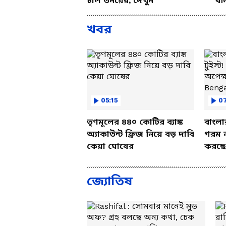
চাল তনয়ের, দেখুন
বল
খবর
05:15
0
তৃণমূলের ৪৪০ কোটির ব্যাঙ্ক
বাংলা
অ্যাকাউন্ট ফ্রিজ নিয়ে বড় দাবি
গরম ন
কেয়া ঘোষের
করছে
Beng
জ্যোতিষ