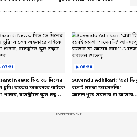
er Weight Gain
ম্যাজিক উপায়!
em | Diet
07:21
08:28
santi News: মিড ডে মিলের
Suvendu Adhikari: ‘এরা হিন্দ
ল চুরি! রাতের অন্ধকারে বাইকে
বলেই মমতা আসেননি!’
তা পাচার, বাসন্তীতে স্কুল চত্বরে
আনন্দপুরে মমতার না আসার
্ডব
কারণ খোলসা করলেন শুভেন্দু