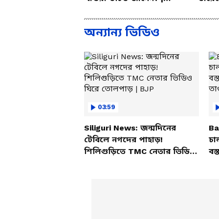
Bangla Health Tips
Summ
Probl
অন্যান্য ভিডিও
03:59
Siliguri News: জন্মদিনের
Ba
টেবিলে নগদের পাহাড়!
চা
শিলিগুড়িতে TMC নেতার ভিডিও
বস্
ঘিরে তোলপাড় | BJP
তাণ