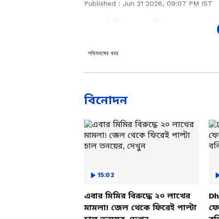
Published :
Jun 21 2026, 09:07 PM IST
আন্তর্জাতিক যোগ দিবসে রেড রোডে প্
কোটি থাকা তৃণমূলের ব্যাঙ্ক অ্যাকাউন্
করলেন রাজ্য বিজেপি নেত্রী কেয়া ঘ
পশ্চিমবঙ্গের খবর
প্রমাণ তাদের ব্য়াঙ্ক অ্যাকাউন্টে ধ
Add Asianetnews Bangla a
বিনোদন
15:02
এবার মিমির বিরুদ্ধে ২০ লাখের
Dh
মামলা! জেল থেকে ফিরেই পাল্টা
ফের