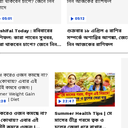
05:01
05:12
shifal Today : রবিবারের
শুক্রবার ১৮ এপ্রিল ৫ রাশির
শিফল: কারা পাবেন সুখবর,
সম্পর্কে অশান্তির আশঙ্কা, জেন
রা থাকবেন চাপে? জেনে নিন
নিন আজকের রাশিফল
শদে
:28
22:47
করেও ওজন কমছে না?
Summer Health Tips | মে
া কোথায়? এবার এই
মাসের তীব্র গরমে ত্বক ও
টেই কমবে ওজন! |
চুলের জেল্লা ধরে রাখার