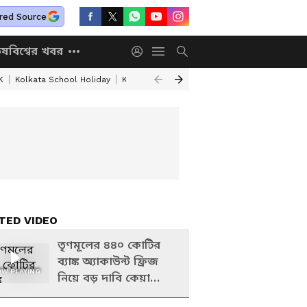
red Source
িষ
বিশ্বের খবর
K
Kolkata School Holiday
Kolkata Weather Update
West Bengal Wea
TED VIDEO
তৃণমূলের ৪৪০ কোটির
ব্যাঙ্ক অ্যাকাউন্ট ফ্রিজ
W PLAYING
নিয়ে বড় দাবি কেয়া
ঘোষের