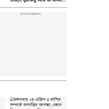
শুভশ্রী, ধূমকেতু নিয়ে কী মানত
ঝড় রাহুল সিনহার
এই জুটির?