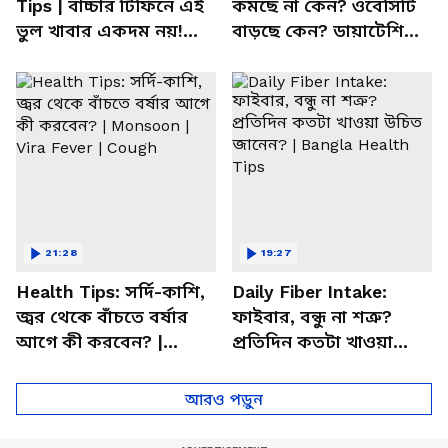
Tips | বাচ্চার টিফিনে এই
কমছে না কেন? ওবেসিটি
ভুল খাবার একদম নয়!
বাড়ছে কেন? ডায়াটেশিয়ান
সতর্ক করলেন পুষ্টিবিদ
জানালেন আসল কারণ
21:28
19:27
Health Tips: সর্দি-কাশি,
Daily Fiber Intake:
জ্বর থেকে বাঁচতে বর্ষার
ফাইবার, বন্ধু না শত্রু?
আগে কী করবেন? |
প্রতিদিন কতটা খাওয়া
Monsoon | Vira Fever |
উচিত জানেন? | Bangla
Cough
Health Tips
আরও পড়ুন