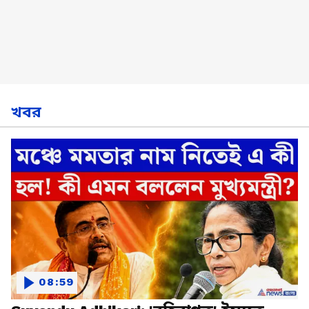
খবর
08:59