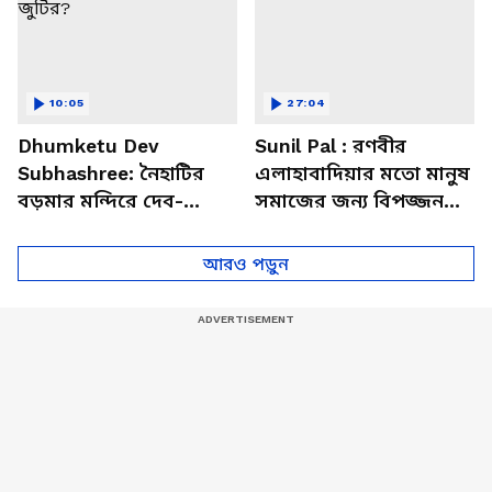
10:05
27:04
Dhumketu Dev
Sunil Pal : রণবীর
Subhashree: নৈহাটির
এলাহাবাদিয়ার মতো মানুষ
বড়মার মন্দিরে দেব-
সমাজের জন্য বিপজ্জনক :
শুভশ্রী, ধূমকেতু নিয়ে কী
সুনীল পাল
মানত এই জুটির?
আরও পড়ুন