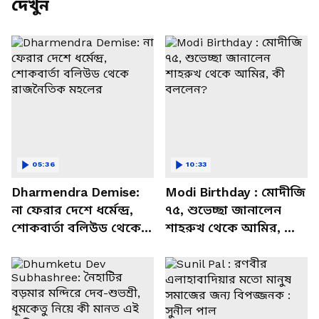
দেখুন
05:36
10:33
Dharmendra Demise:
Modi Birthday : মোদীজি
না ফেরার দেশে ধর্মেন্দ্র,
৭৫, শুভেচ্ছা জানালেন
শোকবার্তা বলিউড থেকে
শাহরুখ থেকে আমির, কী
রাজনৈতিক মহলের
বললেন?