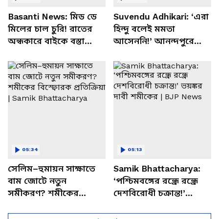
Basanti News: মিড ডে
Suvendu Adhikari: ‘এরা
মিলের চাল চুরি! রাতের
হিন্দু বলেই মমতা
অন্ধকারে বাইকে বস্তা
আসেননি!’ আনন্দপুরে
পাচার, বাসন্তীতে স্কুল
মমতার না আসার কারণ
চত্বরে তাণ্ডব
খোলসা করলেন শুভেন্দু
05:34
05:13
সেলিম–হুমায়ন সাক্ষাতে
Samik Bhattacharya:
বাম জোটে নতুন
‘পশ্চিমবঙ্গের রন্ধ্রে রন্ধ্রে
সমীকরণ? শমীকের
দেশবিরোধী চক্রান্ত!’
বিস্ফোরক প্রতিক্রিয়া |
ভয়ঙ্কর দাবী শমীকের |
Samik Bhattacharya
BJP News