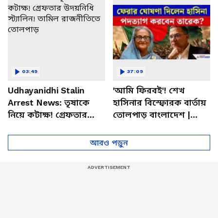
03:49
37:09
Udhayanidhi Stalin
'আমি ফিরবই'! শেখ
Arrest News: তৃষাকে
হাসিনার বিস্ফোরক বার্তায়
নিয়ে কটাক্ষ! গ্রেফতার
তোলপাড় বাংলাদেশ |
উদয়নিধি স্ট্যালিন! তামিল
Sheikh Hasina |
রাজনীতিতে তোলপাড়
Bangladesh News
আরও পড়ুন