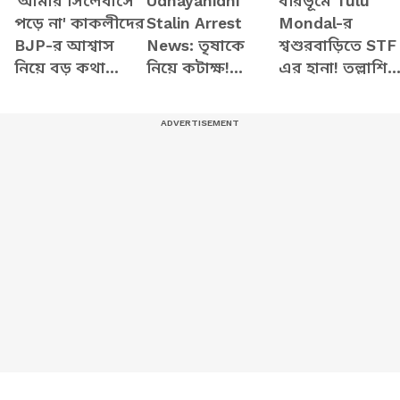
'আমার সিলেবাসে
Udhayanidhi
বীরভূমে Tulu
পড়ে না' কাকলীদের
Stalin Arrest
Mondal-র
BJP-র আশ্বাস
News: তৃষাকে
শ্বশুরবাড়িতে STF
নিয়ে বড় কথা
নিয়ে কটাক্ষ!
এর হানা! তল্লাশিত
বললেন Shamik
গ্রেফতার উদয়নিধি
চাঞ্চল্য
Bhattacharya
স্ট্যালিন! তামিল
রাজনীতিতে
তোলপাড়