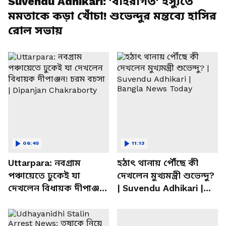
Suvendu Adhikari: 'বহিরাগত' ইস্যুতে
মমতাকে কড়া খোঁচা! শুভেন্দুর মন্তব্যে হাসির
রোল সভায়
06:45
11:13
Uttarpara: নবগ্রাম
হঠাৎ থানায় পৌঁছে কী
পঞ্চায়েতে ঢুকেই যা
দেখলেন মুখ্যমন্ত্রী শুভেন্দু?
দেখলেন বিধায়ক দীপাঞ্জন!
| Suvendu Adhikari |
চরম বচসা | Dipanjan
Bangla News Today
Chakraborty