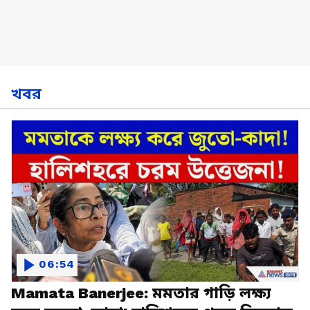
খবর
06:54
Mamata Banerjee: মমতার গাড়ি লক্ষ্য