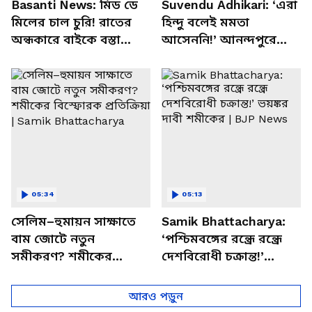
Basanti News: মিড ডে
Suvendu Adhikari: ‘এরা
মিলের চাল চুরি! রাতের
হিন্দু বলেই মমতা
অন্ধকারে বাইকে বস্তা
আসেননি!’ আনন্দপুরে
পাচার, বাসন্তীতে স্কুল
মমতার না আসার কারণ
চত্বরে তাণ্ডব
খোলসা করলেন শুভেন্দু
05:34
05:13
সেলিম–হুমায়ন সাক্ষাতে
Samik Bhattacharya:
বাম জোটে নতুন
‘পশ্চিমবঙ্গের রন্ধ্রে রন্ধ্রে
সমীকরণ? শমীকের
দেশবিরোধী চক্রান্ত!’
বিস্ফোরক প্রতিক্রিয়া |
ভয়ঙ্কর দাবী শমীকের |
Samik Bhattacharya
BJP News
আরও পড়ুন