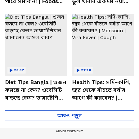
পারে সমাধান! | Foods
ভুল খাবার একদম নয়!
For Mental Health
সতর্ক করলেন পুষ্টিবিদ
23:37
21:28
Diet Tips Bangla | ওজন
Health Tips: সর্দি-কাশি,
কমছে না কেন? ওবেসিটি
জ্বর থেকে বাঁচতে বর্ষার
বাড়ছে কেন? ডায়াটেশিয়ান
আগে কী করবেন? |
জানালেন আসল কারণ
Monsoon | Vira Fever |
Cough
আরও পড়ুন