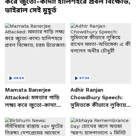
করে জুতো-কাদা! হালিশহরে প্রবল বিক্ষোভ,
ভাইরাল সেই মুহূর্ত
06:54
07:33
Mamata Banerjee
Adhir Ranjan
Attacked: মমতার গাড়ি
Chowdhury Speech:
লক্ষ্য করে জুতো-কাদা!
সুমিতকে কীভাবে লুকিয়ে
হালিশহরে প্রবল বিক্ষোভ,
রাখেন মমতা-অভিষেক! এ
চরম উত্তেজনা!
কী বললেন অধীর চৌধুরী