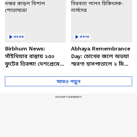
03:56
04:10
Birbhum News:
Abhaya Remembrance
সাঁইথিয়ার রাস্তায় ২৫০
Day: চোখের জলে অভয়া
ফুটের তিরঙ্গা! দেশপ্রেমের
স্মরণ! হাসপাতালে ২ মিনিট
আবেগে নজর কাড়ল
নিরবতা পালন চিকিৎসক-
বিশাল শোভাযাত্রা
নার্সদের
আরও পড়ুন