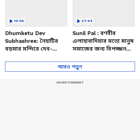
10:05
27:04
Dhumketu Dev
Sunil Pal : রণবীর
Subhashree: নৈহাটির
এলাহাবাদিয়ার মতো মানুষ
বড়মার মন্দিরে দেব-
সমাজের জন্য বিপজ্জনক :
শুভশ্রী, ধূমকেতু নিয়ে কী
সুনীল পাল
মানত এই জুটির?
আরও পড়ুন