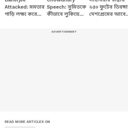
Attacked: মমতার
Speech: সুমিতকে
২৫০ ফুটের তিরঙ্গা
গাড়ি লক্ষ্য করে
কীভাবে লুকিয়ে
দেশপ্রেমের আবে
জুতো-কাদা!
রাখেন মমতা-
নজর কাড়ল বিশা
হালিশহরে প্রবল
অভিষেক! এ কী
শোভাযাত্রা
বিক্ষোভ, চরম
বললেন অধীর
উত্তেজনা!
চৌধুরী
READ MORE ARTICLES ON