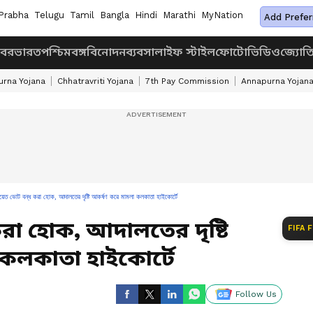
Prabha
Telugu
Tamil
Bangla
Hindi
Marathi
MyNation
Add Prefer
খবর
ভারত
পশ্চিমবঙ্গ
বিনোদন
ব্যবসা
লাইফ স্টাইল
ফোটো
ভিডিও
জ্যোত
rna Yojana
Chhatravriti Yojana
7th Pay Commission
Annapurna Yojan
চায়েত ভোট বন্ধ করা হোক, আদালতের দৃষ্টি আকর্ষণ করে মামলা কলকাতা হাইকোর্টে
করা হোক, আদালতের দৃষ্টি
FIFA 
কলকাতা হাইকোর্টে
Follow Us