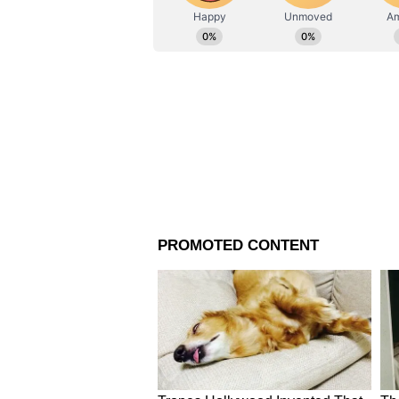
ভোট নিয়ে রীতিমত অশান্ত বাংলা। কো
রাজ্যের চারটি রাজনৈতিক দল সিপিএ
প্রচার শুরু করে দিয়েছে। মুখ্যমন্ত্র
অন্যদিকে বিজেপির রাজ্যস্তরের নেতাদ
প্রথম সারির কোনও নেতাই ভোট প্র
মত করে প্রচার শুরু করেছে। তবে 
করতে দেয়নি। জোর করে মনোনয়ন দা
দিচ্ছে শাসকদল। যদিও তৃণমূল এই অ
আসতে শুরু করেছে কেন্দ্রীয় বাহিনী।
আরও পড়ুনঃ
'তাঁর আমলে ২৬ হাজারেও বেশি বোমা
তোপ রাজনাথের
পঞ্চায়েতর আগে পাটনা বৈঠক সমস্য
স্বাচ্ছন্দ্যে শুধুমাত্র বিজেপি