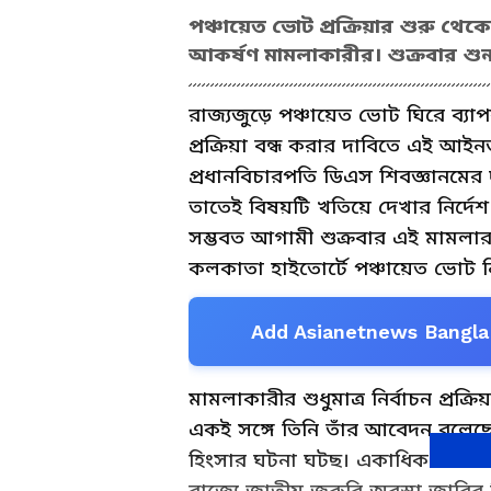
পঞ্চায়েত ভোট প্রক্রিয়ার শুরু থেক
আকর্ষণ মামলাকারীর। শুক্রবার শুন
রাজ্যজুড়ে পঞ্চায়েত ভোট ঘিরে ব্যা
প্রক্রিয়া বন্ধ করার দাবিতে এই আইন
প্রধানবিচারপতি ডিএস শিবজ্ঞানমের 
তাতেই বিষয়টি খতিয়ে দেখার নির্দেশ
সম্ভবত আগামী শুক্রবার এই মামলার
কলকাতা হাইতোর্টে পঞ্চায়েত ভোট
Add Asianetnews Bangla 
মামলাকারীর শুধুমাত্র নির্বাচন প্র
একই সঙ্গে তিনি তাঁর আবেদন বলেছেন
হিংসার ঘটনা ঘটছ। একাধিক অনিয়মও হচ
রাজ্যে জাতীয় জরুরি অবস্থা জারির 