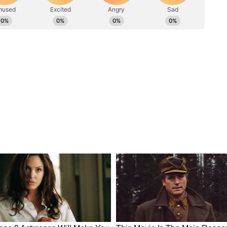
থাও ত্রিমুখী কোথাও আবার চতুর্মুখী লড়াই হবে।
ম, কংগ্রেস, বিজেপি ও তৃণমূল- ইতিমধ্যেই জোরদার
ী উত্তরবঙ্গে থেকেই এদিন ভোট প্রচার শুরু করলেন।
ের কাঁধেই দায়িত্ব রয়েছে পঞ্চায়েত ভোটের। কেন্দ্রীয়
চারে রাজ্য আসবে না। বাম আর কংগ্রেসও নিজেদের
বিরোধীদের অভিযোগ তৃণমূল কংগ্রেস মনোনয়ন দাখিল
খিল করার পর মনোনয়ন প্রত্যাহারের জন্যও চাপ
ভিযোগ উড়িয়ে দিয়েছে। অন্যদিকে ইতিমধ্যেই রাজ্য
 ফেলা হয়েছে', ওবামার ভারতীয় মুসলিম মন্তব্যে
া তৈরি করছে বাম-কংগ্রেস আর তৃণমূলের জন্য,