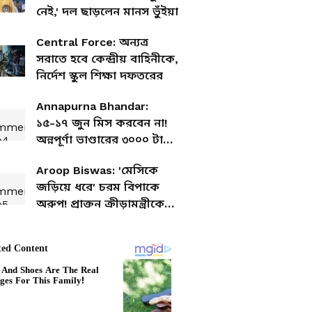
নেই,' দল ছাড়লেন মানস ভুঁইয়া
Central Force: অন্যত্র
সরাতে হবে কেন্দ্রীয় বাহিনীকে,
নির্দেশ স্কুল শিক্ষা দফতরের
Annapurna Bhandar:
১৫-১৭ জুন মিস করবেন না!
অন্নপূর্ণা ভাণ্ডারের ৩০০০ টাকা
দিতে বড় পদক্ষেপ রাজ্যের
Aroop Biswas: 'মেসিকে
জড়িয়ে ধরে' চরম বিপাকে
অরুপ! প্রাক্তন ক্রীড়ামন্ত্রীকে
তৃতীয় নোটিস, ৪৮ ঘণ্টার মধ্যে
দিতে হবে হাজিরা