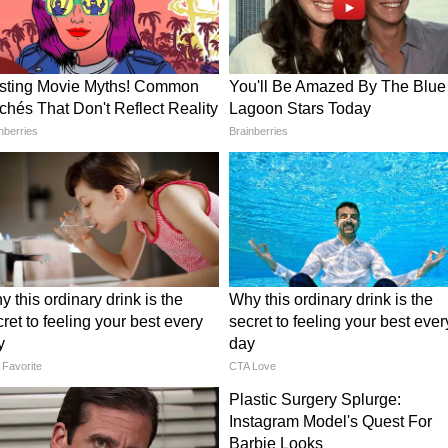
 প্রতিষ্ঠানে ইঞ্জিনিয়ারিং, টেকনোলজি, ফার্মাসি,
 ভর্তি হওয়ায় যায় এই Rank-র ওপর নির্ভর করে।
 হবে রাজ্য জয়েন্টের ফলাফল। www.jeeb.nic.in
থেকে ফলাফল জেনে নিন। বিকেল ৪ টে থেকে rank