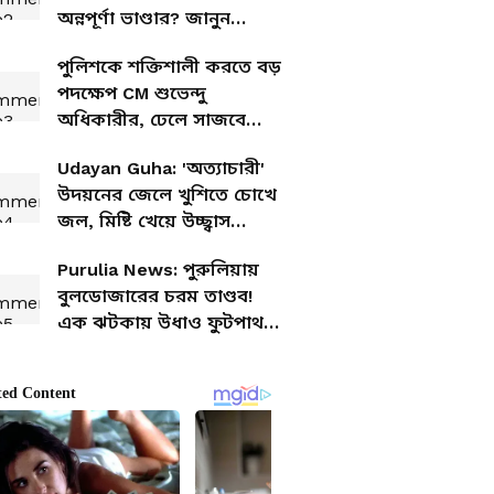
অন্নপূর্ণা ভাণ্ডার? জানুন
এখনই, রাজ্যের মহিলাদের
পুলিশকে শক্তিশালী করতে বড়
জন্য বড় খবর
পদক্ষেপ CM শুভেন্দু
অধিকারীর, ঢেলে সাজবে
পুলিশ স্টেশন
Udayan Guha: 'অত্যাচারী'
উদয়নের জেলে খুশিতে চোখে
জল, মিষ্টি খেয়ে উচ্ছ্বাস
দিনহাটায়
Purulia News: পুরুলিয়ায়
বুলডোজারের চরম তাণ্ডব!
এক ঝটকায় উধাও ফুটপাথ
দখলদাররা