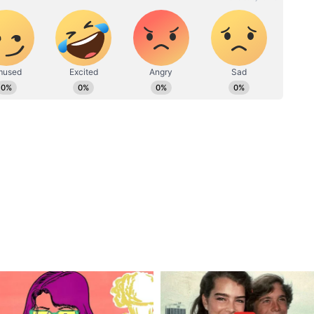
ুক্ষণের
Madhyamik Result 2026:
ে উচ্চ
প্রকাশিত হল মাধ্যমিকের ফলাফল,
াবে
WhatsApp-এ পান রেজাল্ট, জেনে
নিন কীভাবে
রিখ পরীক্ষা হয়। এদিন প্রথম পত্রের ১০০ নম্বরে অঙ্ক,
য়নের পরীক্ষা হয়েছিল। পরীক্ষা হয়েছিল দুপুর ২টো থেকে
ক্ষ ২০ হাজার ৮৫৬ জন পরীক্ষা দিয়েছিলেন। ২৬৭
ীক্ষা। আজ ফল প্রকাশের পালা। দুপুর দেড়টার সময় ফল
্যে অনলাইনে রেজাল্ট জানতে পারবেন ছাত্রছাত্রীরা।
eb.in ওয়েব সাউট থেকে ফলাফল জানা যাবে।