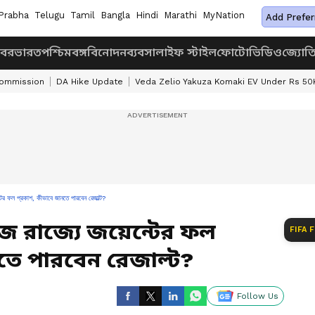
Prabha
Telugu
Tamil
Bangla
Hindi
Marathi
MyNation
Add Prefer
খবর
ভারত
পশ্চিমবঙ্গ
বিনোদন
ব্যবসা
লাইফ স্টাইল
ফোটো
ভিডিও
জ্যোত
Commission
DA Hike Update
Veda Zelio Yakuza Komaki EV Under Rs 50
ল প্রকাশ, কীভাবে জানতে পারবেন রেজাল্ট?
 রাজ্যে জয়েন্টের ফল
FIFA 
তে পারবেন রেজাল্ট?
Follow Us