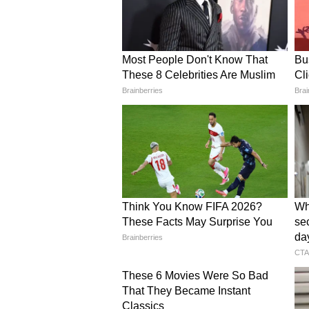
রাজ্যের বিভিন্ন বিশ্ববিদ্যালয় ওশিক্ষা
আর্কিটেকচারের মতো স্নাতক কোর্সে
অবশেষে আজ বৃহস্পতিবার প্রকাশিত
এবং www.wbjeeb.in ওয়েব সাইট 
card ডাউনলোড করতে পারবেন।