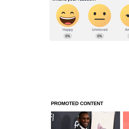
Related Articles
WBHS Result 2026: কিছ
মধ্যেই প্রকাশিত হতে চলেছ
মাধ্যমিকের ফলাফল, কীভ
দেখবেন রেজাল্ট?
প্রসঙ্গত, চলতি বছরের মে মাসে ২৪ তা
দ্বিতীয় পত্রে পদার্থবিদ্যা এবং রসা
বিকেল ৪টে পর্যন্ত। এবার প্রায় ১ ল
পরীক্ষা কেন্দ্রে নেওয়া হয়েছিল পর
প্রকাশিত হবে। তার আড়াই ঘন্টার মধ
www.jeeb.nic.in এবং www.wbje