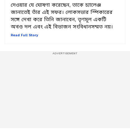
বিদ্রোহী সাংসদ নিজেদের NCPI-এর সঙ্গে মিশিয়ে
দেওয়ার যে ঘোষণা করেছেন, তাকে চ্যালেঞ্জ
জানাতেই তাঁর এই সফর। লোকসভার স্পিকারের
সঙ্গে দেখা করে তিনি জানাবেন, তৃণমূল একটি
অখণ্ড দল এবং এই বিভাজন সংবিধানসম্মত নয়।
Read Full Story