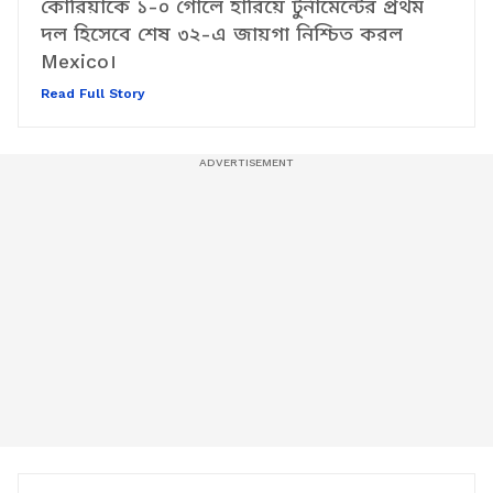
দেশকে নিয়ে শুরু হবে নক আউট পর্ব। দক্ষিণ
কোরিয়াকে ১-০ গোলে হারিয়ে টুর্নামেন্টের প্রথম
দল হিসেবে শেষ ৩২-এ জায়গা নিশ্চিত করল
Mexico।
Read Full Story