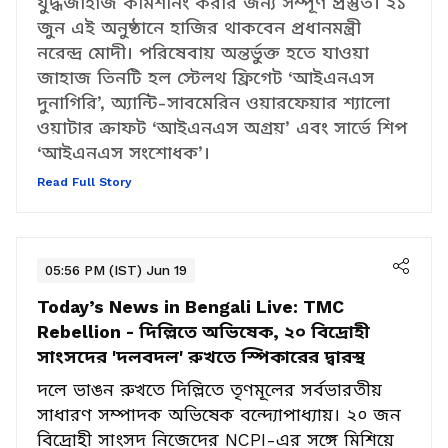
ভারতীয় নৌবাহিনী একইসঙ্গে তিনটি দেশে তৈরি
যুদ্ধজাহাজ কমিশনিং করার জন্য সম্পূর্ণ প্রস্তুত। ২১
জুন এই অনুষ্ঠানে হাজির থাকবেন প্রধানমন্ত্রী
নরেন্দ্র মোদী। পরিষেবায় অন্তর্ভুক্ত হতে যাওয়া
জাহাজ তিনটি হল স্টেলথ ফ্রিগেট ‘আইএনএস
দুনাগিরি’, অ্যান্টি-সাবমেরিন ওয়ারফেয়ার শ্যালো
ওয়াটার ক্রাফট ‘আইএনএস অগ্রয়’ এবং সার্ভে শিপ
‘আইএনএস সংশোধক’।
Read Full Story
05:56 PM (IST) Jun 19
Today’s News in Bengali Live:
TMC
Rebellion - দিল্লিতে অভিষেক, ২০ বিদ্রোহী
সাংসদের 'দলবদল' রুখতে স্পিকারের দ্বারস্থ
দলে ভাঙন রুখতে দিল্লিতে তৃণমূলের সর্বভারতীয়
সাধারণ সম্পাদক অভিষেক বন্দ্যোপাধ্যায়। ২০ জন