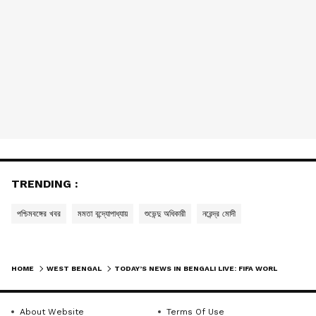
TRENDING :
পশ্চিমবঙ্গের খবর
মমতা বন্দ্যোপাধ্যায়
শুভেন্দু অধিকারী
নরেন্দ্র মোদী
HOME
WEST BENGAL
TODAY’S NEWS IN BENGALI LIVE: FIFA WORLD CUP 2026 - জি ফাইভে বিশ্বকাপ দেখার জন্য প্রিপেইড ডেটা প্যাক এয়ারটেল, জিও, ভি-র