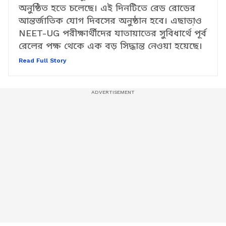
একই দিনে দেশজুড়ে ‘NEET-UG ২০২৬’ পরীক্ষা
অনুষ্ঠিত হতে চলেছে। এই দিনটিতে রেড রোডের
আন্তর্জাতিক যোগ দিবসের অনুষ্ঠান হবে। এছাডা়ও
NEET-UG পরীক্ষার্থীদের যাতায়াতের সুবিধার্থে পূর্ব
রেলের পক্ষ থেকে এক বড় সিদ্ধান্ত নেওয়া হয়েছে।
Read Full Story